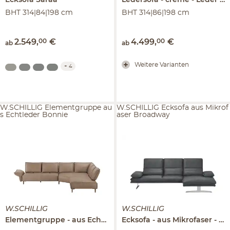
Ecksofa
Saraa
Ledersofa
creme - Leder
S
BHT 314|84|198 cm
BHT 314|86|198 cm
2.549
,
00
€
4.499
,
00
€
ab
ab
Weitere Varianten
+
4
W.SCHILLIG Elementgruppe au
W.SCHILLIG Ecksofa aus Mikrof
s Echtleder Bonnie
aser Broadway
W.SCHILLIG
W.SCHILLIG
Elementgruppe
aus Echtleder
Ecksofa
Bonnie
aus Mikrofaser
Br