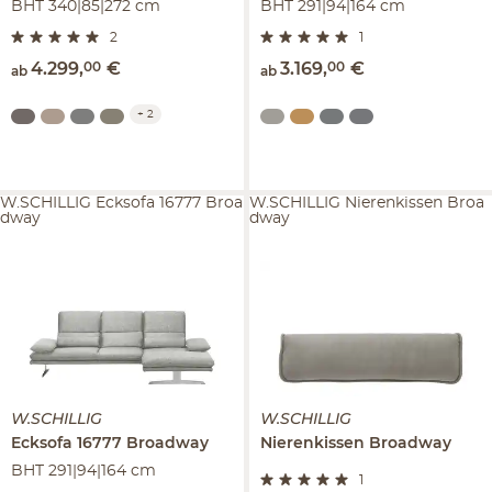
BHT 340|85|272 cm
BHT 291|94|164 cm
2
1
4.299
,
00
€
3.169
,
00
€
ab
ab
+
2
W.SCHILLIG Ecksofa 16777 Broa
W.SCHILLIG Nierenkissen Broa
dway
dway
W.SCHILLIG
W.SCHILLIG
Ecksofa
16777 Broadway
Nierenkissen
Broadway
BHT 291|94|164 cm
1