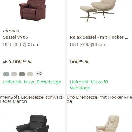
himolla
Sessel
7706
Relax Sessel
mit Hocker
G
BHT 101|112|101 cm
BHT 77|95|98 cm
4.189
,
00
€
199
,
00
€
ab
+
6
Lieferzeit: bis zu 8 Werktage
Lieferzeit: bis zu 10
Werktage
meinSofa Ledersessel schwarz -
uno Drehsessel mit Hocker Frie
Leder Manon
da