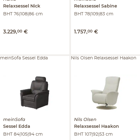
Relaxsessel
Nick
Relaxsessel
Sabine
BHT 76|108|86 cm
BHT 78|109|83 cm
3.229
,
00
€
1.757
,
00
€
meinSofa Sessel Edda
Nils Olsen Relaxsessel Haakon
meinSofa
Nils Olsen
Sessel
Edda
Relaxsessel
Haakon
BHT 84|105|94 cm
BHT 107|92|53 cm