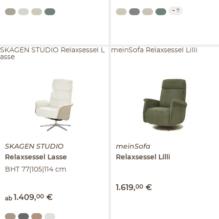
+
7
SKAGEN STUDIO Relaxsessel L
meinSofa Relaxsessel Lilli
asse
SKAGEN STUDIO
meinSofa
Relaxsessel
Lasse
Relaxsessel
Lilli
BHT 77|105|114 cm
1.619
,
00
€
1.409
,
00
€
ab