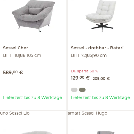
Sessel
Cher
Sessel
drehbar
Batari
BHT 118|86|105 cm
BHT 72|85|90 cm
Du sparst
38 %
589
,
00
€
129
,
00
€
209
,
00
€
Lieferzeit: bis zu 8 Werktage
Lieferzeit: bis zu 8 Werktage
uno Sessel Lio
smart Sessel Hugo