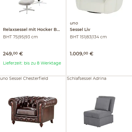
uno
Relaxsessel mit Hocker
Balbina
Sessel
Liv
BHT 75|95|93 cm
BHT 151|83|134 cm
249
,
00
€
1.009
,
00
€
Lieferzeit: bis zu 8 Werktage
uno Sessel Chesterfield
Schlafsessel Adrina