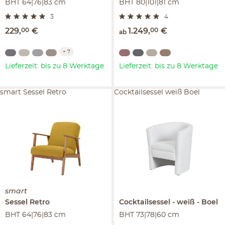
BHT 64|76|83 cm
BHT 80|101|81 cm
3
4
229
,
00
€
1.249
,
00
€
ab
+
7
Lieferzeit: bis zu 8 Werktage
Lieferzeit: bis zu 8 Werktage
smart Sessel Retro
Cocktailsessel weiß Boel
smart
Sessel
Retro
Cocktailsessel
weiß
Boel
BHT 64|76|83 cm
BHT 73|78|60 cm