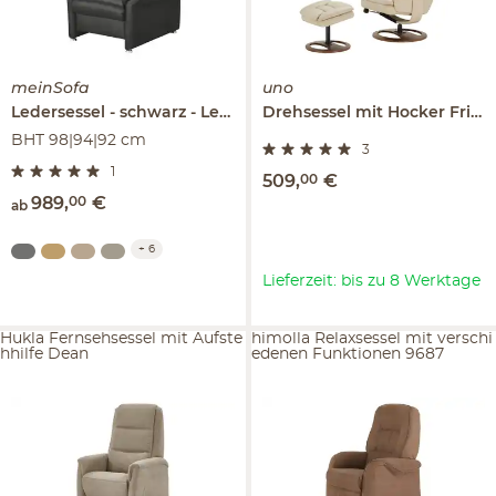
meinSofa
uno
Ledersessel
schwarz - Leder
Manon
Drehsessel mit Hocker
Frieda
BHT 98|94|92 cm
3
1
509
,
00
€
989
,
00
€
ab
+
6
Lieferzeit: bis zu 8 Werktage
Hukla Fernsehsessel mit Aufste
himolla Relaxsessel mit verschi
hhilfe Dean
edenen Funktionen 9687