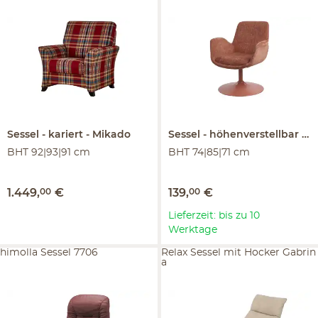
Sessel
kariert
Mikado
Sessel
höhenverstellbar
G
BHT 92|93|91 cm
BHT 74|85|71 cm
1.449
,
00
€
139
,
00
€
Lieferzeit: bis zu 10
Werktage
himolla Sessel 7706
Relax Sessel mit Hocker Gabrin
a