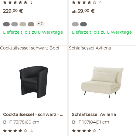
3
4
229
,
00
€
59
,
00
€
ab
+
7
Lieferzeit: bis zu 8 Werktage
Lieferzeit: bis zu 8 Werktage
Cocktailsessel schwarz Boel
Schlafsessel Avilena
Cocktailsessel
schwarz
Boel
Schlafsessel
Avilena
BHT 73|78|60 cm
BHT 107|84|91 cm
4
1