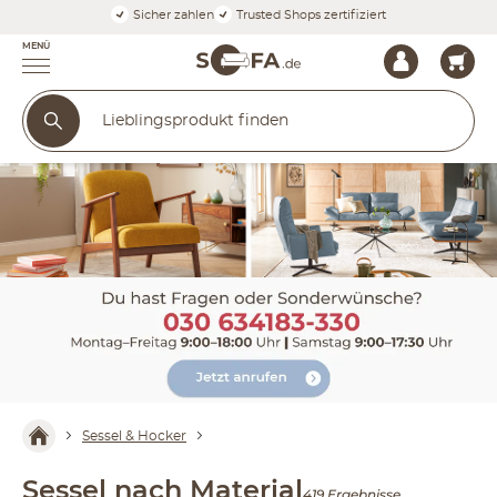
Sicher zahlen
Trusted Shops zertifiziert
MENÜ
Sessel & Hocker
Sessel nach Material
419 Ergebnisse