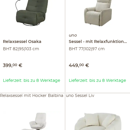
uno
Relaxsessel
Osaka
Sessel
mit Relaxfunktion
G
BHT 82|95|103 cm
BHT 77|102|97 cm
399
,
00
€
449
,
00
€
Lieferzeit: bis zu 8 Werktage
Lieferzeit: bis zu 8 Werktage
Relaxsessel mit Hocker Balbina
uno Sessel Liv