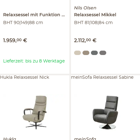
Nils Olsen
Relaxsessel mit Funktion
Cosima II
Relaxsessel
Mikkel
BHT 90|149|88 cm
BHT 81|108|84 cm
1.959
,
00
€
2.112
,
00
€
Lieferzeit: bis zu 8 Werktage
Hukla Relaxsessel Nick
meinSofa Relaxsessel Sabine
Hukla
meinSofa