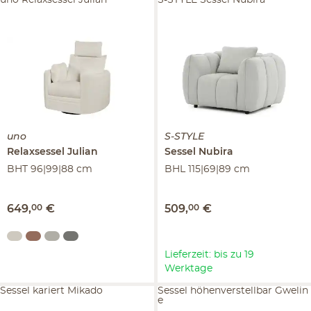
uno
S-STYLE
Relaxsessel
Julian
Sessel
Nubira
BHT 96|99|88 cm
BHL 115|69|89 cm
649
,
00
€
509
,
00
€
Lieferzeit: bis zu 19
Werktage
Sessel kariert Mikado
Sessel höhenverstellbar Gwelin
e