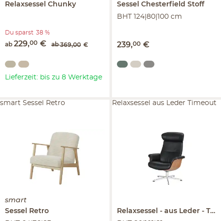
Relaxsessel
Chunky
Sessel
Chesterfield Stoff
BHT 124|80|100 cm
Du sparst
38 %
229
,
00
€
239
,
00
€
ab
ab
369
,
00
€
Lieferzeit: bis zu 8 Werktage
smart Sessel Retro
Relaxsessel aus Leder Timeout
smart
Sessel
Retro
Relaxsessel
aus Leder
Timeout