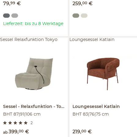
79
,
99
€
259
,
00
€
Lieferzeit: bis zu 8 Werktage
Sessel Relaxfunktion Tokyo
Loungesessel Katlain
Sessel
Relaxfunktion
Tokyo
Loungesessel
Katlain
BHT 87|91|106 cm
BHT 83|76|75 cm
2
399
,
00
€
219
,
00
€
ab