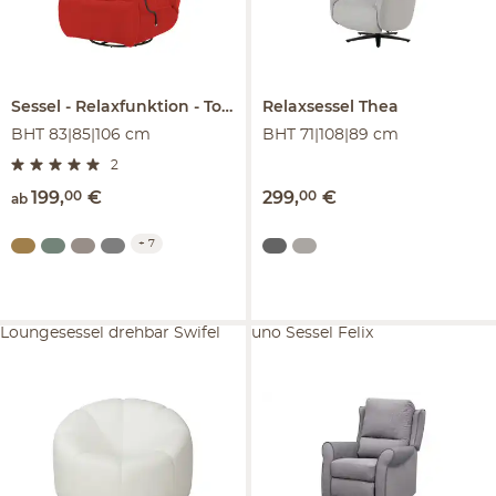
Sessel
Relaxfunktion
Tokyo
Relaxsessel
Thea
BHT 83|85|106 cm
BHT 71|108|89 cm
2
199
,
00
€
299
,
00
€
ab
+
7
Loungesessel drehbar Swifel
uno Sessel Felix