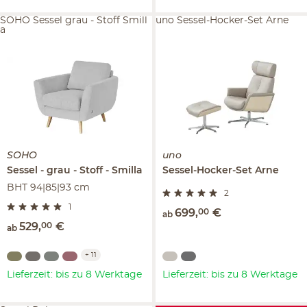
SOHO Sessel grau - Stoff Smill
uno Sessel-Hocker-Set Arne
a
SOHO
uno
Sessel
grau - Stoff
Smilla
Sessel-Hocker-Set
Arne
BHT 94|85|93 cm
2
1
699
,
00
€
ab
529
,
00
€
ab
+
11
Lieferzeit: bis zu 8 Werktage
Lieferzeit: bis zu 8 Werktage