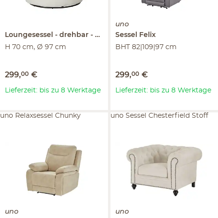
uno
Loungesessel
drehbar
Swifel
Sessel
Felix
H 70 cm, Ø 97 cm
BHT 82|109|97 cm
299
,
00
€
299
,
00
€
Lieferzeit: bis zu 8 Werktage
Lieferzeit: bis zu 8 Werktage
uno Relaxsessel Chunky
uno Sessel Chesterfield Stoff
uno
uno