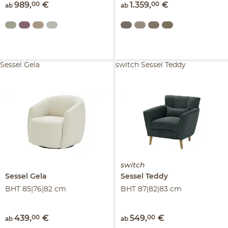
989
,
00
€
1.359
,
00
€
ab
ab
Sessel Gela
switch Sessel Teddy
switch
Sessel
Gela
Sessel
Teddy
BHT 85|76|82 cm
BHT 87|82|83 cm
439
,
00
€
549
,
00
€
ab
ab