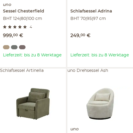
uno
Sessel
Chesterfield
Schlafsessel
Adrina
BHT 124|80|100 cm
BHT 70|95|97 cm
4
999
,
00
€
249
,
00
€
Lieferzeit: bis zu 8 Werktage
Lieferzeit: bis zu 8 Werktage
Schlafsessel Artinella
uno Drehsessel Ash
uno