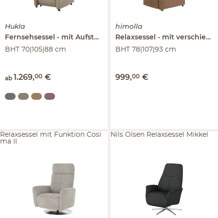
Hukla
himolla
Fernsehsessel
mit Aufstehhilfe
Relaxsessel
Dean
mit verschiedenen Funktionen
BHT 70|105|88 cm
BHT 78|107|93 cm
1.269
,
00
€
999
,
00
€
ab
Relaxsessel mit Funktion Cosi
Nils Olsen Relaxsessel Mikkel
ma II