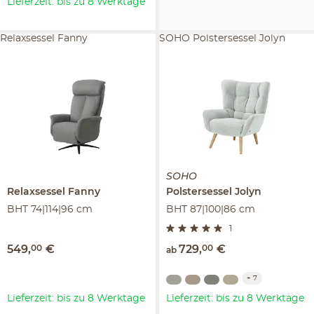
Lieferzeit: bis zu 8 Werktage
Relaxsessel Fanny
SOHO Polstersessel Jolyn
SOHO
Relaxsessel
Fanny
Polstersessel
Jolyn
BHT 74|114|96 cm
BHT 87|100|86 cm
1
549
,
00
€
729
,
00
€
ab
+
7
Lieferzeit: bis zu 8 Werktage
Lieferzeit: bis zu 8 Werktage