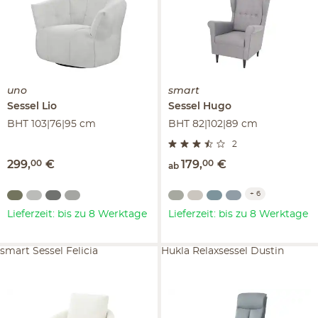
uno
smart
Sessel
Lio
Sessel
Hugo
BHT 103|76|95 cm
BHT 82|102|89 cm
2
299
,
00
€
179
,
00
€
ab
+
6
Lieferzeit: bis zu 8 Werktage
Lieferzeit: bis zu 8 Werktage
smart Sessel Felicia
Hukla Relaxsessel Dustin