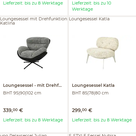
Lieferzeit: bis zu 8 Werktage
Lieferzeit: bis zu 10
Werktage
Loungesessel mit Drehfunktion
Loungesessel Katla
Katlina
Loungesessel
mit Drehfunktion
Loungesessel
Katlina
Katla
BHT 95|90|102 cm
BHT 85|78|80 cm
339
,
00
€
299
,
00
€
Lieferzeit: bis zu 8 Werktage
Lieferzeit: bis zu 8 Werktage
uno Relaxsessel Julian
S-STYLE Sessel Nubira