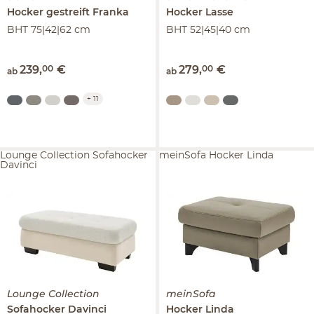
Hocker gestreift
Franka
Hocker
Lasse
BHT 75|42|62 cm
BHT 52|45|40 cm
239
,
00
€
279
,
00
€
ab
ab
+
11
Lounge Collection Sofahocker
meinSofa Hocker Linda
Davinci
Lounge Collection
meinSofa
Sofahocker
Davinci
Hocker
Linda