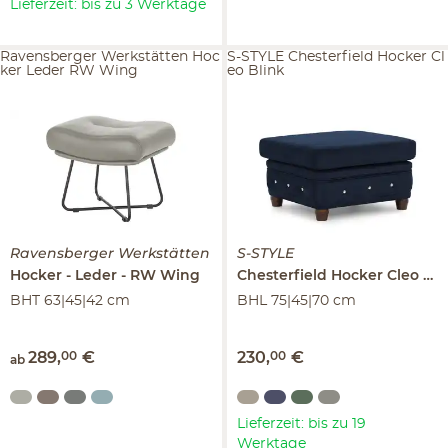
Lieferzeit: bis zu 3 Werktage
Ravensberger Werkstätten Hoc
S-STYLE Chesterfield Hocker Cl
ker Leder RW Wing
eo Blink
Ravensberger Werkstätten
S-STYLE
Hocker
Leder
RW Wing
Chesterfield Hocker
Cleo Blink
BHT 63|45|42 cm
BHL 75|45|70 cm
289
,
00
€
230
,
00
€
ab
Lieferzeit: bis zu 19
Werktage