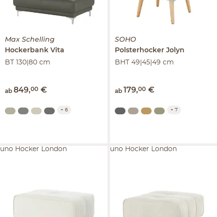
Max Schelling
SOHO
Hockerbank
Vita
Polsterhocker
Jolyn
BT 130|80 cm
BHT 49|45|49 cm
849
,
00
€
179
,
00
€
ab
ab
+
6
+
7
uno Hocker London
uno Hocker London