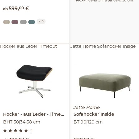
599
,
00
€
ab
+
6
Hocker aus Leder Timeout
Jette Home Sofahocker Inside
Jette Home
Hocker
aus Leder
Timeout
Sofahocker
Inside
BHT 50|34|38 cm
BT 90|120 cm
1