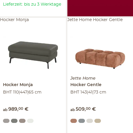
Lieferzeit: bis zu 3 Werktage
Hocker Monja
Jette Home Hocker Gentle
Jette Home
Hocker
Monja
Hocker
Gentle
BHT 110|447|65 cm
BHT 143|41|73 cm
989
,
00
€
509
,
00
€
ab
ab