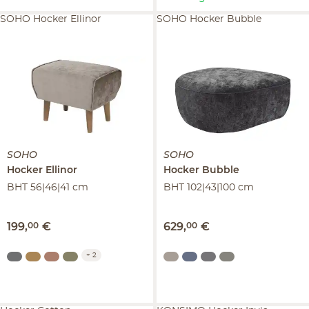
SOHO Hocker Ellinor
SOHO Hocker Bubble
SOHO
SOHO
Hocker
Ellinor
Hocker
Bubble
BHT 56|46|41 cm
BHT 102|43|100 cm
199
,
00
€
629
,
00
€
+
2