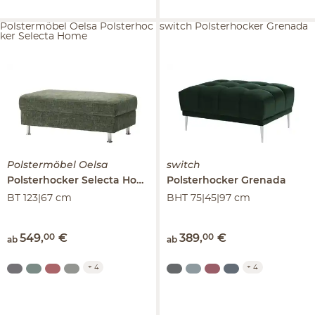
Polstermöbel Oelsa Polsterhoc
switch Polsterhocker Grenada
ker Selecta Home
Polstermöbel Oelsa
switch
Polsterhocker
Selecta Home
Polsterhocker
Grenada
BT 123|67 cm
BHT 75|45|97 cm
549
,
00
€
389
,
00
€
ab
ab
+
4
+
4