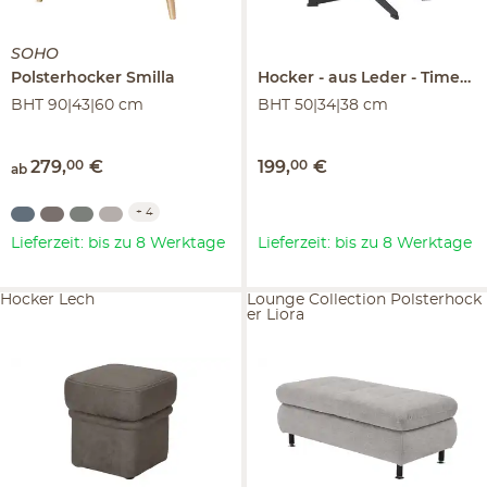
SOHO
Polsterhocker
Smilla
Hocker
aus Leder
Timeout
BHT 90|43|60 cm
BHT 50|34|38 cm
279
,
00
€
199
,
00
€
ab
+
4
Lieferzeit: bis zu 8 Werktage
Lieferzeit: bis zu 8 Werktage
Hocker Lech
Lounge Collection Polsterhock
er Liora