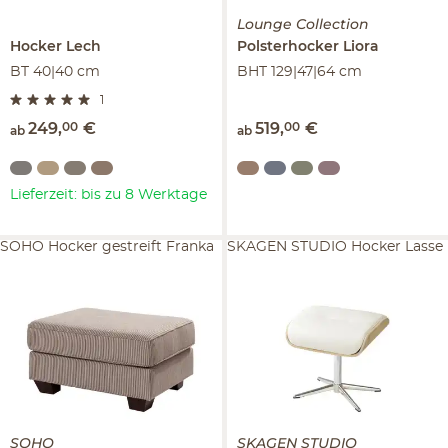
Lounge Collection
Hocker
Lech
Polsterhocker
Liora
BT 40|40 cm
BHT 129|47|64 cm
1
249
,
00
€
519
,
00
€
ab
ab
Lieferzeit: bis zu 8 Werktage
SOHO Hocker gestreift Franka
SKAGEN STUDIO Hocker Lasse
SOHO
SKAGEN STUDIO