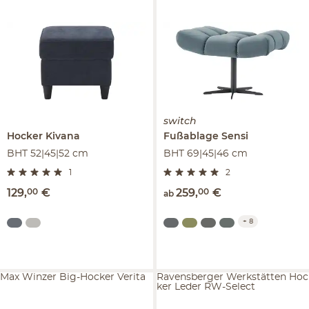
switch
Hocker
Kivana
Fußablage
Sensi
BHT 52|45|52 cm
BHT 69|45|46 cm
1
2
129
,
00
€
259
,
00
€
ab
+
8
Max Winzer Big-Hocker Verita
Ravensberger Werkstätten Hoc
ker Leder RW-Select