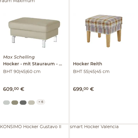
raum Maximum
Max Schelling
Hocker
mit Stauraum
Maximum
Hocker
Reith
BHT 90|45|60 cm
BHT 55|45|45 cm
609
,
00
€
699
,
00
€
+
6
KONSIMO Hocker Gustavo II
smart Hocker Valencia