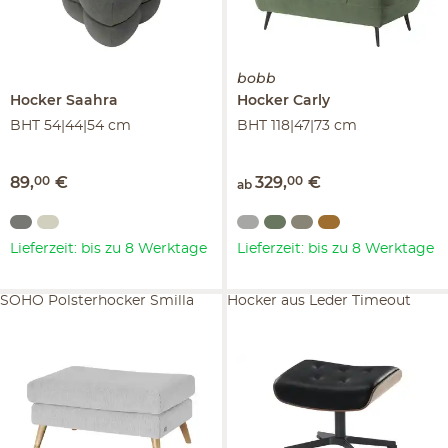
bobb
Hocker
Saahra
Hocker
Carly
BHT 54|44|54 cm
BHT 118|47|73 cm
89
,
00
€
329
,
00
€
ab
Lieferzeit: bis zu 8 Werktage
Lieferzeit: bis zu 8 Werktage
SOHO Polsterhocker Smilla
Hocker aus Leder Timeout