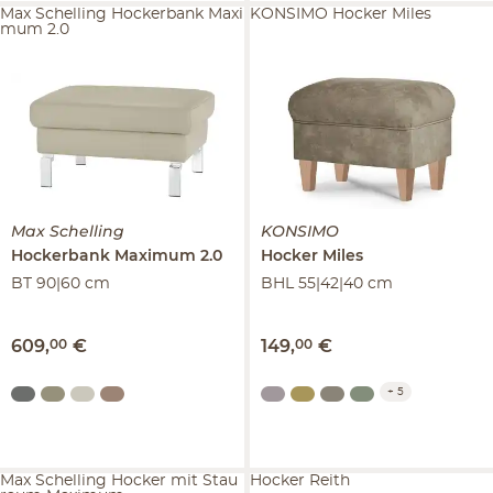
Max Schelling Hockerbank Maxi
KONSIMO Hocker Miles
mum 2.0
Max Schelling
KONSIMO
Hockerbank
Maximum 2.0
Hocker
Miles
BT 90|60 cm
BHL 55|42|40 cm
609
,
00
€
149
,
00
€
+
5
Max Schelling Hocker mit Stau
Hocker Reith