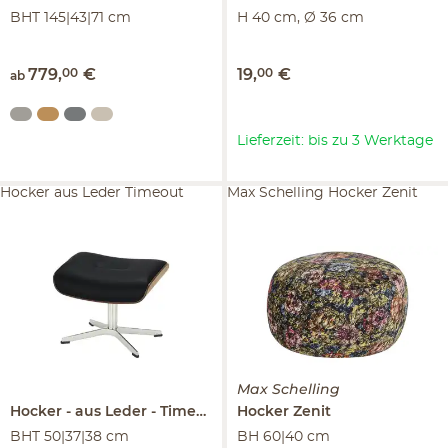
BHT 145|43|71 cm
H 40 cm, Ø 36 cm
779
,
00
€
19
,
00
€
ab
Lieferzeit: bis zu 3 Werktage
Hocker aus Leder Timeout
Max Schelling Hocker Zenit
Max Schelling
Hocker
aus Leder
Timeout
Hocker
Zenit
BHT 50|37|38 cm
BH 60|40 cm