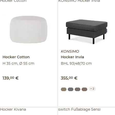
Hocker Cotton
KONSIMO Hocker Invia
KONSIMO
Hocker
Cotton
Hocker
Invia
H 35 cm, Ø 55 cm
BHL 93|48|70 cm
139
,
00
€
355
,
00
€
+
2
Hocker Kivana
switch Fußablage Sensi