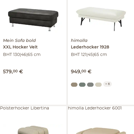
Mein Sofa bold
himolla
XXL Hocker
Veit
Lederhocker
1928
BHT 130|46|65 cm
BHT 121|45|65 cm
579
,
00
€
949
,
00
€
+
6
Polsterhocker Libertina
himolla Lederhocker 6001