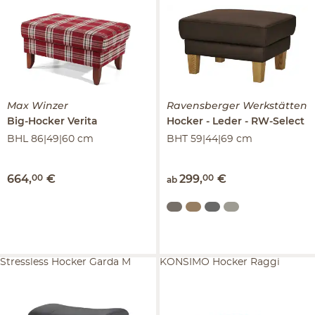
Max Winzer
Ravensberger Werkstätten
Big-Hocker
Verita
Hocker
Leder
RW-Select
BHL 86|49|60 cm
BHT 59|44|69 cm
664
,
00
€
299
,
00
€
ab
Stressless Hocker Garda M
KONSIMO Hocker Raggi