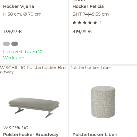
Hocker
Vijana
Hocker
Felicia
H 38 cm, Ø 70 cm
BHT 74|48|55 cm
1
139
,
00
€
319
,
00
€
Lieferzeit: bis zu 10
Werktage
W.SCHILLIG Polsterhocker Bro
Polsterhocker Liberi
adway
W.SCHILLIG
Polsterhocker
Broadway
Polsterhocker
Liberi