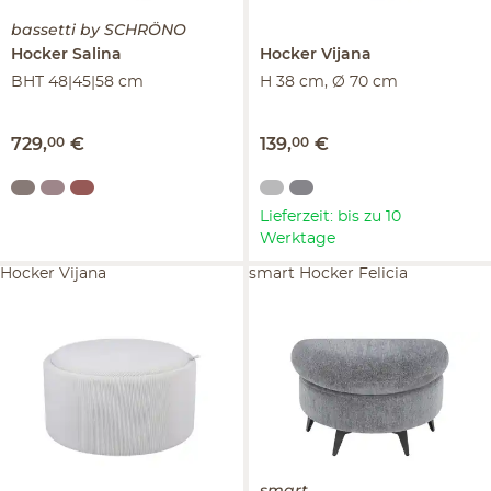
bassetti by SCHRÖNO
Hocker
Salina
Hocker
Vijana
BHT 48|45|58 cm
H 38 cm, Ø 70 cm
729
,
00
€
139
,
00
€
Lieferzeit: bis zu 10
Werktage
Hocker Vijana
smart Hocker Felicia
smart