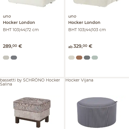
uno
uno
Hocker
London
Hocker
London
BHT 103|44|72 cm
BHT 103|44|103 cm
289
,
00
€
329
,
00
€
ab
bassetti by SCHRÖNO Hocker
Hocker Vijana
Salina