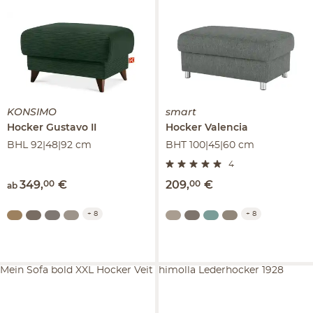
KONSIMO
smart
Hocker
Gustavo II
Hocker
Valencia
BHL 92|48|92 cm
BHT 100|45|60 cm
4
349
,
00
€
209
,
00
€
ab
+
8
+
8
Mein Sofa bold XXL Hocker Veit
himolla Lederhocker 1928