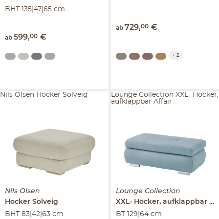
BHT 135|47|65 cm
729
,
00
€
ab
599
,
00
€
ab
+
2
Nils Olsen Hocker Solveig
Lounge Collection XXL- Hocker,
aufklappbar Affair
Nils Olsen
Lounge Collection
Hocker
Solveig
XXL- Hocker, aufklappbar
Aff
BHT 83|42|63 cm
BT 129|64 cm