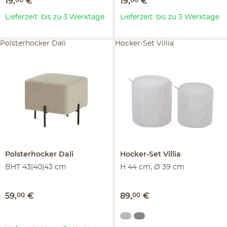
19
,
00
€
19
,
00
€
Lieferzeit: bis zu 3 Werktage
Lieferzeit: bis zu 3 Werktage
Polsterhocker Dali
Hocker-Set Villia
Polsterhocker
Dali
Hocker-Set
Villia
BHT 43|40|43 cm
H 44 cm, Ø 39 cm
59
,
00
€
89
,
00
€