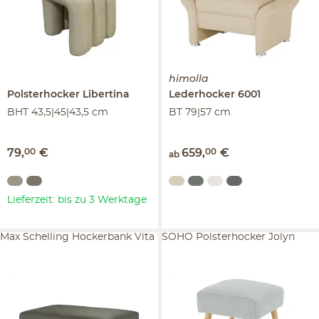
himolla
Polsterhocker
Libertina
Lederhocker
6001
BHT 43,5|45|43,5 cm
BT 79|57 cm
79
,
00
€
659
,
00
€
ab
Lieferzeit: bis zu 3 Werktage
Max Schelling Hockerbank Vita
SOHO Polsterhocker Jolyn