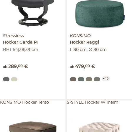
Stressless
KONSIMO
Hocker
Garda M
Hocker
Raggi
BHT 54|38|39 cm
L 80 cm, Ø 80 cm
289
,
00
€
479
,
00
€
ab
ab
+
10
KONSIMO Hocker Terso
S-STYLE Hocker Wilhelm