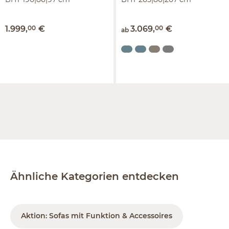
BHT 190|86|97 cm
BHT 265|86|207 cm
1.999
,
00
€
3.069
,
00
€
ab
Ähnliche Kategorien entdecken
Aktion: Sofas mit Funktion & Accessoires