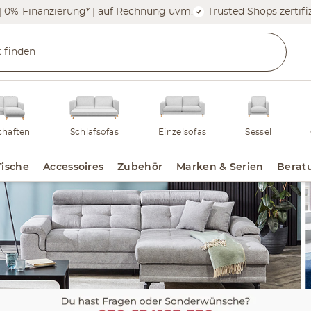
| 0%-Finanzierung* | auf Rechnung uvm.
Trusted Shops zertifiz
haften
Schlafsofas
Einzelsofas
Sessel
Tische
Accessoires
Zubehör
Marken & Serien
Berat