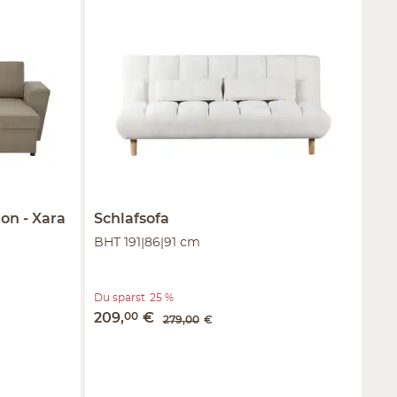
ion
Xara
Schlafsofa
BHT 191|86|91 cm
Du sparst
25 %
209
,
00
€
279
,
00
€