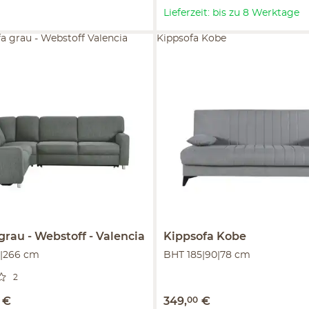
Lieferzeit: bis zu 8 Werktage
a grau - Webstoff Valencia
Kippsofa Kobe
grau - Webstoff
Valencia
Kippsofa
Kobe
0|266 cm
BHT 185|90|78 cm
2
€
349
,
00
€