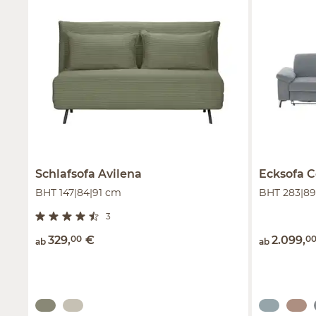
Schlafsofa
Avilena
Ecksofa
C
BHT 147|84|91 cm
BHT 283|89
3
329
,
00
€
2.099
,
0
ab
ab