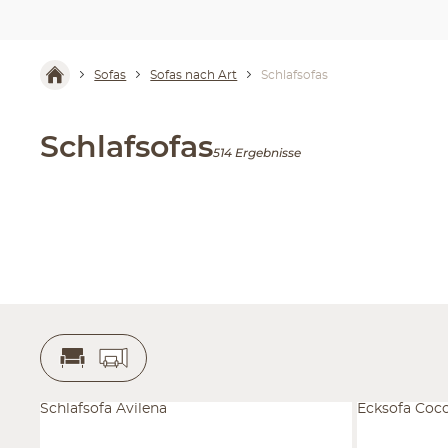
Sofas
Sofas nach Art
Schlafsofas
Schlafsofas
514 Ergebnisse
Schlafsofa Avilena
Ecksofa Coc