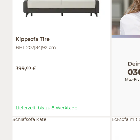
Kippsofa
Tire
BHT 207|84|92 cm
399
,
00
€
Lieferzeit: bis zu 8 Werktage
Schlafsofa Kate
Ecksofa mit 