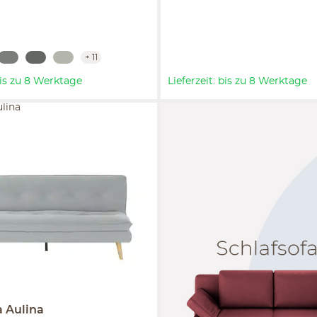
+
11
 bis zu 8 Werktage
Lieferzeit: bis zu 8 Werktage
ulina
Luxe
a
Aulina