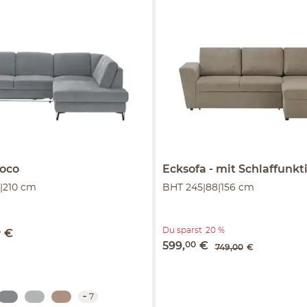
oco
Ecksofa
mit Schlaffunkt
|210 cm
BHT 245|88|156 cm
Du sparst
20 %
0
€
599
,
00
€
749
,
00
€
+
7