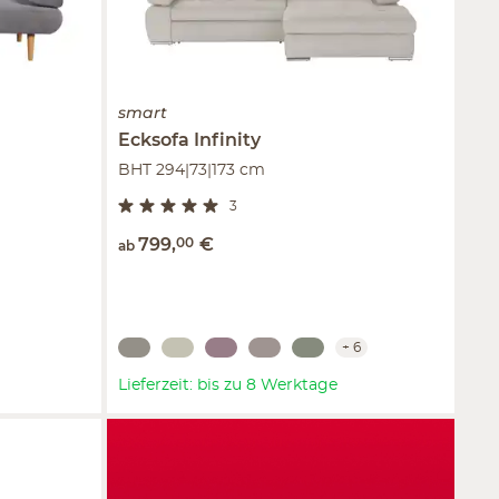
smart
Ecksofa
Infinity
BHT 294|73|173 cm
3
799
,
00
€
ab
+
6
Lieferzeit: bis zu 8 Werktage