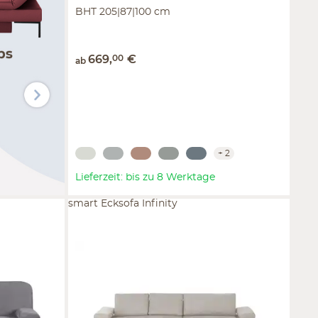
BHT 205|87|100 cm
669
,
00
€
ab
+
2
Lieferzeit: bis zu 8 Werktage
smart Ecksofa Infinity