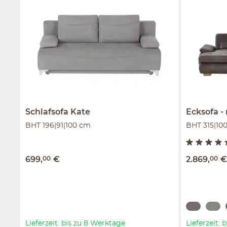
Schlafsofa
Kate
Ecksofa
BHT 196|91|100 cm
BHT 315|10
699
,
00
€
2.869
,
00
Lieferzeit: bis zu 8 Werktage
Lieferzeit: