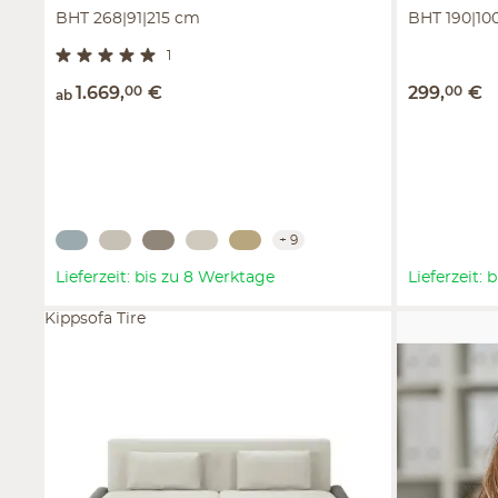
BHT 268|91|215 cm
BHT 190|10
1
1.669
,
00
€
299
,
00
€
ab
+
9
Lieferzeit: bis zu 8 Werktage
Lieferzeit:
Kippsofa Tire