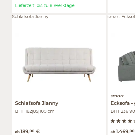
Lieferzeit: bis zu 8 Werktage
Schlafsofa Jianny
smart Ecksof
smart
Schlafsofa
Jianny
Ecksofa
BHT 182|85|100 cm
BHT 236|9
189
,
00
€
1.469
,
00
ab
ab