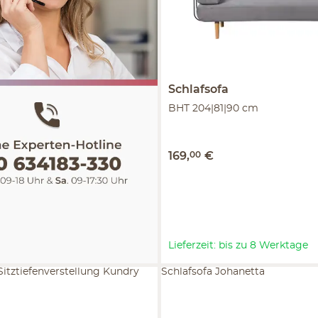
Schlafsofa
BHT 204|81|90 cm
169
,
00
€
Lieferzeit: bis zu 8 Werktage
Sitztiefenverstellung Kundry
Schlafsofa Johanetta