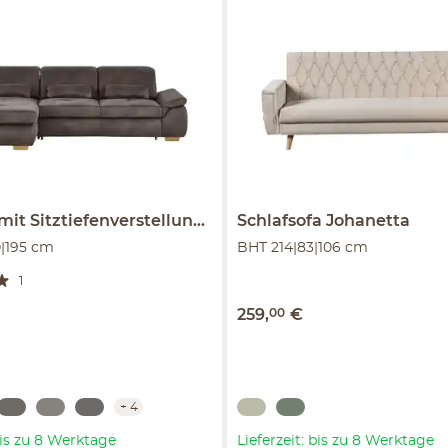
mit Sitztiefenverstellung
Kundry
Schlafsofa
Johanetta
0|195 cm
BHT 214|83|106 cm
1
€
259
,
00
€
+
4
 bis zu 8 Werktage
Lieferzeit: bis zu 8 Werktage