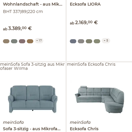
Wohnlandschaft
aus Mikrofaser
Ecksofa
Grace
LIORA
BHT 337|89|220 cm
2.169
,
00
€
ab
3.389
,
00
€
ab
+
17
+
5
meinSofa Sofa 3-sitzig aus Mikr
meinSofa Ecksofa Chris
ofaser Wilma
meinSofa
meinSofa
Sofa 3-sitzig
aus Mikrofaser
Wilma
Ecksofa
Chris