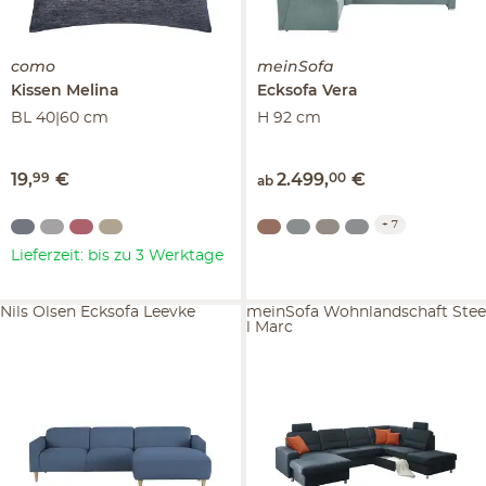
como
meinSofa
Kissen
Melina
Ecksofa
Vera
BL 40|60 cm
H 92 cm
19
,
99
€
2.499
,
00
€
ab
+
7
Lieferzeit: bis zu 3 Werktage
Nils Olsen Ecksofa Leevke
meinSofa Wohnlandschaft Stee
l Marc