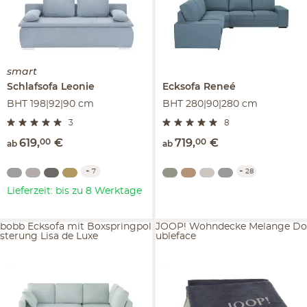
smart
Schlafsofa
Leonie
Ecksofa
Reneé
BHT 198|92|90 cm
BHT 280|90|280 cm
3
8
619
,
00
€
719
,
00
€
ab
ab
+
7
+
28
Lieferzeit: bis zu 8 Werktage
bobb Ecksofa mit Boxspringpol
JOOP! Wohndecke Melange Do
sterung Lisa de Luxe
ubleface