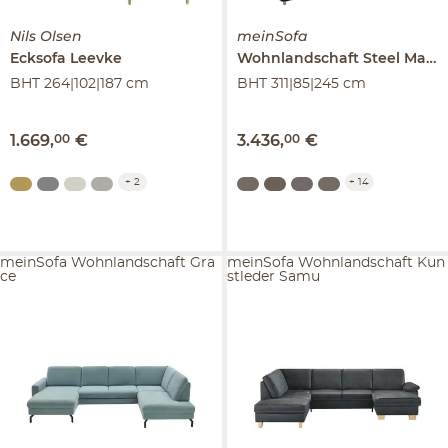
Nils Olsen
meinSofa
Ecksofa
Leevke
Wohnlandschaft Steel
Marc
BHT 264|102|187 cm
BHT 311|85|245 cm
1.669
,
00
€
3.436
,
00
€
+
2
+
14
meinSofa Wohnlandschaft Gra
meinSofa Wohnlandschaft Kun
ce
stleder Samu