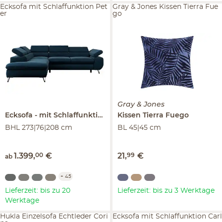
Ecksofa mit Schlaffunktion Pet
Gray & Jones Kissen Tierra Fue
er
go
Gray & Jones
Ecksofa
mit Schlaffunktion
Peter
Kissen
Tierra Fuego
BHL 273|76|208 cm
BL 45|45 cm
1.399
,
00
€
21
,
99
€
ab
+
45
Lieferzeit: bis zu 20
Lieferzeit: bis zu 3 Werktage
Werktage
Hukla Einzelsofa Echtleder Cori
Ecksofa mit Schlaffunktion Carl