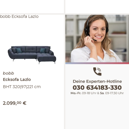
bobb Ecksofa Lazlo
bobb
Ecksofa
Lazlo
BHT 320|97|221 cm
2.099
,
00
€