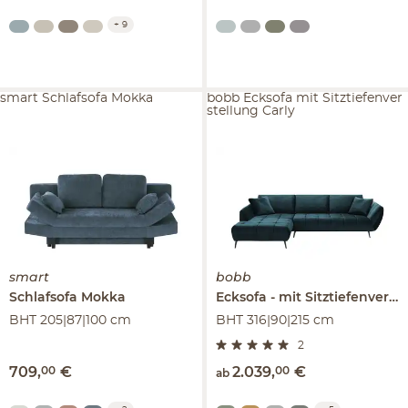
+
9
smart Schlafsofa Mokka
bobb Ecksofa mit Sitztiefenver
stellung Carly
smart
bobb
Schlafsofa
Mokka
Ecksofa
mit Sitztiefenverstellung
BHT 205|87|100 cm
BHT 316|90|215 cm
2
709
,
00
€
2.039
,
00
€
ab