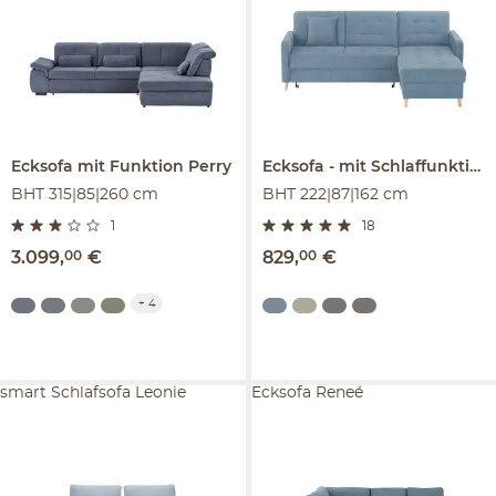
Ecksofa mit Funktion
Perry
Ecksofa
mit Schlaffunktion
BHT 315|85|260 cm
BHT 222|87|162 cm
1
18
3.099
,
00
€
829
,
00
€
+
4
smart Schlafsofa Leonie
Ecksofa Reneé