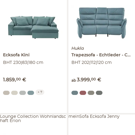
Hukla
Ecksofa
Kini
Trapezsofa
Echtleder
Corina
BHT 230|83|180 cm
BHT 202|112|120 cm
1.859
,
00
€
3.999
,
00
€
ab
+
7
Lounge Collection Wohnlandsc
meinSofa Ecksofa Jenny
haft Erion