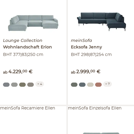
Lounge Collection
meinSofa
Wohnlandschaft
Erion
Ecksofa
Jenny
BHT 377|83|250 cm
BHT 298|87|254 cm
4.229
,
00
€
2.999
,
00
€
ab
ab
+
4
+
7
meinSofa Recamiere Ellen
meinSofa Einzelsofa Ellen