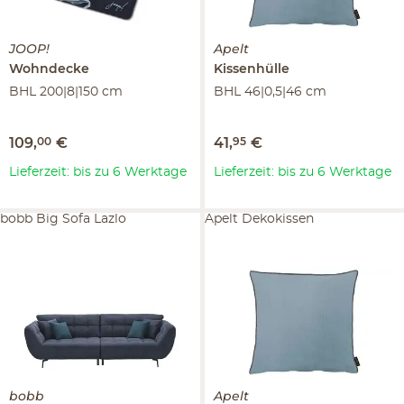
JOOP!
Apelt
Wohndecke
Kissenhülle
BHL 200|8|150 cm
BHL 46|0,5|46 cm
109
,
00
€
41
,
95
€
Lieferzeit: bis zu 6 Werktage
Lieferzeit: bis zu 6 Werktage
bobb Big Sofa Lazlo
Apelt Dekokissen
bobb
Apelt