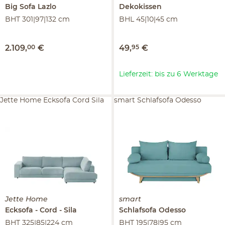
Big Sofa
Lazlo
Dekokissen
BHT 301|97|132 cm
BHL 45|10|45 cm
2.109
,
00
€
49
,
95
€
Lieferzeit: bis zu 6 Werktage
Jette Home Ecksofa Cord Sila
smart Schlafsofa Odesso
Jette Home
smart
Ecksofa
Cord
Sila
Schlafsofa
Odesso
BHT 325|85|224 cm
BHT 195|78|95 cm