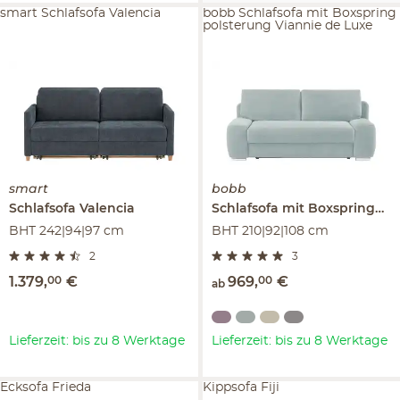
smart Schlafsofa Valencia
bobb Schlafsofa mit Boxspring
polsterung Viannie de Luxe
smart
bobb
Schlafsofa
Valencia
Schlafsofa mit Boxspringpolsterung
BHT 242|94|97 cm
BHT 210|92|108 cm
2
3
1.379
,
00
€
969
,
00
€
ab
Lieferzeit: bis zu 8 Werktage
Lieferzeit: bis zu 8 Werktage
Ecksofa Frieda
Kippsofa Fiji