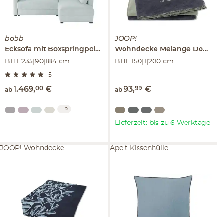
bobb
JOOP!
Ecksofa mit Boxspringpolsterung
Lisa de Luxe
Wohndecke Melange Doubleface
BHT 235|90|184 cm
BHL 150|1|200 cm
5
1.469
,
00
€
93
,
99
€
ab
ab
+
9
Lieferzeit: bis zu 6 Werktage
JOOP! Wohndecke
Apelt Kissenhülle