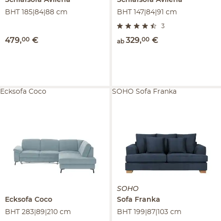
Schlafsofa
Avilena
Schlafsofa
Avilena
BHT 185|84|88 cm
BHT 147|84|91 cm
3
479
,
00
€
329
,
00
€
ab
Ecksofa Coco
SOHO Sofa Franka
SOHO
Ecksofa
Coco
Sofa
Franka
BHT 283|89|210 cm
BHT 199|87|103 cm