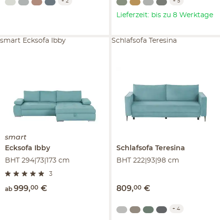
+
2
+
5
Lieferzeit: bis zu 8 Werktage
smart Ecksofa Ibby
Schlafsofa Teresina
smart
Ecksofa
Ibby
Schlafsofa
Teresina
BHT 294|73|173 cm
BHT 222|93|98 cm
3
999
,
00
€
809
,
00
€
ab
+
4