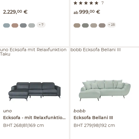
7
2.229
,
00
€
999
,
00
€
ab
+
7
+
25
uno Ecksofa mit Relaxfunktion
bobb Ecksofa Bellani III
Taku
uno
bobb
Ecksofa
mit Relaxfunktion
Taku
Ecksofa
Bellani III
BHT 268|81|169 cm
BHT 279|98|192 cm