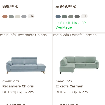
899
,
00
€
949
,
00
€
ab
+
14
+
5
Lieferzeit: bis zu 19
Werktage
meinSofa Recamiére Chloris
meinSofa Ecksofa Carmen
meinSofa
meinSofa
Recamiére
Chloris
Ecksofa
Carmen
BHT 221|107|102 cm
BHT 266|88|202 cm