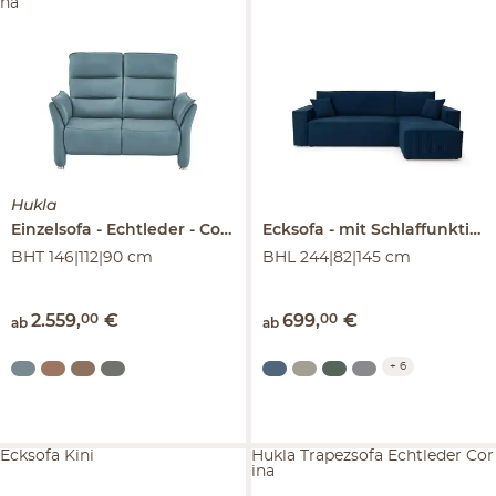
na
Hukla
Einzelsofa
Echtleder
Corina
Ecksofa
mit Schlaffunktion
BHT 146|112|90 cm
BHL 244|82|145 cm
2.559
,
00
€
699
,
00
€
ab
ab
+
6
Ecksofa Kini
Hukla Trapezsofa Echtleder Cor
ina