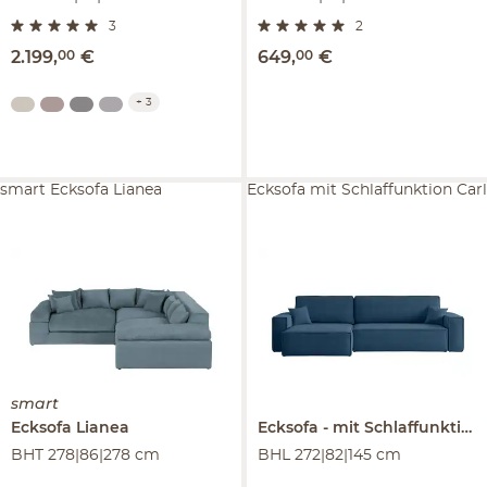
3
2
2.199
,
00
€
649
,
00
€
+
3
smart Ecksofa Lianea
Ecksofa mit Schlaffunktion Carl
smart
Ecksofa
Lianea
Ecksofa
mit Schlaffunktion
BHT 278|86|278 cm
BHL 272|82|145 cm