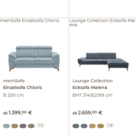
meinSofa Einzelsofa Chloris
Lounge Collection Ecksofa Mal
ena
meinSofa
Lounge Collection
Einzelsofa
Chloris
Ecksofa
Malena
B 200 cm
BHT 314|92|199 cm
1.399
,
00
€
2.659
,
00
€
ab
ab
+
2
+
9