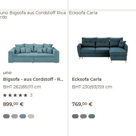
uno Bigsofa aus Cordstoff Rica
Ecksofa Carla
rdo
uno
Bigsofa
aus Cordstoff
Ricardo
Ecksofa
Carla
BHT 262|85|111 cm
BHT 230|93|159 cm
3
899
,
00
€
769
,
00
€