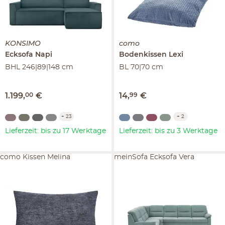
KONSIMO
como
Ecksofa
Napi
Bodenkissen
Lexi
BHL 246|89|148 cm
BL 70|70 cm
1.199
,
00
€
14
,
99
€
+
23
+
2
Lieferzeit: bis zu 17 Werktage
Lieferzeit: bis zu 3 Werktage
como Kissen Melina
meinSofa Ecksofa Vera