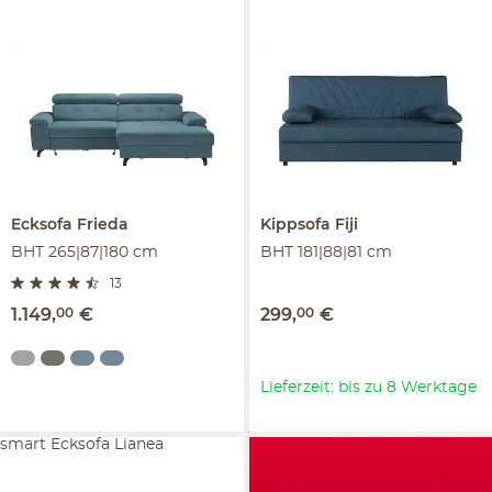
Ecksofa
Frieda
Kippsofa
Fiji
BHT 265|87|180 cm
BHT 181|88|81 cm
13
1.149
,
00
€
299
,
00
€
Lieferzeit: bis zu 8 Werktage
smart Ecksofa Lianea