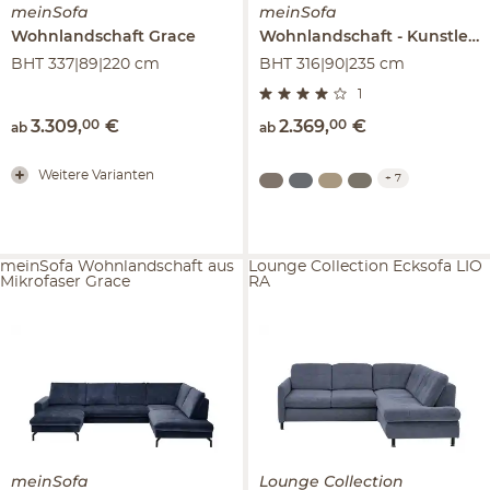
meinSofa
meinSofa
Wohnlandschaft
Grace
Wohnlandschaft
Kunstleder
BHT 337|89|220 cm
BHT 316|90|235 cm
1
3.309
,
00
€
2.369
,
00
€
ab
ab
Weitere Varianten
+
7
meinSofa Wohnlandschaft aus
Lounge Collection Ecksofa LIO
Mikrofaser Grace
RA
meinSofa
Lounge Collection