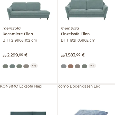
meinSofa
meinSofa
Recamiere
Ellen
Einzelsofa
Ellen
BHT 219|103|102 cm
BHT 192|103|102 cm
2.299
,
00
€
1.583
,
00
€
ab
ab
+
6
+
7
KONSIMO Ecksofa Napi
como Bodenkissen Lexi