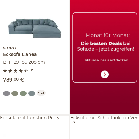
smart
Ecksofa
Lianea
BHT 291|86|208 cm
5
789
,
00
€
+
28
Ecksofa mit Funktion Perry
Ecksofa mit Schlaffunktion Ven
us