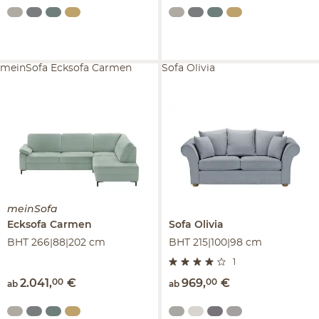
meinSofa Ecksofa Carmen
Sofa Olivia
meinSofa
Ecksofa
Carmen
Sofa
Olivia
BHT 266|88|202 cm
BHT 215|100|98 cm
1
2.041
,
00
€
969
,
00
€
ab
ab