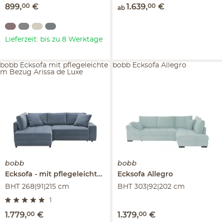
899
,
00
€
1.639
,
00
€
ab
Lieferzeit: bis zu 8 Werktage
bobb Ecksofa mit pflegeleichte
bobb Ecksofa Allegro
m Bezug Arissa de Luxe
bobb
bobb
Ecksofa
mit pflegeleichtem Bezug
Ecksofa
Arissa de Luxe
Allegro
BHT 268|91|215 cm
BHT 303|92|202 cm
1
1.779
,
00
€
1.379
,
00
€