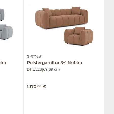
S-STYLE
ira
Polstergarnitur 3+1
Nubira
BHL 228|69|89 cm
1.170
,
00
€