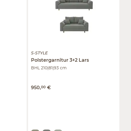
S-STYLE
Polstergarnitur 3+2
Lars
BHL 210|81|93 cm
950
,
00
€