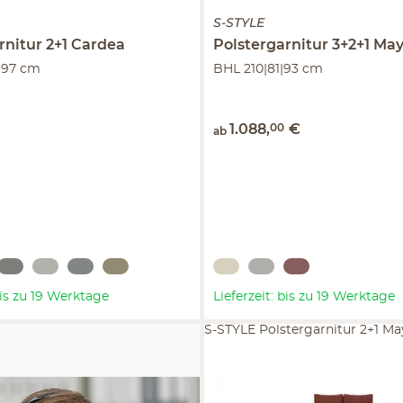
S-STYLE
rnitur 2+1
Cardea
Polstergarnitur 3+2+1
May
|97 cm
BHL 210|81|93 cm
1.088
,
00
€
ab
 bis zu 19 Werktage
Lieferzeit: bis zu 19 Werktage
S-STYLE Polstergarnitur 2+1 Ma