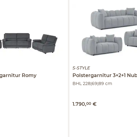
S-STYLE
garnitur
Romy
Polstergarnitur 3+2+1
Nub
BHL 228|69|89 cm
1.790
,
00
€