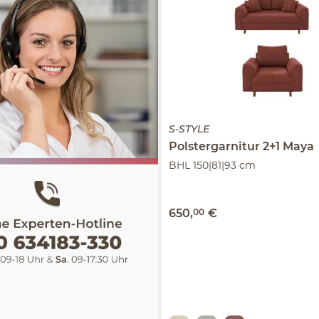
S-STYLE
Polstergarnitur 2+1
Maya
BHL 150|81|93 cm
650
,
00
€