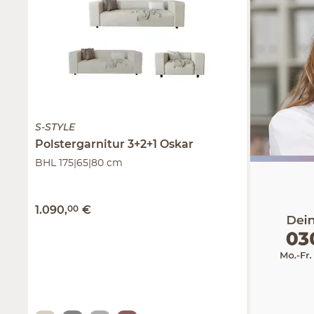
S-STYLE
Polstergarnitur 3+2+1
Oskar
BHL 175|65|80 cm
1.090
,
00
€