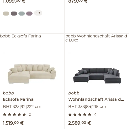
1.099
,
00
€
879
,
00
€
+
6
bobb Ecksofa Farina
bobb Wohnlandschaft Arissa d
e Luxe
bobb
bobb
Ecksofa
Farina
Wohnlandschaft
Arissa de Luxe
BHT 323|92|222 cm
BHT 353|84|215 cm
2
4
1.519
,
00
€
2.589
,
00
€