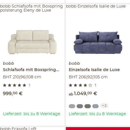
bobb Schlafsofa mit Boxspring
bobb Einzelsofa Isalie de Luxe
polsterung Eleny de Luxe
bobb
bobb
Schlafsofa mit Boxspringpolsterung
Einzelsofa
Eleny de Luxe
Isalie de Luxe
BHT 210|96|108 cm
BHT 206|92|105 cm
1
1
999
,
00
€
1.049
,
00
€
ab
+
2
Lieferzeit: bis zu 8 Werktage
Lieferzeit: bis zu 8 Werktage
bobb Ecksofa Loft