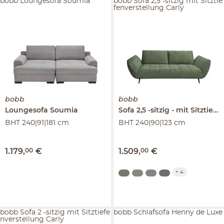
bobb Loungesofa Soumia
bobb Sofa 2,5 -sitzig mit Sitztie
fenverstellung Carly
bobb
bobb
Loungesofa
Soumia
Sofa 2,5 -sitzig
mit Sitztiefenverstellung
BHT 240|91|181 cm
BHT 240|90|123 cm
1.179
,
00
€
1.509
,
00
€
+
4
bobb Sofa 2 -sitzig mit Sitztiefe
bobb Schlafsofa Henny de Luxe
nverstellung Carly