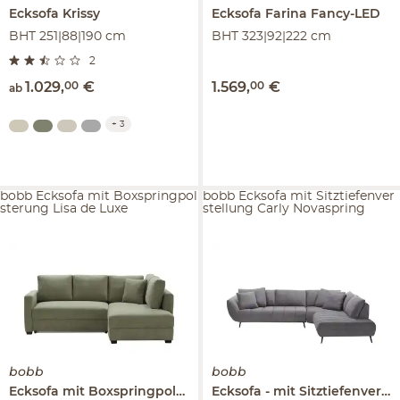
Ecksofa
Krissy
Ecksofa
Farina Fancy-LED
BHT 251|88|190 cm
BHT 323|92|222 cm
2
1.029
,
00
€
1.569
,
00
€
ab
+
3
bobb Ecksofa mit Boxspringpol
bobb Ecksofa mit Sitztiefenver
sterung Lisa de Luxe
stellung Carly Novaspring
bobb
bobb
Ecksofa mit Boxspringpolsterung
Ecksofa
Lisa de Luxe
mit Sitztiefenverstellung