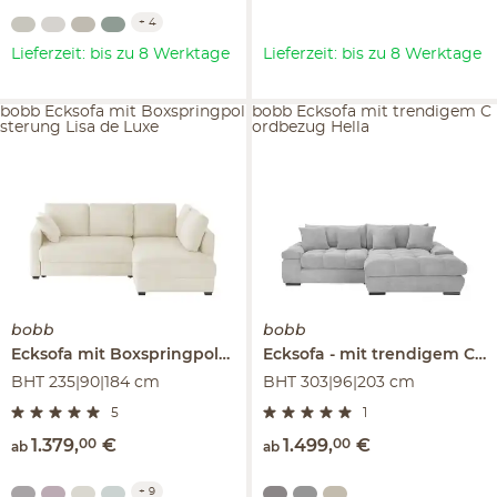
+
4
Lieferzeit: bis zu 8 Werktage
Lieferzeit: bis zu 8 Werktage
bobb Ecksofa mit Boxspringpol
bobb Ecksofa mit trendigem C
sterung Lisa de Luxe
ordbezug Hella
bobb
bobb
Ecksofa mit Boxspringpolsterung
Ecksofa
Lisa de Luxe
mit trendigem Cordbezug
BHT 235|90|184 cm
BHT 303|96|203 cm
5
1
1.379
,
00
€
1.499
,
00
€
ab
ab
+
9