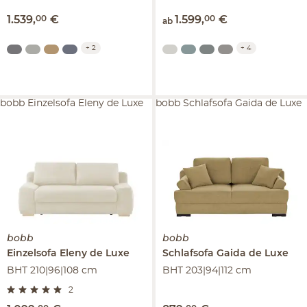
1.539
,
00
€
1.599
,
00
€
ab
+
2
+
4
bobb Einzelsofa Eleny de Luxe
bobb Schlafsofa Gaida de Luxe
bobb
bobb
Einzelsofa
Eleny de Luxe
Schlafsofa
Gaida de Luxe
BHT 210|96|108 cm
BHT 203|94|112 cm
2