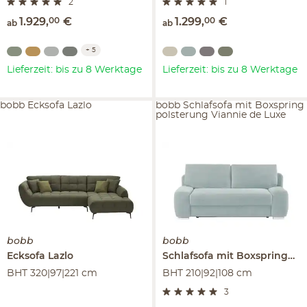
2
1
1.929
,
00
€
1.299
,
00
€
ab
ab
+
5
Lieferzeit: bis zu 8 Werktage
Lieferzeit: bis zu 8 Werktage
bobb Ecksofa Lazlo
bobb Schlafsofa mit Boxspring
polsterung Viannie de Luxe
bobb
bobb
Ecksofa
Lazlo
Schlafsofa mit Boxspringpolsterung
BHT 320|97|221 cm
BHT 210|92|108 cm
3