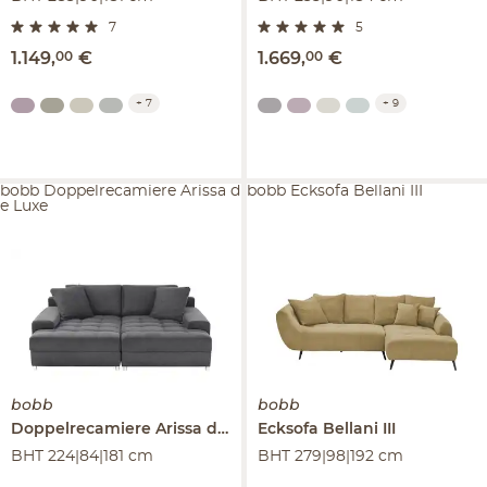
7
5
1.149
,
00
€
1.669
,
00
€
+
7
+
9
bobb Doppelrecamiere Arissa d
bobb Ecksofa Bellani III
e Luxe
bobb
bobb
Doppelrecamiere
Arissa de Luxe
Ecksofa
Bellani III
BHT 224|84|181 cm
BHT 279|98|192 cm