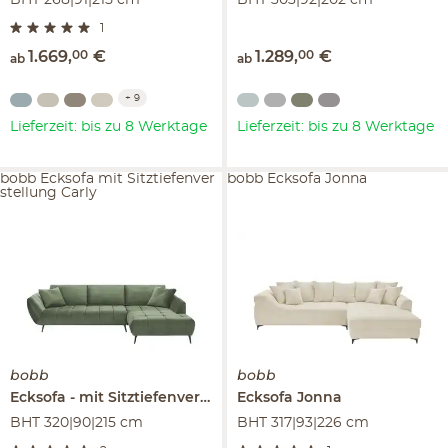
BHT 268|91|215 cm
BHT 303|92|202 cm
1
1.669
,
00
€
1.289
,
00
€
ab
ab
+
9
Lieferzeit: bis zu 8 Werktage
Lieferzeit: bis zu 8 Werktage
bobb Ecksofa mit Sitztiefenver
bobb Ecksofa Jonna
stellung Carly
bobb
bobb
Ecksofa
mit Sitztiefenverstellung
Ecksofa
Carly
Jonna
BHT 320|90|215 cm
BHT 317|93|226 cm