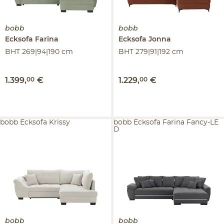
bobb
bobb
Ecksofa
Farina
Ecksofa
Jonna
BHT 269|94|190 cm
BHT 279|91|192 cm
1.399
,
00
€
1.229
,
00
€
bobb Ecksofa Krissy
bobb Ecksofa Farina Fancy-LE
D
bobb
bobb