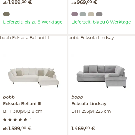
1.989
,
00
€
969
,
00
€
ab
ab
Lieferzeit: bis zu 8 Werktage
Lieferzeit: bis zu 8 Werktage
bobb Ecksofa Bellani III
bobb Ecksofa Lindsay
bobb
bobb
Ecksofa
Bellani III
Ecksofa
Lindsay
BHT 318|90|218 cm
BHT 255|91|225 cm
1
1.589
,
00
€
1.469
,
00
€
ab