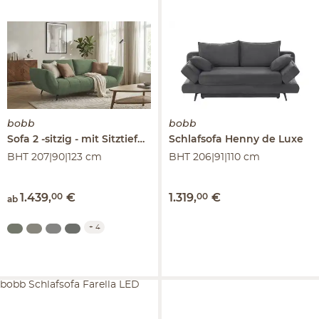
bobb
bobb
Sofa 2 -sitzig
mit Sitztiefenverstellung
Schlafsofa
Carly
Henny de Luxe
BHT 207|90|123 cm
BHT 206|91|110 cm
1.439
,
00
€
1.319
,
00
€
ab
+
4
bobb Schlafsofa Farella LED