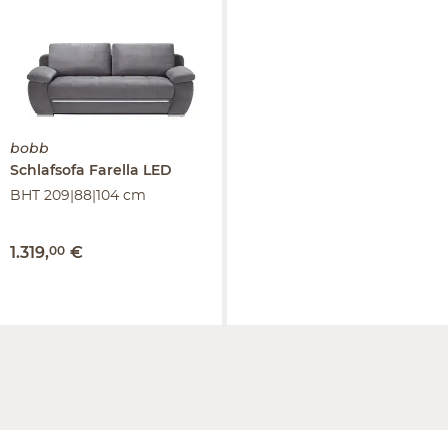
bobb
Schlafsofa
Farella LED
BHT 209|88|104 cm
1.319
,
00
€