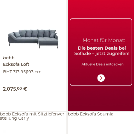
bobb
Ecksofa
Loft
BHT 313|95|193 cm
2.075
,
00
€
bobb Ecksofa mit Sitztiefenver
bobb Ecksofa Soumia
stellung Carly