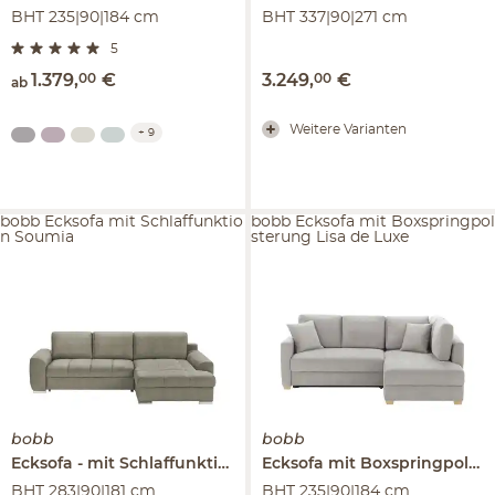
BHT 235|90|184 cm
BHT 337|90|271 cm
5
1.379
,
00
€
3.249
,
00
€
ab
Weitere Varianten
+
9
bobb Ecksofa mit Schlaffunktio
bobb Ecksofa mit Boxspringpol
n Soumia
sterung Lisa de Luxe
bobb
bobb
Ecksofa
mit Schlaffunktion
Soumia
Ecksofa mit Boxspringpolsterung
BHT 283|90|181 cm
BHT 235|90|184 cm