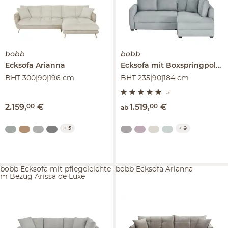
bobb
bobb
Ecksofa
Arianna
Ecksofa mit Boxspringpolsterung
BHT 300|90|196 cm
BHT 235|90|184 cm
5
2.159
,
00
€
1.519
,
00
€
ab
+
5
+
9
bobb Ecksofa mit pflegeleichte
bobb Ecksofa Arianna
m Bezug Arissa de Luxe