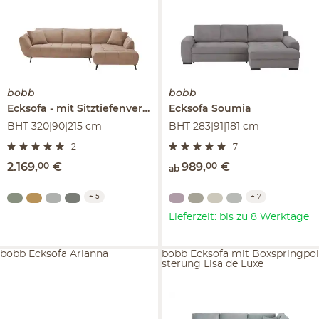
bobb
bobb
Ecksofa
mit Sitztiefenverstellung
Ecksofa
Carly
Soumia
BHT 320|90|215 cm
BHT 283|91|181 cm
2
7
2.169
,
00
€
989
,
00
€
ab
+
5
+
7
Lieferzeit: bis zu 8 Werktage
bobb Ecksofa Arianna
bobb Ecksofa mit Boxspringpol
sterung Lisa de Luxe