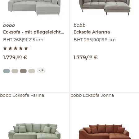
bobb
bobb
Ecksofa
mit pflegeleichtem Bezug
Ecksofa
Arissa de Luxe
Arianna
BHT 268|91|215 cm
BHT 266|90|196 cm
1
1.779
,
00
€
1.779
,
00
€
+
9
bobb Ecksofa Farina
bobb Ecksofa Jonna