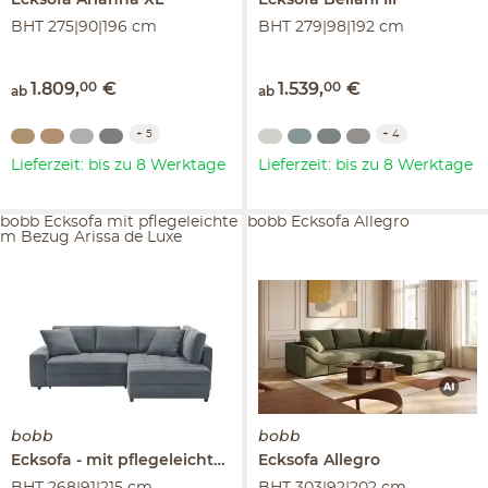
Ecksofa
Arianna XL
Ecksofa
Bellani III
BHT 275|90|196 cm
BHT 279|98|192 cm
1.809
,
00
€
1.539
,
00
€
ab
ab
+
5
+
4
Lieferzeit: bis zu 8 Werktage
Lieferzeit: bis zu 8 Werktage
bobb Ecksofa mit pflegeleichte
bobb Ecksofa Allegro
m Bezug Arissa de Luxe
bobb
bobb
Ecksofa
mit pflegeleichtem Bezug
Ecksofa
Arissa de Luxe
Allegro