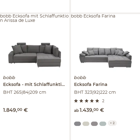
bobb Ecksofa mit Schlaffunktio
bobb Ecksofa Farina
n Arissa de Luxe
bobb
bobb
Ecksofa
mit Schlaffunktion
Arissa de Luxe
Ecksofa
Farina
BHT 265|84|209 cm
BHT 323|92|222 cm
2
1.849
,
00
€
1.439
,
00
€
ab
+
2