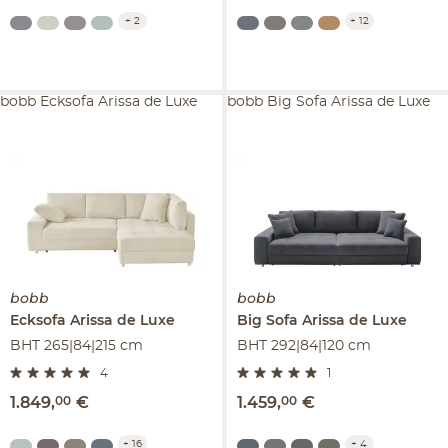
+
2
+
12
bobb Ecksofa Arissa de Luxe
bobb Big Sofa Arissa de Luxe
bobb
bobb
Ecksofa
Arissa de Luxe
Big Sofa
Arissa de Luxe
BHT 265|84|215 cm
BHT 292|84|120 cm
4
1
1.849
,
00
€
1.459
,
00
€
+
16
+
4