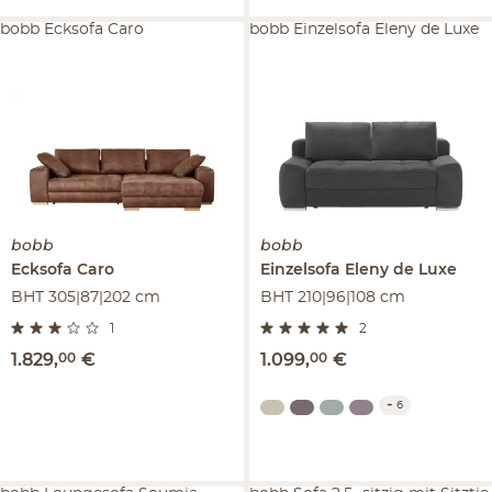
bobb Ecksofa Caro
bobb Einzelsofa Eleny de Luxe
bobb
bobb
Ecksofa
Caro
Einzelsofa
Eleny de Luxe
BHT 305|87|202 cm
BHT 210|96|108 cm
1
2
1.829
,
00
€
1.099
,
00
€
+
6