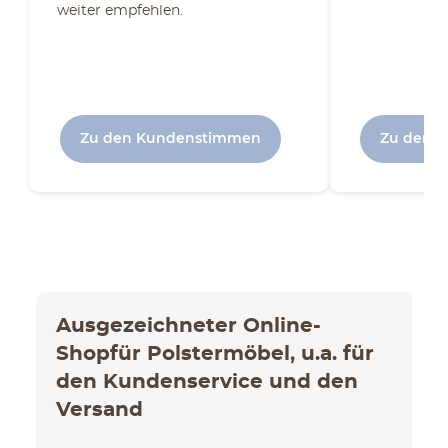
weiter empfehlen.
Zu den Kundenstimmen
Zu den 
Ausgezeichneter Online-
Shopfür Polstermöbel, u.a. für
den Kundenservice und den
Versand