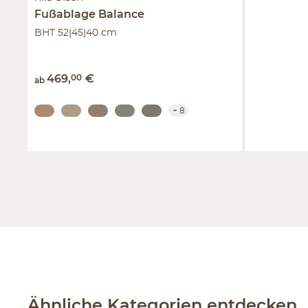
Fußablage
Balance
BHT 52|45|40 cm
469
,
00
€
ab
+
8
Ähnliche Kategorien entdecken