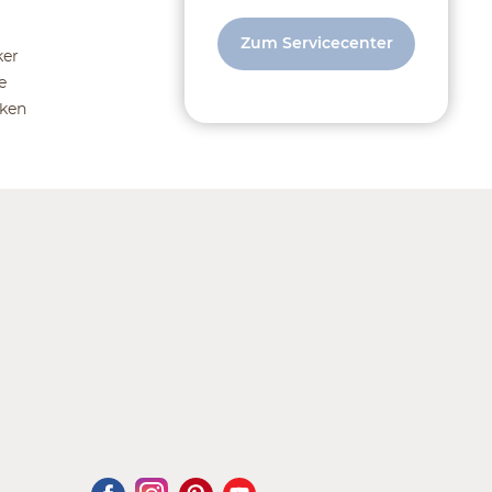
Zum Servicecenter
ker
e
ken