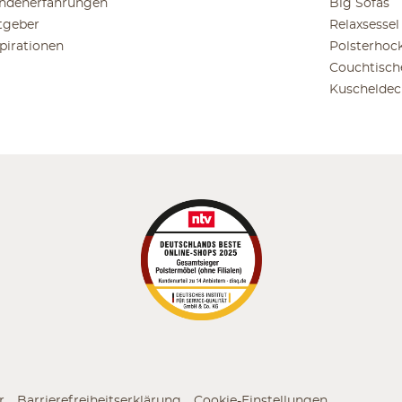
ndenerfahrungen
Big Sofas
tgeber
Relaxsessel
spirationen
Polsterhoc
Couchtisch
Kuscheldec
r
Barrierefreiheitserklärung
Cookie-Einstellungen