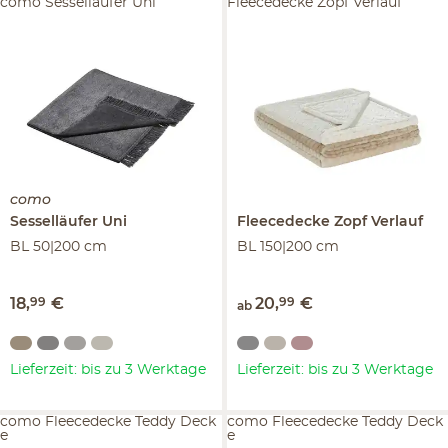
como Sesselläufer Uni
Fleecedecke Zopf Verlauf
como
Sesselläufer
Uni
Fleecedecke
Zopf Verlauf
BL 50|200 cm
BL 150|200 cm
18
,
99
€
20
,
99
€
ab
Lieferzeit: bis zu 3 Werktage
Lieferzeit: bis zu 3 Werktage
como Fleecedecke Teddy Deck
como Fleecedecke Teddy Deck
e
e