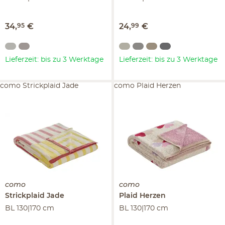
34
,
95
€
24
,
99
€
Lieferzeit: bis zu 3 Werktage
Lieferzeit: bis zu 3 Werktage
como Strickplaid Jade
como Plaid Herzen
como
como
Strickplaid
Jade
Plaid
Herzen
BL 130|170 cm
BL 130|170 cm