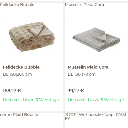
Felldecke Bubble
Musselin Plaid Cora
Felldecke
Bubble
Musselin Plaid
Cora
BL 150|200 cm
BL 130|170 cm
168
,
99
€
39
,
99
€
Lieferzeit: bis zu 3 Werktage
Lieferzeit: bis zu 3 Werktage
como Plaid Bouclé
JOOP! Wohndecke Joop! PAISL
EY