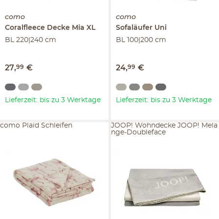
como
como
Coralfleece Decke
Mia XL
Sofaläufer
Uni
BL 220|240 cm
BL 100|200 cm
27
,
99
€
24
,
99
€
Lieferzeit: bis zu 3 Werktage
Lieferzeit: bis zu 3 Werktage
como Plaid Schleifen
JOOP! Wohndecke JOOP! Mela
nge-Doubleface