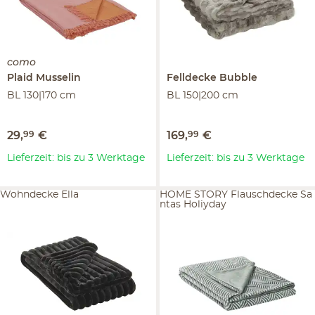
como
Plaid
Musselin
Felldecke
Bubble
BL 130|170 cm
BL 150|200 cm
29
,
99
€
169
,
99
€
Lieferzeit: bis zu 3 Werktage
Lieferzeit: bis zu 3 Werktage
Wohndecke Ella
HOME STORY Flauschdecke Sa
ntas Holiyday