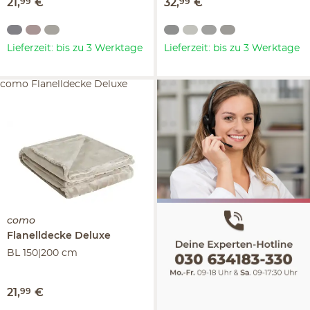
21
,
99
€
32
,
99
€
Lieferzeit: bis zu 3 Werktage
Lieferzeit: bis zu 3 Werktage
como Flanelldecke Deluxe
como
Flanelldecke
Deluxe
BL 150|200 cm
21
,
99
€