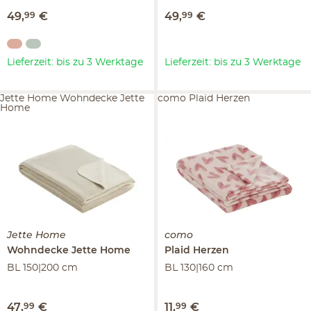
49
,
99
€
49
,
99
€
Lieferzeit: bis zu 3 Werktage
Lieferzeit: bis zu 3 Werktage
Jette Home Wohndecke Jette
como Plaid Herzen
Home
Jette Home
como
Wohndecke
Jette Home
Plaid
Herzen
BL 150|200 cm
BL 130|160 cm
47
,
99
€
11
,
99
€