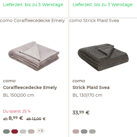
Lieferzeit: bis zu 3 Werktage
Lieferzeit: bis zu 3 Werktage
como Coralfleecedecke Emely
como Strick Plaid Svea
como
como
Coralfleecedecke
Emely
Strick Plaid
Svea
BL 150|200 cm
BL 130|170 cm
Du sparst
25 %
33
,
99
€
8
,
99
€
ab
ab
12
,
00
€
+
5