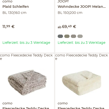
como
JOOP!
Plaid
Schleifen
Wohndecke
JOOP! Melange-Doubleface
BL 130|160 cm
BL 150|200 cm
11
,
99
€
69
,
49
€
ab
Lieferzeit: bis zu 3 Werktage
Lieferzeit: bis zu 3 Werktage
como Fleecedecke Teddy Deck
como Fleecedecke Teddy Deck
e
e
como
como
Fleecedecke
Teddy Decke
Fleecedecke
Teddy Decke