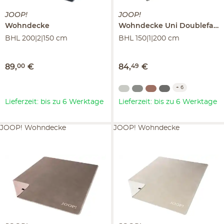
JOOP!
JOOP!
Wohndecke
Wohndecke Uni Doubleface
BHL 200|2|150 cm
BHL 150|1|200 cm
89
,
00
€
84
,
49
€
+
6
Lieferzeit: bis zu 6 Werktage
Lieferzeit: bis zu 6 Werktage
JOOP! Wohndecke
JOOP! Wohndecke