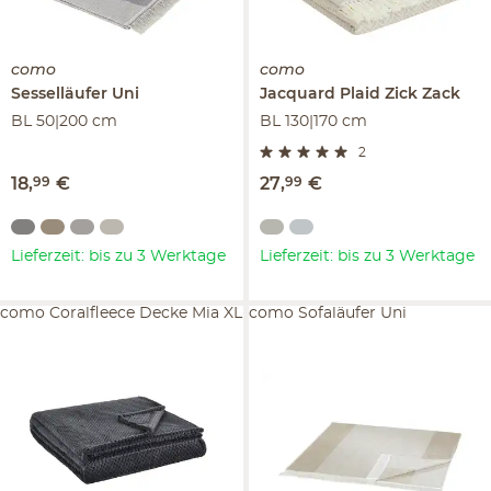
como
como
Sesselläufer
Uni
Jacquard Plaid
Zick Zack
BL 50|200 cm
BL 130|170 cm
2
18
,
99
€
27
,
99
€
Lieferzeit: bis zu 3 Werktage
Lieferzeit: bis zu 3 Werktage
como Coralfleece Decke Mia XL
como Sofaläufer Uni