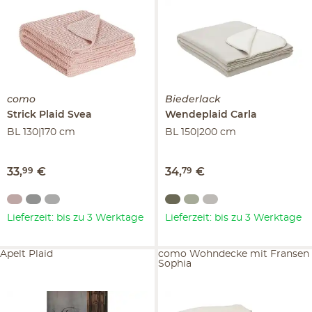
como
Biederlack
Strick Plaid
Svea
Wendeplaid
Carla
BL 130|170 cm
BL 150|200 cm
33
,
99
€
34
,
79
€
Lieferzeit: bis zu 3 Werktage
Lieferzeit: bis zu 3 Werktage
Apelt Plaid
como Wohndecke mit Fransen
Sophia