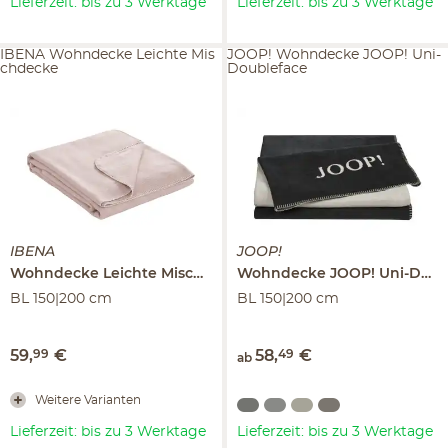
Lieferzeit: bis zu 3 Werktage
Lieferzeit: bis zu 3 Werktage
IBENA Wohndecke Leichte Mis
JOOP! Wohndecke JOOP! Uni-
chdecke
Doubleface
IBENA
JOOP!
Wohndecke
Leichte Mischdecke
Wohndecke
JOOP! Uni-Doubleface
BL 150|200 cm
BL 150|200 cm
59
,
99
€
58
,
49
€
ab
Weitere Varianten
Lieferzeit: bis zu 3 Werktage
Lieferzeit: bis zu 3 Werktage