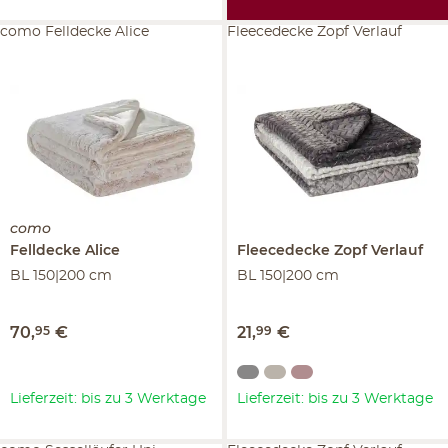
como Felldecke Alice
Fleecedecke Zopf Verlauf
como
Felldecke
Alice
Fleecedecke
Zopf Verlauf
BL 150|200 cm
BL 150|200 cm
70
,
95
€
21
,
99
€
Lieferzeit: bis zu 3 Werktage
Lieferzeit: bis zu 3 Werktage