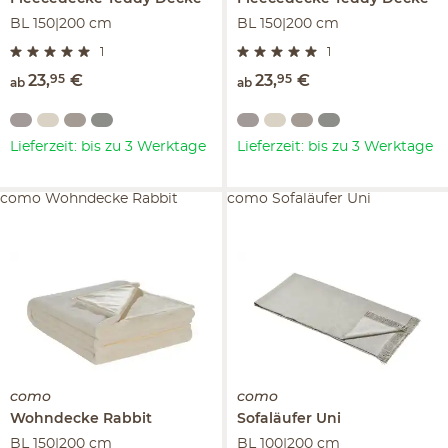
BL 150|200 cm
BL 150|200 cm
1
1
23
,
95
€
23
,
95
€
ab
ab
Lieferzeit: bis zu 3 Werktage
Lieferzeit: bis zu 3 Werktage
como Wohndecke Rabbit
como Sofaläufer Uni
como
como
Wohndecke
Rabbit
Sofaläufer
Uni
BL 150|200 cm
BL 100|200 cm