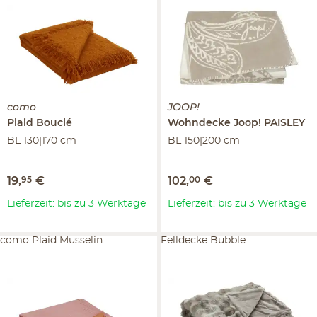
como
JOOP!
Plaid
Bouclé
Wohndecke
Joop! PAISLEY
BL 130|170 cm
BL 150|200 cm
19
,
95
€
102
,
00
€
Lieferzeit: bis zu 3 Werktage
Lieferzeit: bis zu 3 Werktage
como Plaid Musselin
Felldecke Bubble