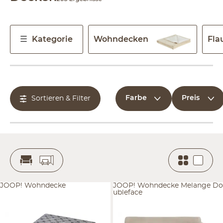
Kategorie
Wohndecken
Fla
Farbe
Preis
Sortieren & Filter
JOOP! Wohndecke
JOOP! Wohndecke Melange Do
ubleface