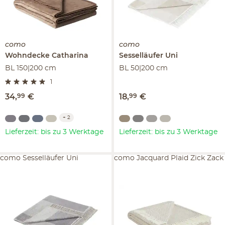
como
como
Wohndecke
Catharina
Sesselläufer
Uni
BL 150|200 cm
BL 50|200 cm
1
34
,
99
€
18
,
99
€
+
2
Lieferzeit: bis zu 3 Werktage
Lieferzeit: bis zu 3 Werktage
como Sesselläufer Uni
como Jacquard Plaid Zick Zack