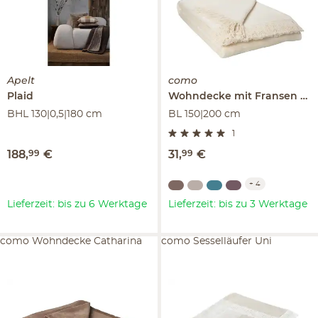
Apelt
como
Plaid
Wohndecke mit Fransen
Sop
BHL 130|0,5|180 cm
BL 150|200 cm
1
188
,
99
€
31
,
99
€
+
4
Lieferzeit: bis zu 6 Werktage
Lieferzeit: bis zu 3 Werktage
como Wohndecke Catharina
como Sesselläufer Uni