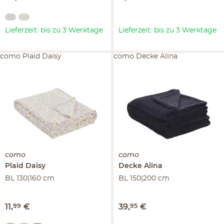
Lieferzeit: bis zu 3 Werktage
Lieferzeit: bis zu 3 Werktage
como Plaid Daisy
como Decke Alina
como
como
Plaid
Daisy
Decke
Alina
BL 130|160 cm
BL 150|200 cm
11
,
99
€
39
,
95
€