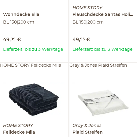
HOME STORY
Wohndecke
Ella
Flauschdecke
Santas Holiyday
BL 150|200 cm
BL 150|200 cm
49
,
99
€
49
,
95
€
Lieferzeit: bis zu 3 Werktage
Lieferzeit: bis zu 3 Werktage
HOME STORY Felldecke Mila
Gray & Jones Plaid Streifen
HOME STORY
Gray & Jones
Felldecke
Mila
Plaid
Streifen