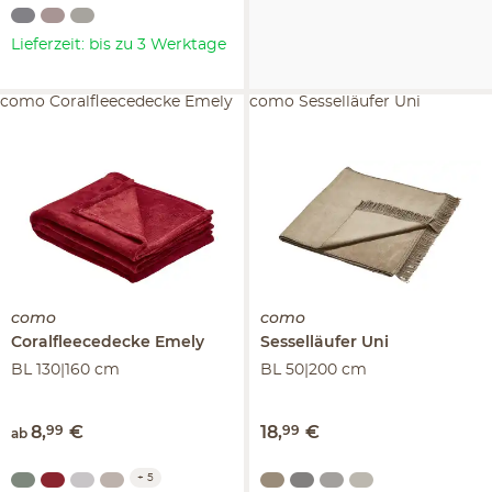
Lieferzeit: bis zu 3 Werktage
como Coralfleecedecke Emely
como Sesselläufer Uni
como
como
Coralfleecedecke
Emely
Sesselläufer
Uni
BL 130|160 cm
BL 50|200 cm
8
,
99
€
18
,
99
€
ab
+
5