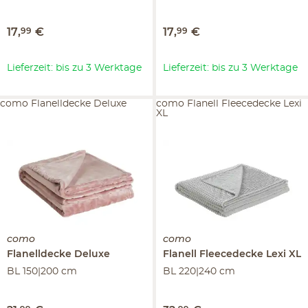
17
,
99
€
17
,
99
€
Lieferzeit: bis zu 3 Werktage
Lieferzeit: bis zu 3 Werktage
como Flanelldecke Deluxe
como Flanell Fleecedecke Lexi
XL
como
como
Flanelldecke
Deluxe
Flanell Fleecedecke
Lexi XL
BL 150|200 cm
BL 220|240 cm