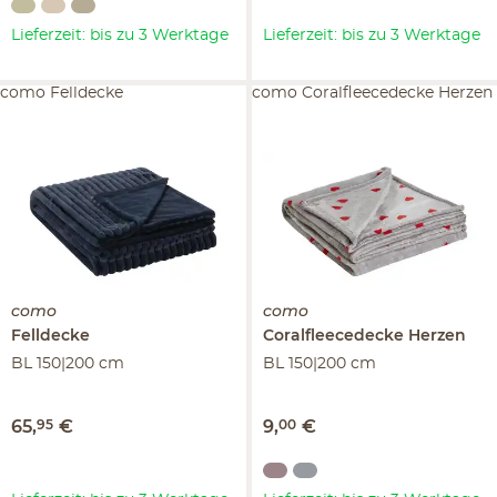
Lieferzeit: bis zu 3 Werktage
Lieferzeit: bis zu 3 Werktage
como Felldecke
como Coralfleecedecke Herzen
como
como
Felldecke
Coralfleecedecke
Herzen
BL 150|200 cm
BL 150|200 cm
65
,
95
€
9
,
00
€