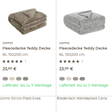
como
como
Fleecedecke
Teddy Decke
Fleecedecke
Teddy Decke
BL 150|200 cm
BL 150|200 cm
1
1
23
,
99
€
23
,
99
€
Lieferzeit: bis zu 3 Werktage
Lieferzeit: bis zu 3 Werktage
como Strick Plaid Svea
Biederlack Wendeplaid Carla