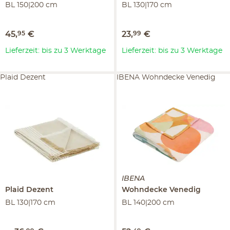
BL 150|200 cm
BL 130|170 cm
45
,
95
€
23
,
99
€
Lieferzeit: bis zu 3 Werktage
Lieferzeit: bis zu 3 Werktage
Plaid Dezent
IBENA Wohndecke Venedig
IBENA
Plaid
Dezent
Wohndecke
Venedig
BL 130|170 cm
BL 140|200 cm