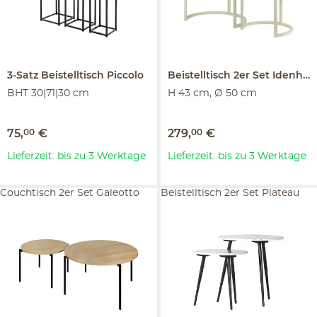
3-Satz Beistelltisch
Piccolo
Beistelltisch 2er Set
Idenheim
BHT 30|71|30 cm
H 43 cm, Ø 50 cm
75
,
00
€
279
,
00
€
Lieferzeit: bis zu 3 Werktage
Lieferzeit: bis zu 3 Werktage
Couchtisch 2er Set Galeotto
Beistelltisch 2er Set Plateau