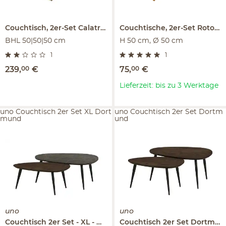
Couchtisch, 2er-Set
Calatria
Couchtische, 2er-Set
Rotonda
BHL 50|50|50 cm
H 50 cm, Ø 50 cm
1
1
239
,
00
€
75
,
00
€
Lieferzeit: bis zu 3 Werktage
uno Couchtisch 2er Set XL Dort
uno Couchtisch 2er Set Dortm
mund
und
uno
uno
Couchtisch 2er Set
XL
Dortmund
Couchtisch 2er Set
Dortmund