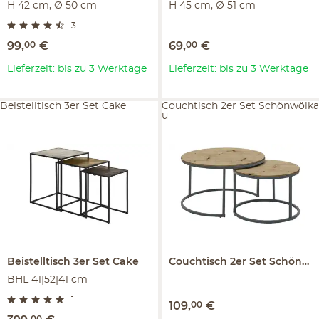
H 42 cm, Ø 50 cm
H 45 cm, Ø 51 cm
3
99
,
00
€
69
,
00
€
Lieferzeit: bis zu 3 Werktage
Lieferzeit: bis zu 3 Werktage
Beistelltisch 3er Set Cake
Couchtisch 2er Set Schönwölka
u
Beistelltisch 3er Set
Cake
Couchtisch 2er Set
Schönwölkau
BHL 41|52|41 cm
1
109
,
00
€