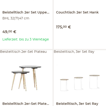
Beistelltisch 2er Set
Uppello
Couchtisch 2er Set
Hank
BHL 32|71|47 cm
175
,
00
€
49
,
00
€
Lieferzeit: bis zu 3 Werktage
Beistelltisch 2er-Set Plateau
Beistelltisch, 3er Set Ray
Beistelltisch 2er-Set
Plateau
Beistelltisch, 3er Set
Ray