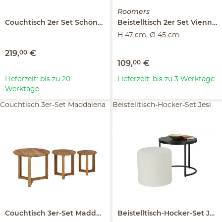
Roomers
Couchtisch 2er Set
Schönwölkau
Beistelltisch 2er Set
Vienna Premium
H 47 cm, Ø 45 cm
219
,
00
€
109
,
00
€
Lieferzeit: bis zu 20
Lieferzeit: bis zu 3 Werktage
Werktage
Couchtisch 3er-Set Maddalena
Beistelltisch-Hocker-Set Jesi
Couchtisch 3er-Set
Maddalena
Beistelltisch-Hocker-Set
Jesi