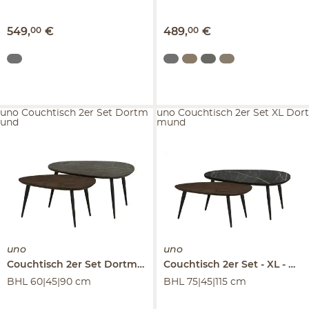
549
,
00
€
489
,
00
€
uno Couchtisch 2er Set Dortm
uno Couchtisch 2er Set XL Dort
und
mund
uno
uno
Couchtisch 2er Set
Dortmund
Couchtisch 2er Set
XL
Dor
BHL 60|45|90 cm
BHL 75|45|115 cm