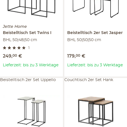
Jette Home
Beistelltisch Set
Twins I
Beistelltisch 2er Set
Jasper
BHL 50|48|50 cm
BHL 50|50|50 cm
1
249
,
00
€
179
,
00
€
Lieferzeit: bis zu 3 Werktage
Lieferzeit: bis zu 3 Werktage
Beistelltisch 2er Set Uppello
Couchtisch 2er Set Hank