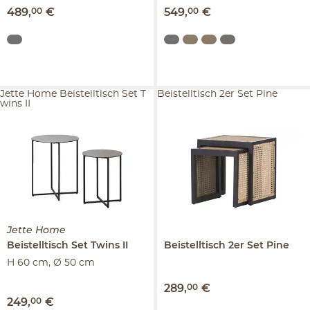
489
,
00
€
549
,
00
€
Jette Home Beistelltisch Set T
Beistelltisch 2er Set Pine
wins II
Jette Home
Beistelltisch Set
Twins II
Beistelltisch 2er Set
Pine
H 60 cm, Ø 50 cm
289
,
00
€
249
,
00
€