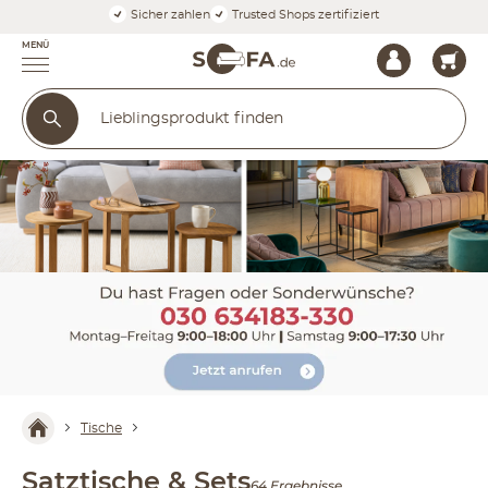
Sicher zahlen
Trusted Shops zertifiziert
MENÜ
Tische
Satztische & Sets
64 Ergebnisse