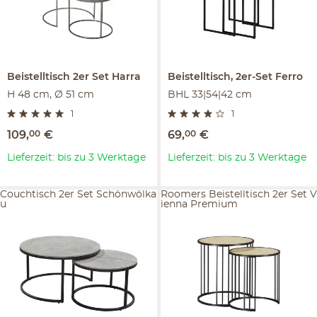
Beistelltisch 2er Set
Harra
Beistelltisch, 2er-Set
Ferro
H 48 cm, Ø 51 cm
BHL 33|54|42 cm
1
1
109
,
00
€
69
,
00
€
Lieferzeit: bis zu 3 Werktage
Lieferzeit: bis zu 3 Werktage
Couchtisch 2er Set Schönwölka
Roomers Beistelltisch 2er Set V
u
ienna Premium