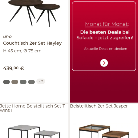
uno
Couchtisch 2er Set
Hayley
H 45 cm, Ø 75 cm
439
,
00
€
+
2
Jette Home Beistelltisch Set T
Beistelltisch 2er Set Jasper
wins I