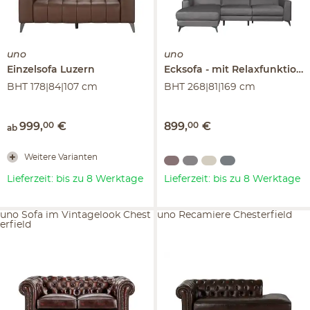
uno
uno
Einzelsofa
Luzern
Ecksofa
mit Relaxfunktion
BHT 178|84|107 cm
BHT 268|81|169 cm
999
,
00
€
899
,
00
€
ab
Weitere Varianten
Lieferzeit: bis zu 8 Werktage
Lieferzeit: bis zu 8 Werktage
uno Sofa im Vintagelook Chest
uno Recamiere Chesterfield
erfield