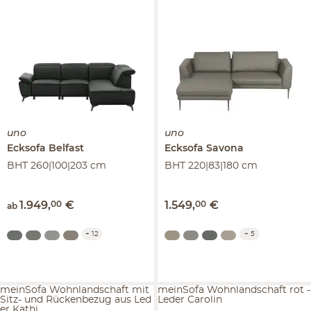
uno
uno
Ecksofa
Belfast
Ecksofa
Savona
BHT 260|100|203 cm
BHT 220|83|180 cm
1.949
,
00
€
1.549
,
00
€
ab
+
12
+
5
meinSofa Wohnlandschaft mit
meinSofa Wohnlandschaft rot -
Sitz- und Rückenbezug aus Led
Leder Carolin
er Kathi