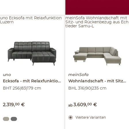
uno Ecksofa mit Relaxfunktion
meinSofa Wohnlandschaft mit
Luzern
Sitz- und Rückenbezug aus Ech
tleder Samu-L
uno
meinSofa
Ecksofa
mit Relaxfunktion
Luzern
Wohnlandschaft
mit Sitz- und Rückenbezug aus Echtleder
BHT 256|83|179 cm
BHL 316|90|235 cm
2.319
,
00
€
3.609
,
00
€
ab
Weitere Varianten