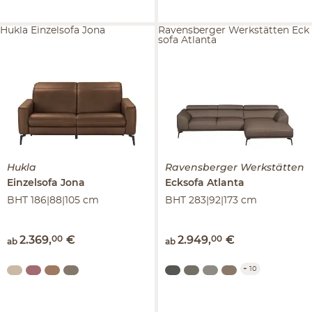
Hukla Einzelsofa Jona
Ravensberger Werkstätten Eck
sofa Atlanta
Hukla
Ravensberger Werkstätten
Einzelsofa
Jona
Ecksofa
Atlanta
BHT 186|88|105 cm
BHT 283|92|173 cm
2.369
,
00
€
2.949
,
00
€
ab
ab
+
10