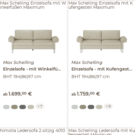
Max Schelling Einzelsofa mit W
Max Schelling Einzelsofa mit K
inkelfüßen Maximum
ufengestell Maximum
Max Schelling
Max Schelling
Einzelsofa
mit Winkelfüßen
Maximum
Einzelsofa
mit Kufengestell
BHT 194|86|97 cm
BHT 194|86|97 cm
1.699
,
00
€
1.759
,
00
€
ab
ab
+
7
+
6
himolla Ledersofa 2-sitzig 4010
Max Schelling Ledersofa mit Ku
fengestell Maximum