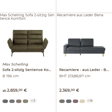
Max Schelling Sofa 2-sitzig Sen
Recamiere aus Leder Bena
tence Komfort
Max Schelling
Sofa 2-sitzig
Sentence Komfort
Recamiere
aus Leder
Bena
B 196 cm
BHT 213|86|97 cm
2.859
,
00
€
2.369
,
00
€
ab
+
3
+
19