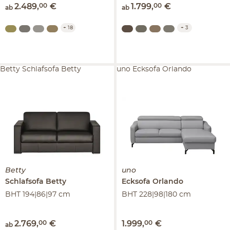
2.489
,
00
€
1.799
,
00
€
ab
ab
+
18
+
3
Betty Schlafsofa Betty
uno Ecksofa Orlando
Betty
uno
Schlafsofa
Betty
Ecksofa
Orlando
BHT 194|86|97 cm
BHT 228|98|180 cm
2.769
,
00
€
1.999
,
00
€
ab