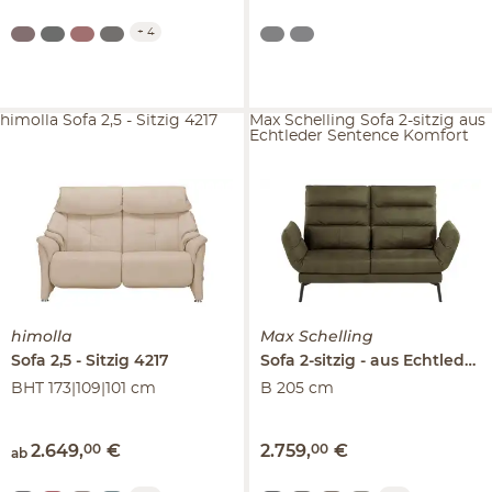
+
4
himolla Sofa 2,5 - Sitzig 4217
Max Schelling Sofa 2-sitzig aus
Echtleder Sentence Komfort
himolla
Max Schelling
Sofa 2,5 - Sitzig
4217
Sofa 2-sitzig
aus Echtleder
BHT 173|109|101 cm
B 205 cm
2.649
,
00
€
2.759
,
00
€
ab