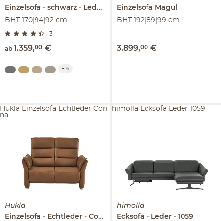
Einzelsofa
schwarz - Leder
Manon
Einzelsofa
Magul
BHT 170|94|92 cm
BHT 192|89|99 cm
3
1.359
,
00
€
3.899
,
00
€
ab
+
6
Hukla Einzelsofa Echtleder Cori
himolla Ecksofa Leder 1059
na
Hukla
himolla
Einzelsofa
Echtleder
Corina
Ecksofa
Leder
1059