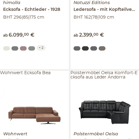
himolla
Natuzzi Editions
Ecksofa
Echtleder
1928
Ledersofa
mit Kopfteilverstellung
BHT 296|85|175 cm
BHT 162|78|109 cm
6.099
,
00
€
2.399
,
00
€
ab
ab
+
2
Wohnwert Ecksofa Bea
Polstermöbel Oelsa Komfort-E
cksofa aus Leder Andorra
Wohnwert
Polstermöbel Oelsa