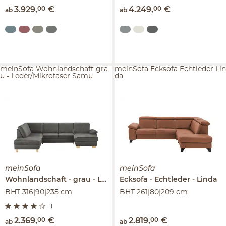
3.929
,
00
€
4.249
,
00
€
ab
ab
meinSofa Wohnlandschaft gra
meinSofa Ecksofa Echtleder Lin
u - Leder/Mikrofaser Samu
da
meinSofa
meinSofa
Wohnlandschaft
grau - Leder/Mikrofaser
Ecksofa
Echtleder
Samu
Linda
BHT 316|90|235 cm
BHT 261|80|209 cm
1
2.369
,
00
€
2.819
,
00
€
ab
ab