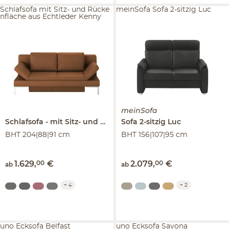
Schlafsofa mit Sitz- und Rücke
meinSofa Sofa 2-sitzig Luc
nfläche aus Echtleder Kenny
meinSofa
Schlafsofa
mit Sitz- und Rückenfläche aus Echtleder
Sofa 2-sitzig
Luc
Ken
BHT 204|88|91 cm
BHT 156|107|95 cm
1.629
,
00
€
2.079
,
00
€
ab
ab
+
4
+
2
uno Ecksofa Belfast
uno Ecksofa Savona