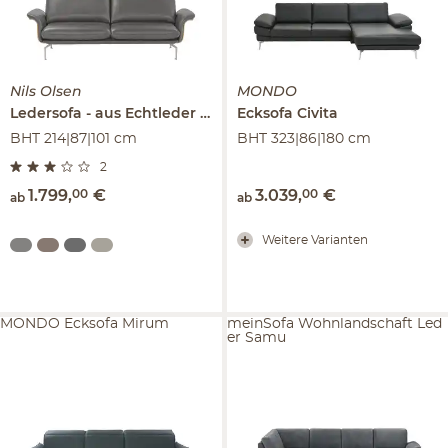
Nils Olsen
MONDO
Ledersofa
aus Echtleder
Alva
Ecksofa
Civita
BHT 214|87|101 cm
BHT 323|86|180 cm
2
1.799
,
00
€
3.039
,
00
€
ab
ab
Weitere Varianten
MONDO Ecksofa Mirum
meinSofa Wohnlandschaft Led
er Samu