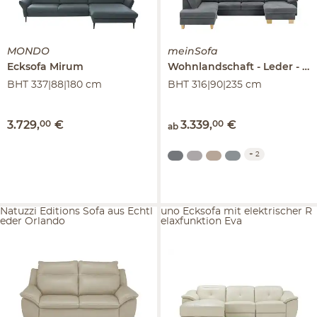
MONDO
meinSofa
Ecksofa
Mirum
Wohnlandschaft
Leder
Sa
BHT 337|88|180 cm
BHT 316|90|235 cm
3.729
,
00
€
3.339
,
00
€
ab
+
2
Natuzzi Editions Sofa aus Echtl
uno Ecksofa mit elektrischer R
eder Orlando
elaxfunktion Eva