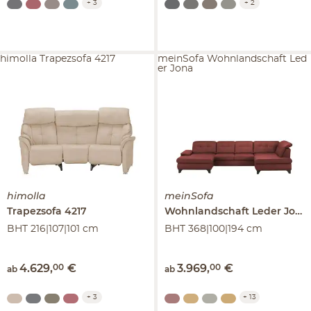
+
3
+
2
himolla Trapezsofa 4217
meinSofa Wohnlandschaft Led
er Jona
himolla
meinSofa
Trapezsofa
4217
Wohnlandschaft Leder
Jona
BHT 216|107|101 cm
BHT 368|100|194 cm
4.629
,
00
€
3.969
,
00
€
ab
ab
+
3
+
13