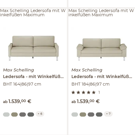
Max Schelling Ledersofa mit W
Max Schelling Ledersofa mit W
inkelfüßen Maximum
inkelfüßen Maximum
Max Schelling
Max Schelling
Ledersofa
mit Winkelfüßen
Maximum
Ledersofa
mit Winkelfüßen
BHT 164|86|97 cm
BHT 184|86|97 cm
1
1.539
,
00
€
1.539
,
00
€
ab
ab
+
6
+
7