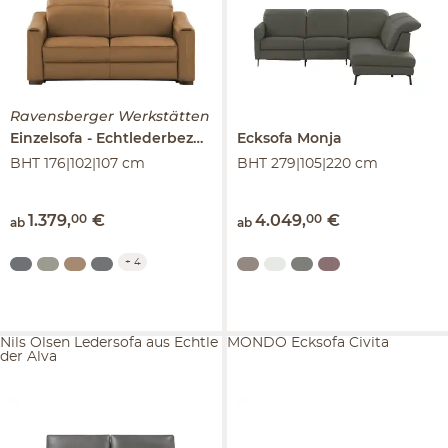
Ravensberger Werkstätten
Einzelsofa
Echtlederbezug
Corby
Ecksofa
Monja
BHT 176|102|107 cm
BHT 279|105|220 cm
1.379
,
00
€
4.049
,
00
€
ab
ab
+
4
Nils Olsen Ledersofa aus Echtle
MONDO Ecksofa Civita
der Alva