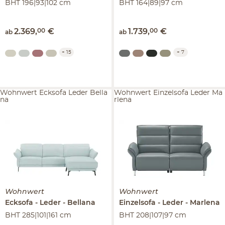
BHT 196|93|102 cm
BHT 164|89|97 cm
2.369
,
00
€
1.739
,
00
€
ab
ab
+
15
+
7
Wohnwert Ecksofa Leder Bella
Wohnwert Einzelsofa Leder Ma
na
rlena
Wohnwert
Wohnwert
Ecksofa
Leder
Bellana
Einzelsofa
Leder
Marlena
BHT 285|101|161 cm
BHT 208|107|97 cm