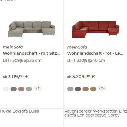
meinSofa
meinSofa
Wohnlandschaft
mit Sitz- und Rückenbezug aus Leder
Wohnlandschaft
rot - Leder
K
BHT 309|86|235 cm
BHT 330|91|240 cm
3.119
,
00
€
3.209
,
00
€
ab
ab
+
2
+
24
Hukla Ecksofa Luisa
Ravensberger Werkstätten Einz
elsofa Echlederbezug Corby