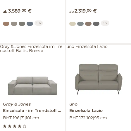
3.589
,
00
€
2.319
,
00
€
ab
ab
+
17
+
7
Gray & Jones Einzelsofa im Tre
uno Einzelsofa Lazio
ndstoff Baltic Breeze
Gray & Jones
uno
Einzelsofa
im Trendstoff
Baltic Breeze
Einzelsofa
Lazio
BHT 196|71|101 cm
BHT 172|102|95 cm
1