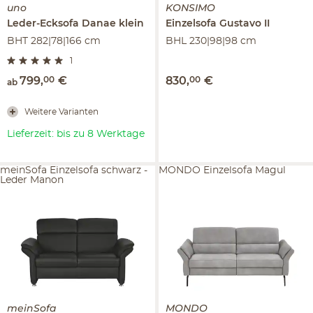
uno
KONSIMO
Leder-Ecksofa
Danae klein
Einzelsofa
Gustavo II
BHT 282|78|166 cm
BHL 230|98|98 cm
1
799
,
00
€
830
,
00
€
ab
Weitere Varianten
Lieferzeit: bis zu 8 Werktage
meinSofa Einzelsofa schwarz -
MONDO Einzelsofa Magul
Leder Manon
meinSofa
MONDO