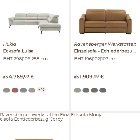
Hukla
Ravensberger Werkstätten
Ecksofa
Luisa
Einzelsofa
Echlederbezug
BHT 298|106|258 cm
BHT 196|102|107 cm
4.769
,
00
€
1.909
,
00
€
ab
ab
+
16
Ravensberger Werkstätten Einz
Ecksofa Monja
elsofa Echtlederbezug Corby