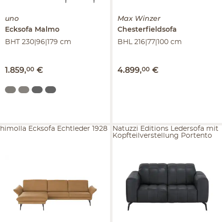
uno
Max Winzer
Ecksofa
Malmo
Chesterfieldsofa
BHT 230|96|179 cm
BHL 216|77|100 cm
1.859
,
00
€
4.899
,
00
€
himolla Ecksofa Echtleder 1928
Natuzzi Editions Ledersofa mit
Kopfteilverstellung Portento