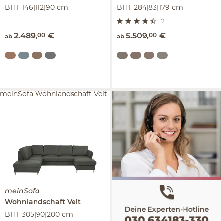
BHT 146|112|90 cm
BHT 284|83|179 cm
2
2.489
,
00
€
5.509
,
00
€
ab
ab
meinSofa Wohnlandschaft Veit
meinSofa
Wohnlandschaft
Veit
BHT 305|90|200 cm