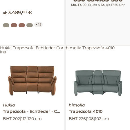
3.489
,
00
€
ab
+
15
Hukla Trapezsofa Echtleder Cor
himolla Trapezsofa 4010
ina
Hukla
himolla
Trapezsofa
Echtleder
Corina
Trapezsofa
4010
BHT 202|112|120 cm
BHT 226|108|102 cm