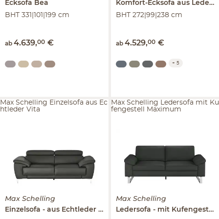
Ecksofa
Bea
Komfort-Ecksofa aus Leder
A
BHT 331|101|199 cm
BHT 272|99|238 cm
4.639
,
00
€
4.529
,
00
€
ab
ab
+
5
Max Schelling Einzelsofa aus Ec
Max Schelling Ledersofa mit Ku
htleder Vita
fengestell Maximum
Max Schelling
Max Schelling
Einzelsofa
aus Echtleder
Vita
Ledersofa
mit Kufengestell