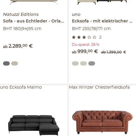
Natuzzi Editions
uno
Sofa
aus Echtleder
Orlando
Ecksofa
mit elektrischer Relaxfunktion
BHT 180|94|95 cm
BHT 255|78|171 cm
2
Du sparst
29 %
2.289
,
00
€
ab
999
,
00
€
ab
ab
1.399
,
00
€
uno Ecksofa Malmo
Max Winzer Chesterfieldsofa