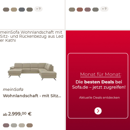
+
7
+
7
meinSofa Wohnlandschaft mit
Sitz- und Rückenbezug aus Led
er Kathi
meinSofa
Wohnlandschaft
mit Sitz- und Rückenbezug aus Leder
K
2.999
,
00
€
ab