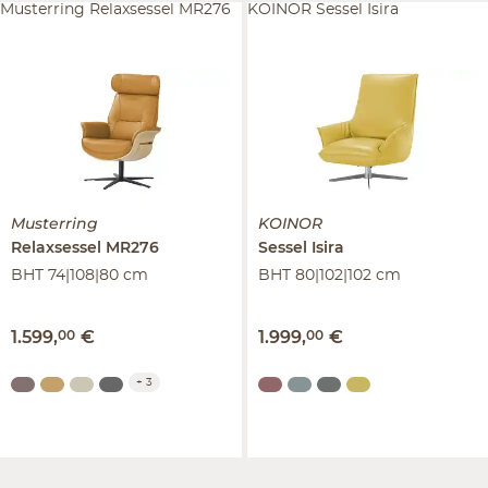
Musterring Relaxsessel MR276
KOINOR Sessel Isira
Musterring
KOINOR
Relaxsessel
MR276
Sessel
Isira
BHT 74|108|80 cm
BHT 80|102|102 cm
1.599
,
00
€
1.999
,
00
€
+
3