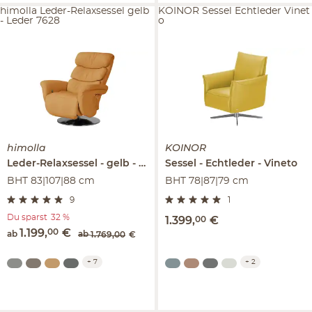
himolla Leder-Relaxsessel gelb
KOINOR Sessel Echtleder Vinet
- Leder 7628
o
himolla
KOINOR
Leder-Relaxsessel
gelb - Leder
Sessel
7628
Echtleder
Vineto
BHT 83|107|88 cm
BHT 78|87|79 cm
9
1
Du sparst
32 %
1.399
,
00
€
1.199
,
00
€
ab
ab
1.769
,
00
€
+
7
+
2