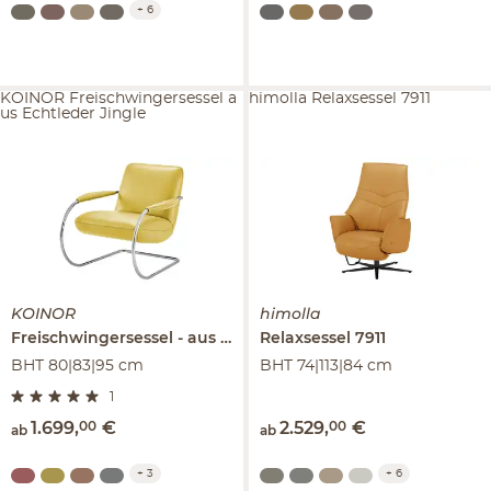
+
6
KOINOR Freischwingersessel a
himolla Relaxsessel 7911
us Echtleder Jingle
KOINOR
himolla
Freischwingersessel
aus Echtleder
Relaxsessel
Jingle
7911
BHT 80|83|95 cm
BHT 74|113|84 cm
1
1.699
,
00
€
2.529
,
00
€
ab
ab
+
3
+
6