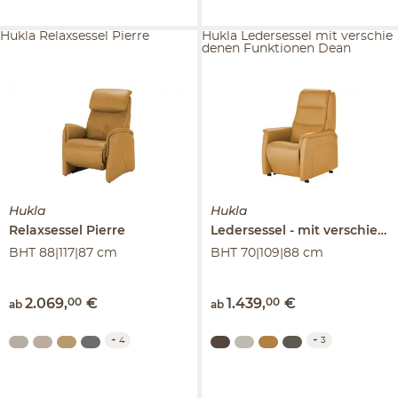
Hukla Relaxsessel Pierre
Hukla Ledersessel mit verschie
denen Funktionen Dean
Hukla
Hukla
Relaxsessel
Pierre
Ledersessel
mit verschiedenen Funktionen
BHT 88|117|87 cm
BHT 70|109|88 cm
2.069
,
00
€
1.439
,
00
€
ab
ab
+
4
+
3