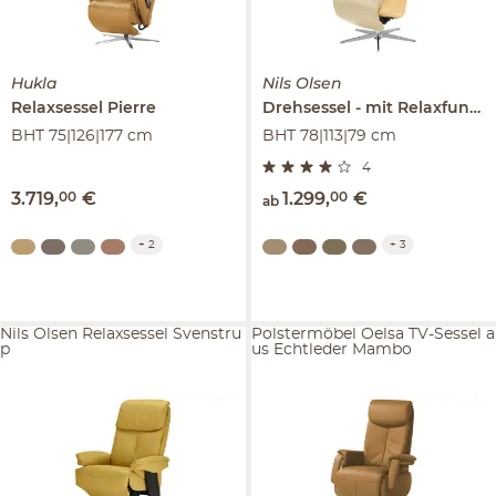
Hukla
Nils Olsen
Relaxsessel
Pierre
Drehsessel
mit Relaxfunktion
BHT 75|126|177 cm
BHT 78|113|79 cm
4
3.719
,
00
€
1.299
,
00
€
ab
+
2
+
3
Nils Olsen Relaxsessel Svenstru
Polstermöbel Oelsa TV-Sessel a
p
us Echtleder Mambo