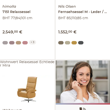
himolla
Nils Olsen
7151
Relaxsessel
Fernsehsessel M
Leder / Kunstleder
BHT 77|84|101 cm
BHT 85|110|85 cm
2.549
,
00
€
1.552
,
00
€
+
3
Wohnwert Relaxsessel Echtlede
r Mira