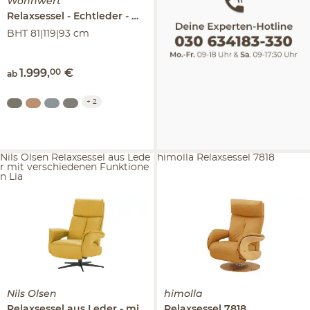
Wohnwert
Relaxsessel
Echtleder
Mira
BHT 81|119|93 cm
1.999
,
00
€
ab
+
2
Nils Olsen Relaxsessel aus Lede
himolla Relaxsessel 7818
r mit verschiedenen Funktione
n Lia
Nils Olsen
himolla
Relaxsessel aus Leder
mit verschiedenen Funktionen
Relaxsessel
7818
Lia