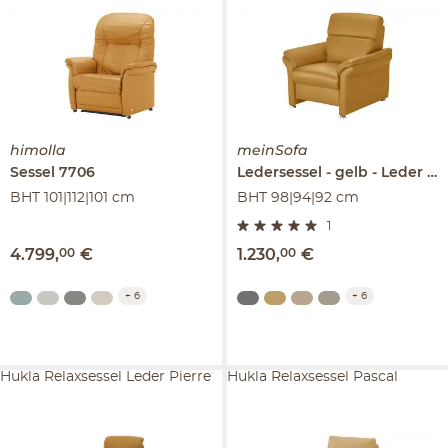
himolla
meinSofa
Sessel
7706
Ledersessel
gelb - Leder
M
BHT 101|112|101 cm
BHT 98|94|92 cm
1
4.799
,
00
€
1.230
,
00
€
+
6
+
6
Hukla Relaxsessel Leder Pierre
Hukla Relaxsessel Pascal