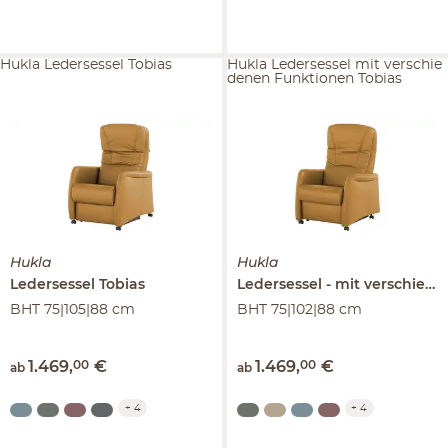
Hukla Ledersessel Tobias
Hukla Ledersessel mit verschie
denen Funktionen Tobias
Hukla
Hukla
Ledersessel
Tobias
Ledersessel
mit verschiedenen Funktionen
BHT 75|105|88 cm
BHT 75|102|88 cm
1.469
,
00
€
1.469
,
00
€
ab
ab
+
4
+
4