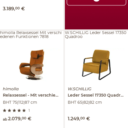
3.189
,
00
€
himolla Relaxsessel Mit verschi
W.SCHILLIG Leder Sessel 17350
edenen Funktionen 7818
Quadroo
himolla
W.SCHILLIG
Relaxsessel
Mit verschiedenen Funktionen
Leder Sessel
17350 Quadroo
7818
BHT 75|112|87 cm
BHT 65|82|82 cm
1
2.079
,
00
€
1.249
,
00
€
ab