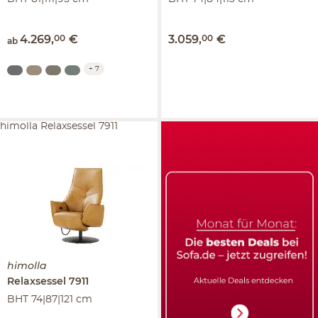
4.269
,
00
€
3.059
,
00
€
ab
+
7
himolla Relaxsessel 7911
himolla
Relaxsessel
7911
BHT 74|87|121 cm