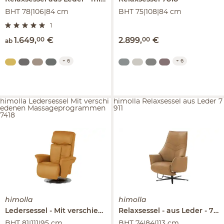
BHT 78|106|84 cm
BHT 75|108|84 cm
1
1.649
,
00
€
2.899
,
00
€
ab
+
6
+
6
himolla Ledersessel Mit verschi
himolla Relaxsessel aus Leder 7
edenen Massageprogrammen
911
7418
himolla
himolla
Ledersessel
Mit verschiedenen Massageprogrammen
Relaxsessel
aus Leder
7911
741
BHT 81|111|95 cm
BHT 74|84|113 cm