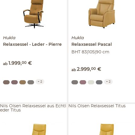
Hukla
Hukla
Relaxsessel
Leder
Pierre
Relaxsessel
Pascal
BHT 83|105|90 cm
1.999
,
00
€
ab
2.999
,
00
€
ab
+
2
+
2
Nils Olsen Relaxsessel aus Echtl
Nils Olsen Relaxsessel Titus
eder Titus