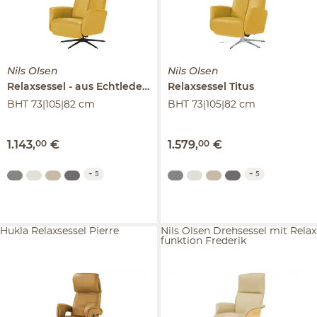
Nils Olsen
Nils Olsen
Relaxsessel
aus Echtleder
Titus
Relaxsessel
Titus
BHT 73|105|82 cm
BHT 73|105|82 cm
1.143
,
00
€
1.579
,
00
€
+
5
+
5
Hukla Relaxsessel Pierre
Nils Olsen Drehsessel mit Relax
funktion Frederik