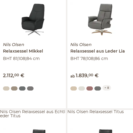
Nils Olsen
Nils Olsen
Relaxsessel
Mikkel
Relaxsessel aus Leder
Lia
BHT 81|108|84 cm
BHT 78|108|86 cm
2.112
,
00
€
1.839
,
00
€
ab
+
8
Nils Olsen Relaxsessel aus Echtl
Nils Olsen Relaxsessel Titus
eder Titus