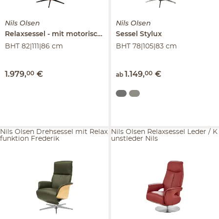
Nils Olsen
Nils Olsen
Relaxsessel
mit motorischer Relaxfunktion
Sessel
Stylux
Stylux
BHT 82|111|86 cm
BHT 78|105|83 cm
1.979
,
00
€
1.149
,
00
€
ab
Nils Olsen Drehsessel mit Relax
Nils Olsen Relaxsessel Leder / K
funktion Frederik
unstleder Nils