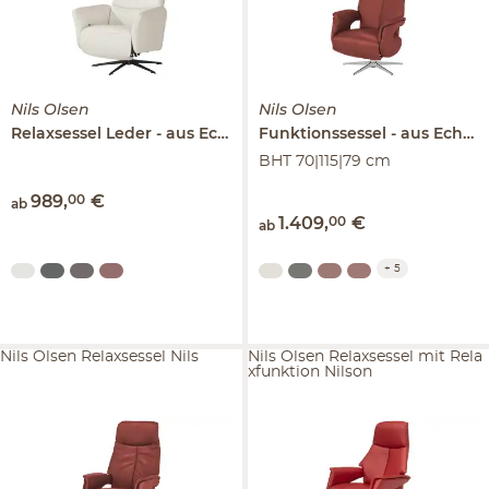
Nils Olsen
Nils Olsen
Relaxsessel Leder
aus Echtleder
Funktionssessel
Keno
aus Echtleder
BHT 70|115|79 cm
989
,
00
€
ab
1.409
,
00
€
ab
+
5
Nils Olsen Relaxsessel Nils
Nils Olsen Relaxsessel mit Rela
xfunktion Nilson