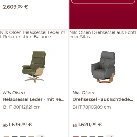
2.609
,
00
€
Nils Olsen Relaxsessel Leder mi
Nils Olsen Drehsessel aus Echtl
t Relaxfunktion Balance
eder Silas
Nils Olsen
Nils Olsen
Relaxsessel Leder
mit Relaxfunktion
Drehsessel
Balance
aus Echtleder
BHT 80|112|121 cm
BHT 78|105|89 cm
1.639
,
00
€
1.620
,
00
€
ab
ab