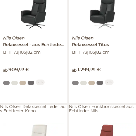
Nils Olsen
Nils Olsen
Relaxsessel
aus Echtleder
Titus
Relaxsessel
Titus
BHT 73|105|82 cm
BHT 73|105|82 cm
909
,
00
€
1.299
,
00
€
ab
ab
+
5
+
5
Nils Olsen Relaxsessel Leder au
Nils Olsen Funktionssessel aus
s Echtleder Keno
Echtleder Nils