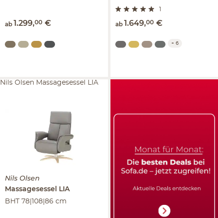
1
1.299
,
00
€
1.649
,
00
€
ab
ab
+
6
Nils Olsen Massagesessel LIA
Nils Olsen
Massagesessel
LIA
BHT 78|108|86 cm