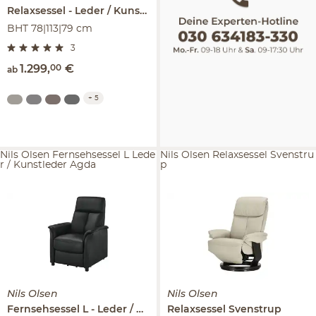
Relaxsessel
Leder / Kunstleder
Frederik
BHT 78|113|79 cm
3
1.299
,
00
€
ab
+
5
Nils Olsen Fernsehsessel L Lede
Nils Olsen Relaxsessel Svenstru
r / Kunstleder Agda
p
Nils Olsen
Nils Olsen
Fernsehsessel L
Leder / Kunstleder
Relaxsessel
Agda
Svenstrup