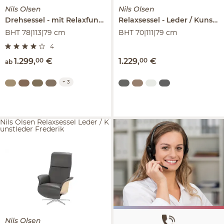
Nils Olsen
Nils Olsen
Drehsessel
mit Relaxfunktion
Relaxsessel
Frederik
Leder / Kunstleder
BHT 78|113|79 cm
BHT 70|111|79 cm
4
1.299
,
00
€
1.229
,
00
€
ab
+
3
Nils Olsen Relaxsessel Leder / K
unstleder Frederik
Nils Olsen