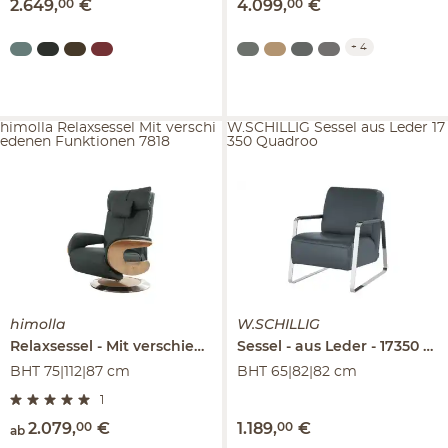
2.649
,
00
€
4.099
,
00
€
+
4
himolla Relaxsessel Mit verschi
W.SCHILLIG Sessel aus Leder 17
edenen Funktionen 7818
350 Quadroo
himolla
W.SCHILLIG
Relaxsessel
Mit verschiedenen Funktionen
Sessel
aus Leder
7818
17350 Quadroo
BHT 75|112|87 cm
BHT 65|82|82 cm
1
2.079
,
00
€
1.189
,
00
€
ab