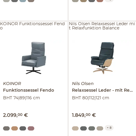
KOINOR Funktionssessel Fend
Nils Olsen Relaxsessel Leder mi
o
t Relaxfunktion Balance
KOINOR
Nils Olsen
Funktionssessel
Fendo
Relaxsessel Leder
mit Relaxfunktion
BHT 74|89|116 cm
BHT 80|112|121 cm
2.099
,
00
€
1.849
,
00
€
+
8