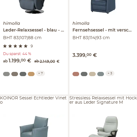
himolla
himolla
Leder-Relaxsessel
blau - Leder
Fernsehsessel
7628
mit verschiedenen Funktionen
BHT 83|107|88 cm
BHT 83|114|93 cm
9
Du sparst
44 %
3.399
,
00
€
1.199
,
00
€
ab
ab
2.149
,
00
€
+
7
+
3
KOINOR Sessel Echtleder Vinet
Stressless Relaxsessel mit Hock
o
er aus Leder Signature M