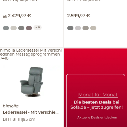
2.479
,
00
€
2.599
,
00
€
ab
+
6
himolla Ledersessel Mit verschi
edenen Massageprogrammen
7418
himolla
Ledersessel
Mit verschiedenen Massageprogrammen
741
BHT 81|111|95 cm