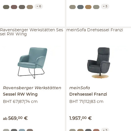
+
6
+
5
Ravensberger Werkstätten Ses
meinSofa Drehsessel Franzi
sel RW Wing
Ravensberger Werkstätten
meinSofa
Sessel
RW Wing
Drehsessel
Franzi
BHT 67|87|74 cm
BHT 71|112|83 cm
569
,
00
€
1.957
,
00
€
ab
+
3