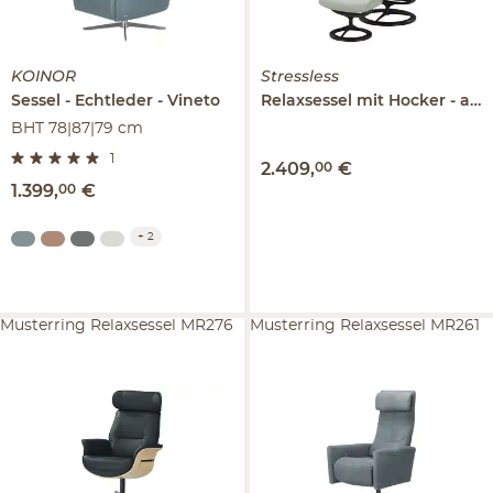
KOINOR
Stressless
Sessel
Echtleder
Vineto
Relaxsessel mit Hocker
aus Leder
BHT 78|87|79 cm
1
2.409
,
00
€
1.399
,
00
€
+
2
Musterring Relaxsessel MR276
Musterring Relaxsessel MR261