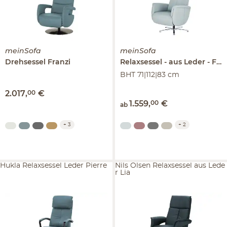
meinSofa
meinSofa
Drehsessel
Franzi
Relaxsessel
aus Leder
Franzi-L
BHT 71|112|83 cm
2.017
,
00
€
1.559
,
00
€
ab
+
3
+
2
Hukla Relaxsessel Leder Pierre
Nils Olsen Relaxsessel aus Lede
r Lia