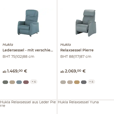
Hukla
Hukla
Ledersessel
mit verschiedenen Funktionen
Relaxsessel
Pierre
Tobias
BHT 75|102|88 cm
BHT 88|117|87 cm
1.469
,
00
€
2.069
,
00
€
ab
ab
+
4
+
4
Hukla Relaxsessel aus Leder Pie
Hukla Relaxsessel Yuna
rre