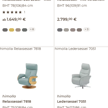
BHT 78|106|84 cm
BHT 96|109|91 cm
1
1.649
,
00
€
2.799
,
00
€
ab
+
6
+
3
himolla Relaxsessel 7818
himolla Ledersessel 7051
himolla
himolla
Relaxsessel
7818
Ledersessel
7051
BHT 75|108|84 cm
BHT 74|113|86 cm