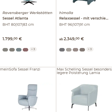
Ravensberger Werkstätten
himolla
Sessel
Atlanta
Relaxsessel
mit verschiedenen Funktionen
BHT 80|107|83 cm
BHT 96|107|91 cm
1.799
,
00
€
2.349
,
00
€
ab
+
3
+
3
meinSofa Sessel Franzi
Max Schelling Sessel besonders
legere Polsterung Lamia