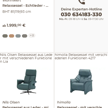
Wohnwert
Relaxsessel
Echtleder
Mira
BHT 81|119|93 cm
1.999
,
00
€
ab
+
2
Nils Olsen Relaxsessel aus Lede
himolla Relaxsessel mit verschi
r mit verschiedenen Funktione
edenen Funktionen 4217
n Lia
Nils Olsen
himolla
Relaxsessel aus Leder
mit verschiedenen Funktionen
Relaxsessel
mit verschiedenen Funktionen
Lia