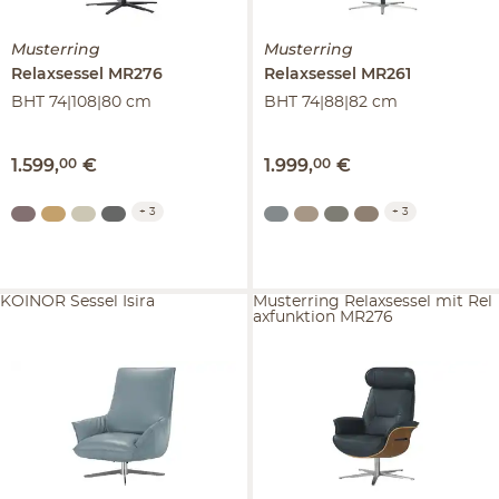
Musterring
Musterring
Relaxsessel
MR276
Relaxsessel
MR261
BHT 74|108|80 cm
BHT 74|88|82 cm
1.599
,
00
€
1.999
,
00
€
+
3
+
3
KOINOR Sessel Isira
Musterring Relaxsessel mit Rel
axfunktion MR276