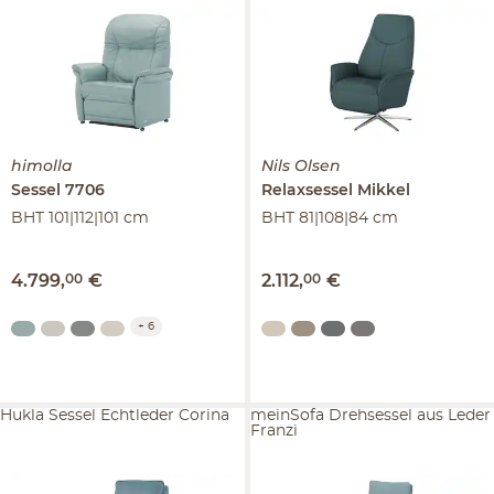
himolla
Nils Olsen
Sessel
7706
Relaxsessel
Mikkel
BHT 101|112|101 cm
BHT 81|108|84 cm
4.799
,
00
€
2.112
,
00
€
+
6
Hukla Sessel Echtleder Corina
meinSofa Drehsessel aus Leder
Franzi