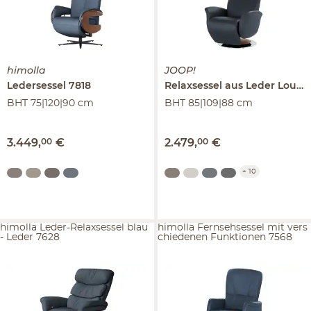
himolla
JOOP!
Ledersessel
7818
Relaxsessel aus Leder
Lounge 8140
BHT 75|120|90 cm
BHT 85|109|88 cm
3.449
,
00
€
2.479
,
00
€
+
10
himolla Leder-Relaxsessel blau
himolla Fernsehsessel mit vers
- Leder 7628
chiedenen Funktionen 7568