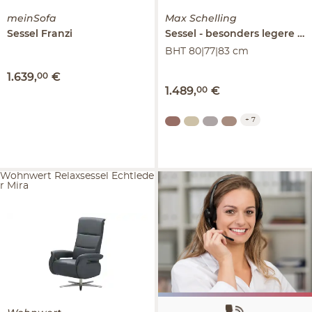
meinSofa
Max Schelling
Sessel
Franzi
Sessel
besonders legere Polsterung
BHT 80|77|83 cm
1.639
,
00
€
1.489
,
00
€
+
7
Wohnwert Relaxsessel Echtlede
r Mira