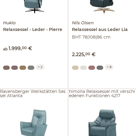
Hukla
Nils Olsen
Relaxsessel
Leder
Pierre
Relaxsessel aus Leder
Lia
BHT 78|108|86 cm
1.999
,
00
€
ab
2.225
,
00
€
+
2
+
8
Ravensberger Werkstätten Ses
himolla Relaxsessel mit verschi
sel Atlanta
edenen Funktionen 4217