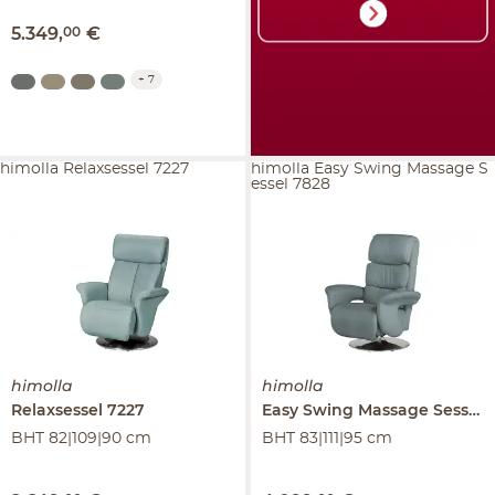
5.349
,
00
€
+
7
himolla Relaxsessel 7227
himolla Easy Swing Massage S
essel 7828
himolla
himolla
Relaxsessel
7227
Easy Swing Massage Sessel
BHT 82|109|90 cm
BHT 83|111|95 cm