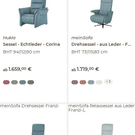
Hukla
meinSofa
Sessel
Echtleder
Corina
Drehsessel
aus Leder
Franzi
BHT 94|112|90 cm
BHT 73|115|83 cm
1.659
,
00
€
1.719
,
00
€
ab
ab
+
3
meinSofa Drehsessel Franzi
meinSofa Relaxsessel aus Leder
Franzi-L