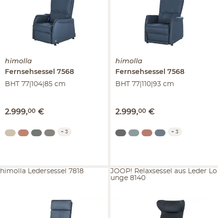
himolla
himolla
Fernsehsessel
7568
Fernsehsessel
7568
BHT 77|104|85 cm
BHT 77|110|93 cm
2.999
,
00
€
2.999
,
00
€
+
3
+
3
himolla Ledersessel 7818
JOOP! Relaxsessel aus Leder Lo
unge 8140