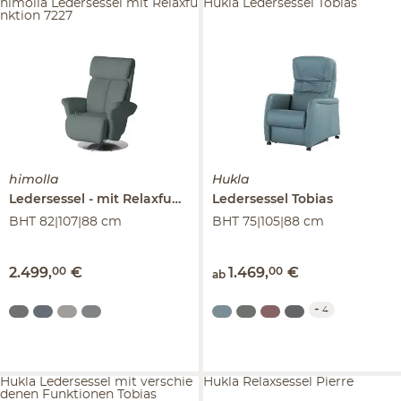
himolla Ledersessel mit Relaxfu
Hukla Ledersessel Tobias
nktion 7227
himolla
Hukla
Ledersessel
mit Relaxfunktion
Ledersessel
7227
Tobias
BHT 82|107|88 cm
BHT 75|105|88 cm
2.499
,
00
€
1.469
,
00
€
ab
+
4
Hukla Ledersessel mit verschie
Hukla Relaxsessel Pierre
denen Funktionen Tobias