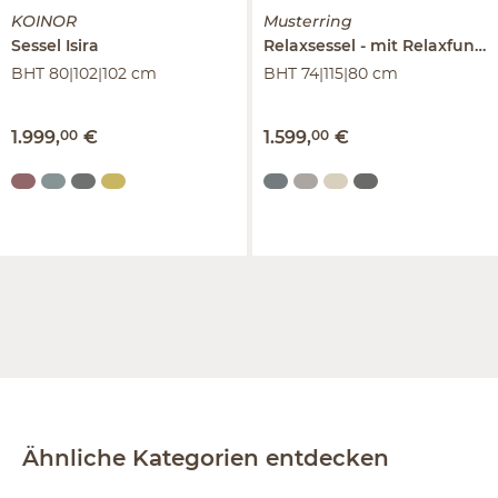
KOINOR
Musterring
Sessel
Isira
Relaxsessel
mit Relaxfunktion
BHT 80|102|102 cm
BHT 74|115|80 cm
1.999
,
00
€
1.599
,
00
€
Ähnliche Kategorien entdecken