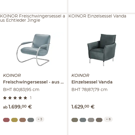
KOINOR Freischwingersessel a
KOINOR Einzelsessel Vanda
us Echtleder Jingle
KOINOR
KOINOR
Freischwingersessel
aus Echtleder
Einzelsessel
Jingle
Vanda
BHT 80|83|95 cm
BHT 78|87|79 cm
1
1.699
,
00
€
1.629
,
00
€
ab
+
3
+
6