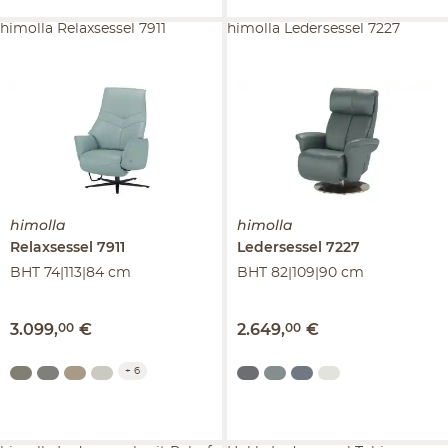
himolla Relaxsessel 7911
himolla Ledersessel 7227
himolla
himolla
Relaxsessel
7911
Ledersessel
7227
BHT 74|113|84 cm
BHT 82|109|90 cm
3.099
,
00
€
2.649
,
00
€
+
6