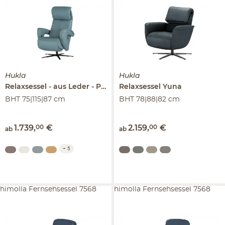
Hukla
Hukla
Relaxsessel
aus Leder
Pierre
Relaxsessel
Yuna
BHT 75|115|87 cm
BHT 78|88|82 cm
1.739
,
00
€
2.159
,
00
€
ab
ab
+
5
himolla Fernsehsessel 7568
himolla Fernsehsessel 7568