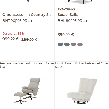
KONSIMO
Ohrensessel im Country-Stil
kariert - Stoff
Sessel
Salis
Newport
BHT 90|106|93 cm
BHL 80|105|93 cm
Du sparst
55 %
399
,
00
€
999
,
00
€
2.199
,
00
€
Fernsehsessel mit Hocker Babe
bobb Dreh-Schaukelsessel Che
tte
ssie