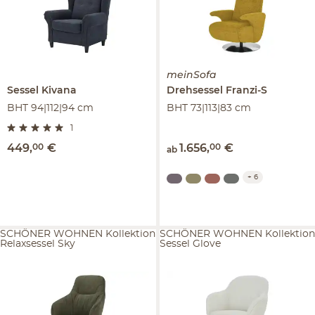
meinSofa
Sessel
Kivana
Drehsessel
Franzi-S
BHT 94|112|94 cm
BHT 73|113|83 cm
1
449
,
00
€
1.656
,
00
€
ab
+
6
SCHÖNER WOHNEN Kollektion
SCHÖNER WOHNEN Kollektion
Relaxsessel Sky
Sessel Glove