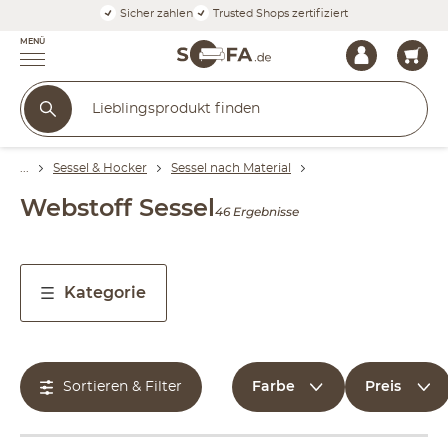
Sicher zahlen
Trusted Shops zertifiziert
MENÜ
Sessel & Hocker
Sessel nach Material
Webstoff Sessel
46 Ergebnisse
Kategorie
Farbe
Preis
Sortieren & Filter