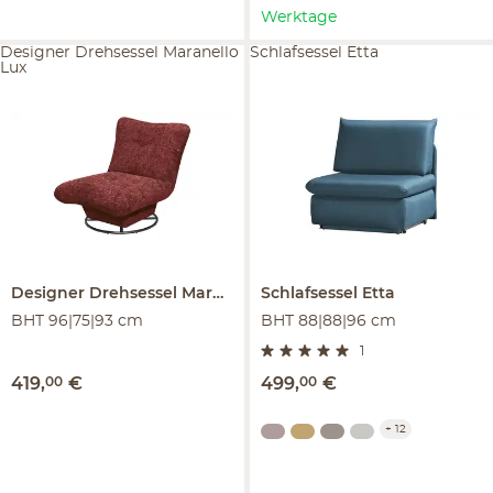
Werktage
Designer Drehsessel Maranello
Schlafsessel Etta
Lux
Designer Drehsessel
Maranello Lux
Schlafsessel
Etta
BHT 96|75|93 cm
BHT 88|88|96 cm
1
419
,
00
€
499
,
00
€
+
12