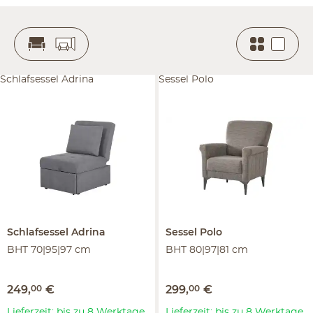
Schlafsessel Adrina
Sessel Polo
Schlafsessel
Adrina
Sessel
Polo
BHT 70|95|97 cm
BHT 80|97|81 cm
249
,
00
€
299
,
00
€
Lieferzeit: bis zu 8 Werktage
Lieferzeit: bis zu 8 Werktage