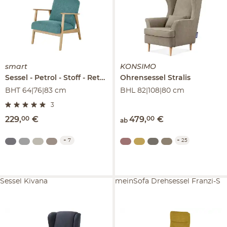
smart
KONSIMO
Sessel
Petrol - Stoff
Retro
Ohrensessel
Stralis
BHT 64|76|83 cm
BHL 82|108|80 cm
3
229
,
00
€
479
,
00
€
ab
+
7
+
25
Sessel Kivana
meinSofa Drehsessel Franzi-S