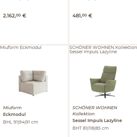
2.162
,
00
€
481
,
00
€
Miuform Eckmodul
SCHÖNER WOHNEN Kollektion
Sessel Impuls Lazyline
Miuform
SCHÖNER WOHNEN
Kollektion
Eckmodul
Sessel
Impuls Lazyline
BHL 91|94|91 cm
BHT 81|118|85 cm