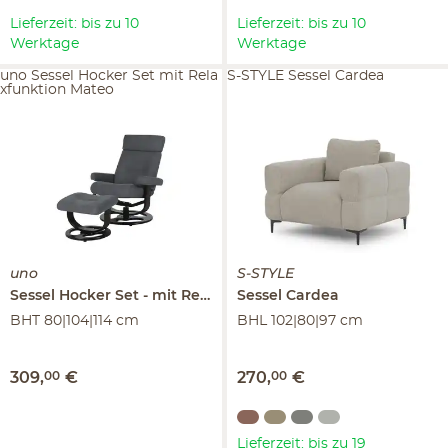
Lieferzeit: bis zu 10
Lieferzeit: bis zu 10
Werktage
Werktage
uno Sessel Hocker Set mit Rela
S-STYLE Sessel Cardea
xfunktion Mateo
uno
S-STYLE
Sessel Hocker Set
mit Relaxfunktion
Sessel
Cardea
Mateo
BHT 80|104|114 cm
BHL 102|80|97 cm
309
,
00
€
270
,
00
€
Lieferzeit: bis zu 19