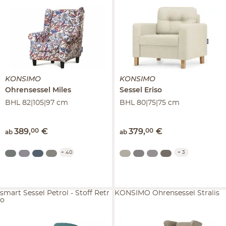
KONSIMO
KONSIMO
Ohrensessel
Miles
Sessel
Eriso
BHL 82|105|97 cm
BHL 80|75|75 cm
389
,
00
€
379
,
00
€
ab
ab
+
40
+
3
smart Sessel Petrol - Stoff Retr
KONSIMO Ohrensessel Stralis
o