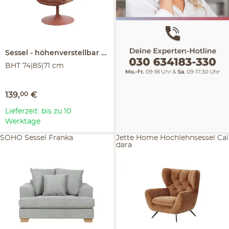
Sessel
höhenverstellbar
Gweline
BHT 74|85|71 cm
139
,
00
€
Lieferzeit: bis zu 10
Werktage
SOHO Sessel Franka
Jette Home Hochlehnsessel Cal
dara