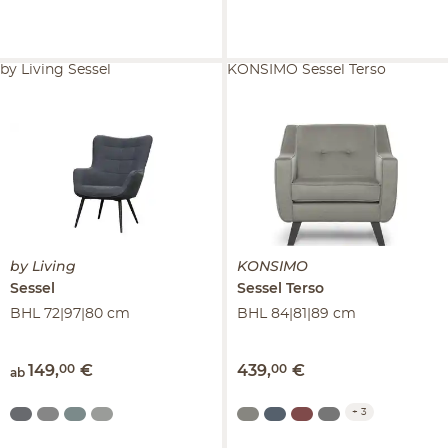
by Living Sessel
KONSIMO Sessel Terso
by Living
KONSIMO
Sessel
Sessel
Terso
BHL 72|97|80 cm
BHL 84|81|89 cm
149
,
00
€
439
,
00
€
ab
+
3