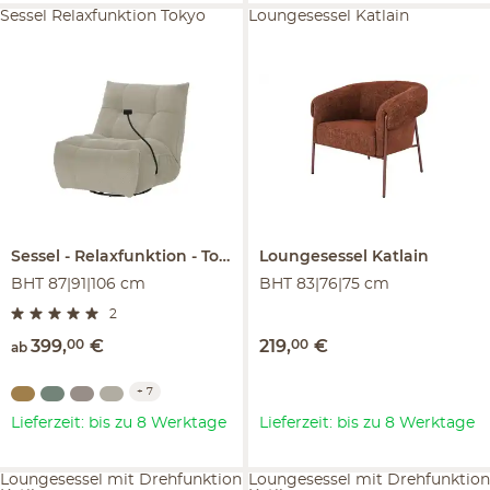
Sessel Relaxfunktion Tokyo
Loungesessel Katlain
Sessel
Relaxfunktion
Tokyo
Loungesessel
Katlain
BHT 87|91|106 cm
BHT 83|76|75 cm
2
399
,
00
€
219
,
00
€
ab
+
7
Lieferzeit: bis zu 8 Werktage
Lieferzeit: bis zu 8 Werktage
Loungesessel mit Drehfunktion
Loungesessel mit Drehfunktion