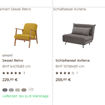
smart Sessel Retro
Schlafsessel Avilena
smart
Sessel
Retro
Schlafsessel
Avilena
BHT 64|76|83 cm
BHT 107|84|91 cm
3
1
229
,
00
€
259
,
00
€
+
7
Lieferzeit: bis zu 8 Werktage