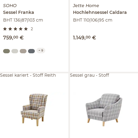
SOHO
Jette Home
Sessel
Franka
Hochlehnsessel
Caldara
BHT 136|87|103 cm
BHT 110|106|95 cm
2
759
,
00
€
1.149
,
00
€
+
9
Sessel kariert - Stoff Reith
Sessel grau - Stoff