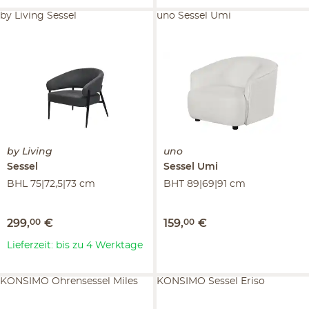
by Living Sessel
uno Sessel Umi
by Living
uno
Sessel
Sessel
Umi
BHL 75|72,5|73 cm
BHT 89|69|91 cm
299
,
00
€
159
,
00
€
Lieferzeit: bis zu 4 Werktage
KONSIMO Ohrensessel Miles
KONSIMO Sessel Eriso