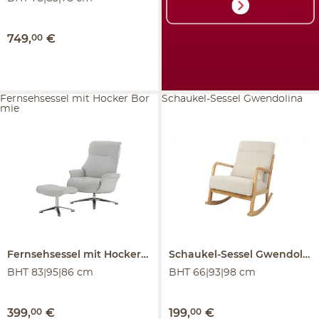
749
,
00
€
Fernsehsessel mit Hocker Bor
Schaukel-Sessel Gwendolina
mie
Fernsehsessel mit Hocker
Bormie
Schaukel-Sessel
Gwendolina
BHT 83|95|86 cm
BHT 66|93|98 cm
399
,
00
€
199
,
00
€