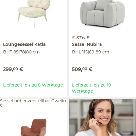
S-STYLE
Loungesessel
Katla
Sessel
Nubira
BHT 85|78|80 cm
BHL 115|69|89 cm
299
,
00
€
509
,
00
€
Lieferzeit: bis zu 8 Werktage
Lieferzeit: bis zu 19
Werktage
Sessel höhenverstellbar Gwelin
e