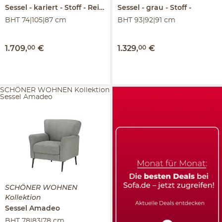
Sessel
kariert - Stoff
Reith
Sessel
grau - Stoff
BHT 74|105|87 cm
BHT 93|92|91 cm
1.709
,
00
€
1.329
,
00
€
SCHÖNER WOHNEN Kollektion
Sessel Amadeo
SCHÖNER WOHNEN
Kollektion
Sessel
Amadeo
BHT 78|83|78 cm