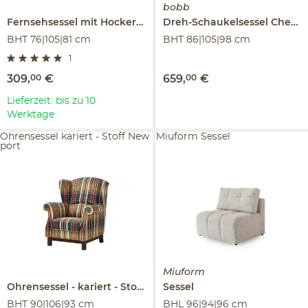
bobb
Fernsehsessel mit Hocker
Babette
Dreh-Schaukelsessel
Chessie
BHT 76|105|81 cm
BHT 86|105|98 cm
1
309
,
00
€
659
,
00
€
Lieferzeit: bis zu 10
Werktage
Ohrensessel kariert - Stoff New
Miuform Sessel
port
Miuform
Ohrensessel
kariert - Stoff
Newport
Sessel
BHT 90|106|93 cm
BHL 96|94|96 cm