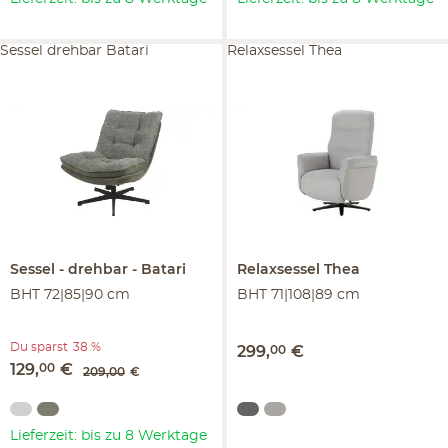
Sessel drehbar Batari
Relaxsessel Thea
Sessel
drehbar
Batari
Relaxsessel
Thea
BHT 72|85|90 cm
BHT 71|108|89 cm
Du sparst
38 %
299
,
00
€
129
,
00
€
209
,
00
€
Lieferzeit: bis zu 8 Werktage