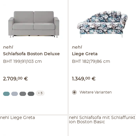
nehl
nehl
Schlafsofa
Boston Deluxe
Liege
Greta
BHT 199|91|103 cm
BHT 182|79|86 cm
2.709
,
00
€
1.349
,
00
€
Weitere Varianten
+
5
nehl Liege Greta
nehl Schlafsofa mit Schlaffunkt
ion Boston Basic