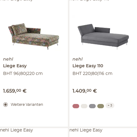
nehl
nehl
Liege
Easy
Liege
Easy 110
BHT 96|80|220 cm
BHT 220|80|116 cm
1.659
,
00
€
1.409
,
00
€
Weitere Varianten
+
3
nehl Liege Easy
nehl Liege Easy