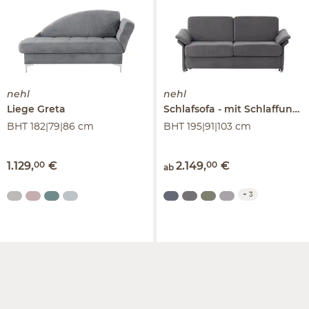
nehl
nehl
Liege
Greta
Schlafsofa
mit Schlaffunktion
BHT 182|79|86 cm
BHT 195|91|103 cm
1.129
,
00
€
2.149
,
00
€
ab
+
3