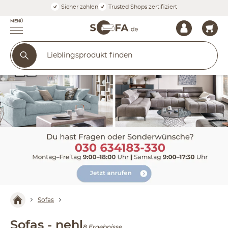
Sicher zahlen
Trusted Shops zertifiziert
MENÜ
Sofas
Sofas - nehl
8 Ergebnisse