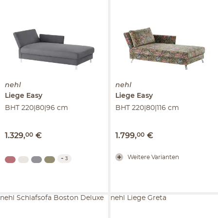
nehl
nehl
Liege
Easy
Liege
Easy
BHT 220|80|96 cm
BHT 220|80|116 cm
1.329
,
00
€
1.799
,
00
€
Weitere Varianten
+
3
nehl Schlafsofa Boston Deluxe
nehl Liege Greta