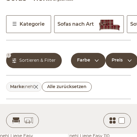
Kategorie
Sofas nach Art
So
1
Farbe
Preis
Sortieren & Filter
Marke
:
nehl
Alle zurücksetzen
nehl Liege Easy
nehl Liege Easy 110