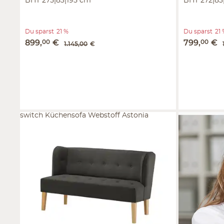
BHT 275|83|195 cm
BHT 272|83
Du sparst
21 %
Du sparst
21
899
,
00
€
799
,
00
€
1.145
,
00
€
switch Küchensofa Webstoff Astonia