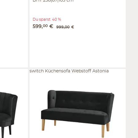
BHT 238|87|103 cm
Du sparst
40 %
599
,
00
€
999
,
00
€
switch Küchensofa Webstoff Astonia