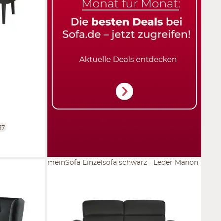
37
meinSofa Einzelsofa schwarz - Leder Manon