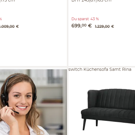
|173 cm
BHT 243|87|163 cm
 %
Du sparst
43 %
699
,
00
€
1.009
,
00
€
1.229
,
00
€
switch Küchensofa Samt Rina