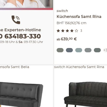
switch
Küchensofa Samt
Rina
BHT 156|92|76 cm
3
639
,
00
€
ab
+
ensofa Samt Bella
switch Küchensofa Samt Rina