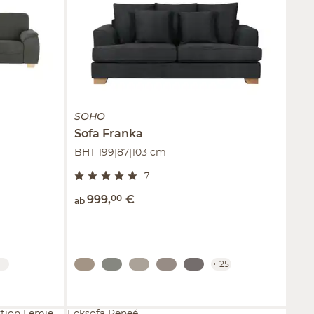
SOHO
Sofa
Franka
BHT 199|87|103 cm
7
999
,
00
€
ab
11
+
25