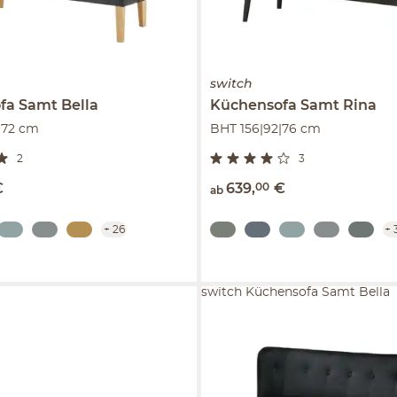
switch
fa Samt
Bella
Küchensofa Samt
Rina
|72 cm
BHT 156|92|76 cm
2
3
€
639
,
00
€
ab
+
26
+
switch Küchensofa Samt Bella