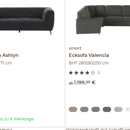
smart
a
Ashlyn
Ecksofa
Valencia
|71 cm
BHT 280|90|250 cm
2
1.199
,
00
€
ab
+
 bis zu 8 Werktage