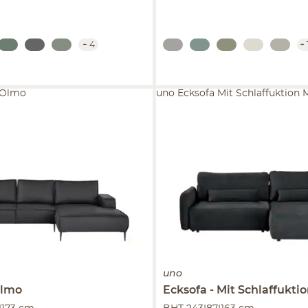
+
4
+
 Olmo
uno Ecksofa Mit Schlaffuktion 
uno
lmo
Ecksofa
Mit Schlaffukti