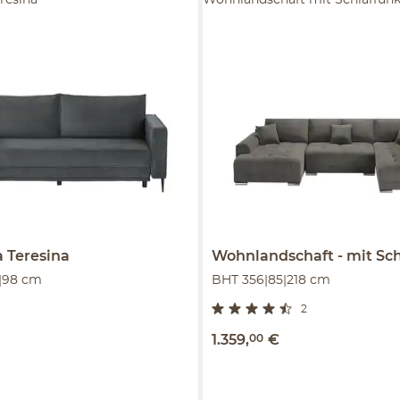
eresina
Wohnlandschaft mit Schlaffunk
a
Teresina
Wohnlandschaft
mit Schl
|98 cm
BHT 356|85|218 cm
2
1.359
,
00
€