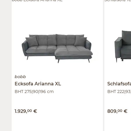
bobb Ecksofa Arianna XL
Schlafsofa T
bobb
Ecksofa
Arianna XL
Schlafsof
BHT 275|90|196 cm
BHT 222|93
1.929
,
00
€
809
,
00
€