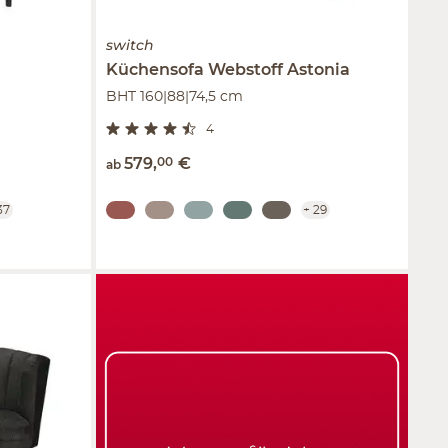
switch
Küchensofa Webstoff
Astonia
BHT 160|88|74,5 cm
4
579
,
00
€
ab
37
+
29