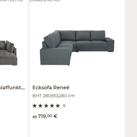
tion Lemie
Ecksofa Reneé
affunktion
Ecksofa
Lemie
Reneé
BHT 280|90|280 cm
8
719
,
00
€
ab