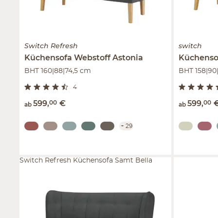
Switch Refresh
switch
Küchensofa Webstoff
Astonia
Küchenso
BHT 160|88|74,5 cm
BHT 158|90
4
599
,
00
€
599
,
00
ab
ab
+
29
Switch Refresh Küchensofa Samt Bella