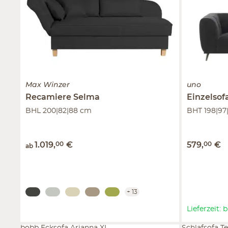
Max Winzer
uno
Recamiere
Selma
Einzelsof
BHL 200|82|88 cm
BHT 198|97
1.019
,
00
€
579
,
00
€
ab
+
13
Lieferzeit: