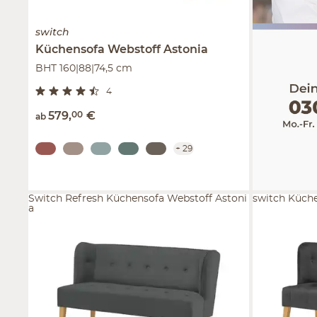
switch
Küchensofa Webstoff
Astonia
BHT 160|88|74,5 cm
4
579
,
00
€
ab
+
29
Switch Refresh Küchensofa Webstoff Astoni
switch Küch
a