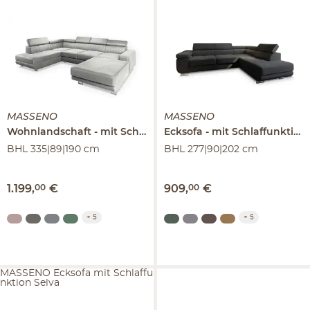
MASSENO
MASSENO
Wohnlandschaft
mit Schlaffunktion
Ecksofa
Siena
mit Schlaffunktion
BHL 335|89|190 cm
BHL 277|90|202 cm
1.199
,
00
€
909
,
00
€
+
5
+
5
MASSENO Ecksofa mit Schlaffu
nktion Selva