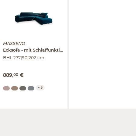
MASSENO
Ecksofa
mit Schlaffunktion
Selva
BHL 277|90|202 cm
889
,
00
€
+
6