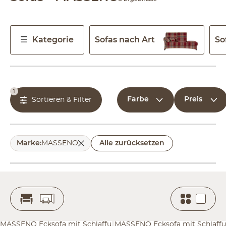
Kategorie
Sofas nach Art
So
1
Farbe
Preis
Sortieren & Filter
Marke
:
MASSENO
Alle zurücksetzen
MASSENO Ecksofa mit Schlaffu
MASSENO Ecksofa mit Schlaffu