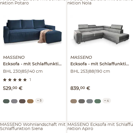
nktion Potaro
nktion Nola
MASSENO
MASSENO
Ecksofa
mit Schlaffunktion
Potaro
Ecksofa
mit Schlaffunktion
BHL 230|85|140 cm
BHL 253|88|190 cm
1
529
,
00
€
839
,
00
€
+
5
+
4
MASSENO Wohnlandschaft mit
MASSENO Ecksofa mit Schlaffu
Schlaffunktion Siena
nktion Apiro