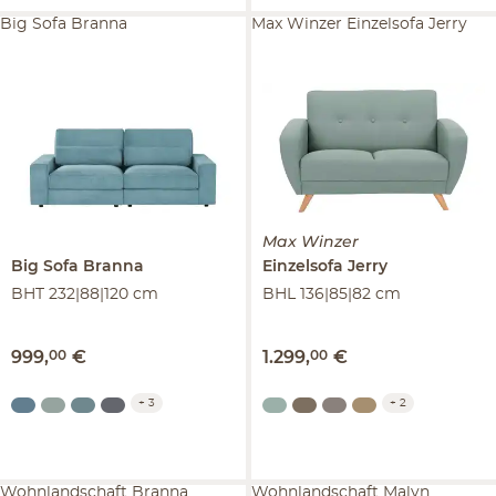
Big Sofa Branna
Max Winzer Einzelsofa Jerry
Max Winzer
Big Sofa
Branna
Einzelsofa
Jerry
BHT 232|88|120 cm
BHL 136|85|82 cm
999
,
00
€
1.299
,
00
€
+
3
+
2
Wohnlandschaft Branna
Wohnlandschaft Malyn