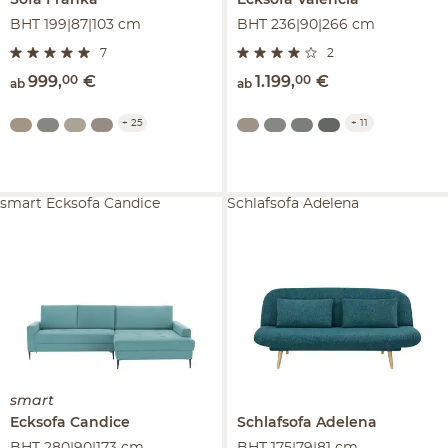
Sofa
Franka
Ecksofa
Valencia
BHT 199|87|103 cm
BHT 236|90|266 cm
7
2
999
,
00
€
1.199
,
00
€
ab
ab
+
25
+
11
smart Ecksofa Candice
Schlafsofa Adelena
smart
Ecksofa
Candice
Schlafsofa
Adelena