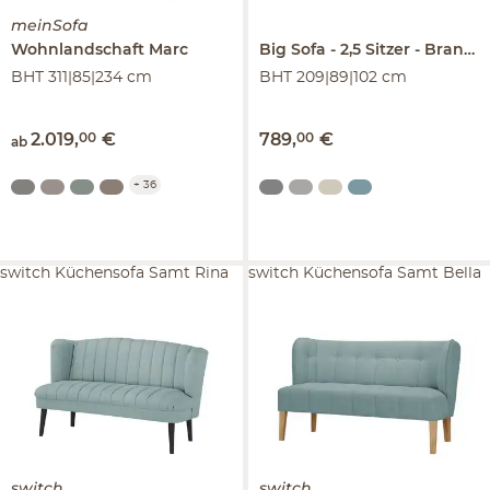
meinSofa
Wohnlandschaft
Marc
Big Sofa
2,5 Sitzer
Branna
BHT 311|85|234 cm
BHT 209|89|102 cm
2.019
,
00
€
789
,
00
€
ab
+
36
switch Küchensofa Samt Rina
switch Küchensofa Samt Bella
switch
switch