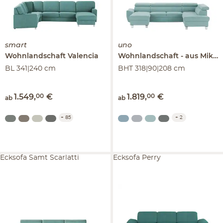
smart
uno
Wohnlandschaft
Valencia
Wohnlandschaft
aus Mikrofaser
BL 341|240 cm
BHT 318|90|208 cm
1.549
,
00
€
1.819
,
00
€
ab
ab
+
85
+
2
Ecksofa Samt Scarlatti
Ecksofa Perry