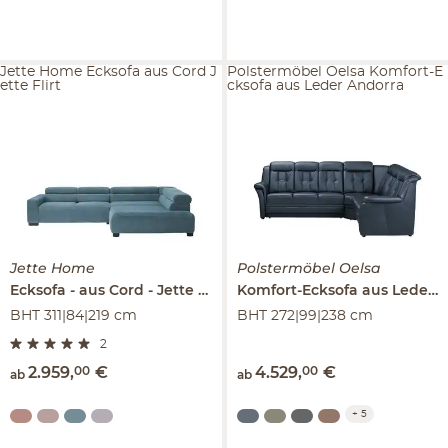
Jette Home Ecksofa aus Cord J
Polstermöbel Oelsa Komfort-E
ette Flirt
cksofa aus Leder Andorra
Jette Home
Polstermöbel Oelsa
Ecksofa
aus Cord
Jette Flirt
Komfort-Ecksofa aus Leder
A
BHT 311|84|219 cm
BHT 272|99|238 cm
2
2.959
,
00
€
4.529
,
00
€
ab
ab
+
5