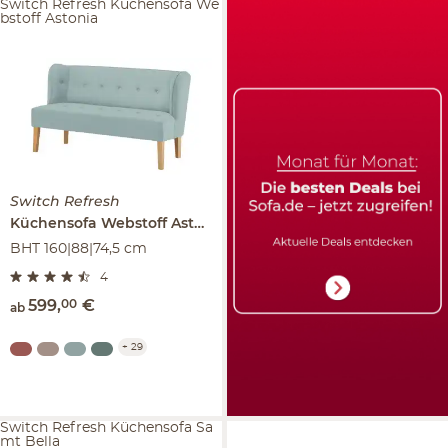
Switch Refresh Küchensofa We
bstoff Astonia
Switch Refresh
Küchensofa Webstoff
Astonia
BHT 160|88|74,5 cm
4
599
,
00
€
ab
+
29
Switch Refresh Küchensofa Sa
mt Bella