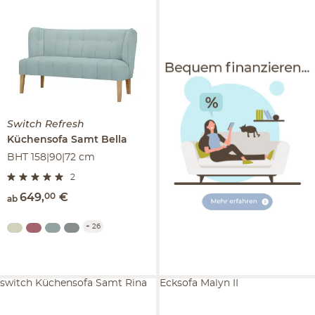
Switch Refresh
Küchensofa Samt
Bella
BHT 158|90|72 cm
2
649
,
00
€
ab
+
26
switch Küchensofa Samt Rina
Ecksofa Malyn II