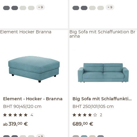
+
9
+
9
Element Hocker Branna
Big Sofa mit Schlaffunktion Br
anna
Element
Hocker
Branna
Big Sofa mit Schlaffunktion
BHT 90|45|120 cm
BHT 250|101|105 cm
4
2
319
,
00
€
689
,
00
€
ab
+
9