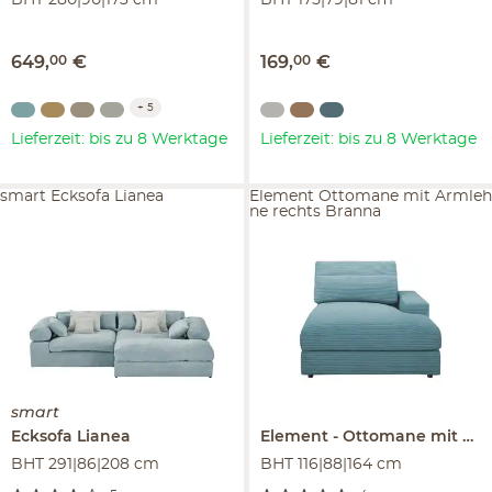
BHT 280|90|173 cm
BHT 175|79|81 cm
649
,
00
€
169
,
00
€
+
5
Lieferzeit: bis zu 8 Werktage
Lieferzeit: bis zu 8 Werktage
smart Ecksofa Lianea
Element Ottomane mit Armleh
ne rechts Branna
smart
Ecksofa
Lianea
Element
Ottomane mit Armlehne rechts
BHT 291|86|208 cm
BHT 116|88|164 cm