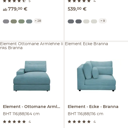
5
4
779
,
00
€
539
,
00
€
ab
+
28
+
9
Element Ottomane Armlehne li
Element Ecke Branna
nks Branna
Element
Ottomane Armlehne links
Element
Branna
Ecke
Branna
BHT 116|88|164 cm
BHT 116|88|116 cm
4
4