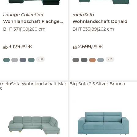
Lounge Collection
meinSofa
Wohnlandschaft Flachgewebe
Wohnlandschaft
Affair
Donald
BHT 371|100|260 cm
BHT 335|89|262 cm
3.179
,
00
€
2.699
,
00
€
ab
ab
+
11
+
3
meinSofa Wohnlandschaft Mar
Big Sofa 2,5 Sitzer Branna
c