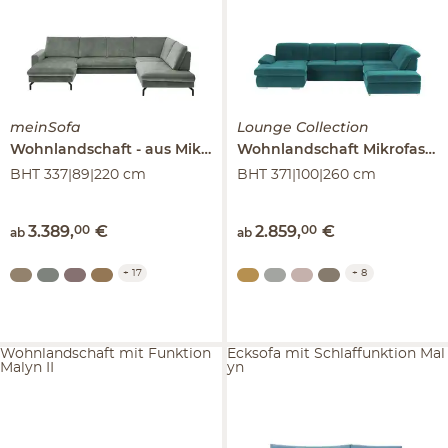
meinSofa
Lounge Collection
Wohnlandschaft
aus Mikrofaser
Grace
Wohnlandschaft Mikrofaser
BHT 337|89|220 cm
BHT 371|100|260 cm
3.389
,
00
€
2.859
,
00
€
ab
ab
+
17
+
8
Wohnlandschaft mit Funktion
Ecksofa mit Schlaffunktion Mal
Malyn II
yn