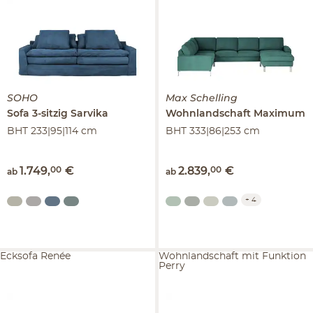
SOHO
Max Schelling
Sofa 3-sitzig
Sarvika
Wohnlandschaft
Maximum
BHT 233|95|114 cm
BHT 333|86|253 cm
1.749
,
00
€
2.839
,
00
€
ab
ab
+
4
Ecksofa Renée
Wohnlandschaft mit Funktion
Perry