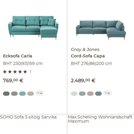
Gray & Jones
Ecksofa
Carla
Cord-Sofa
Capa
BHT 230|93|159 cm
BHT 276|86|200 cm
1
769
,
00
€
2.489
,
00
€
+
4
+
4
SOHO Sofa 3-sitzig Sarvika
Max Schelling Wohnlandschaft
Maximum