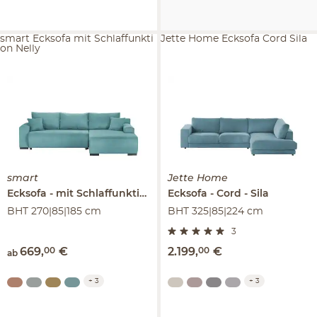
smart Ecksofa mit Schlaffunkti
Jette Home Ecksofa Cord Sila
on Nelly
smart
Jette Home
Ecksofa
mit Schlaffunktion
Nelly
Ecksofa
Cord
Sila
BHT 270|85|185 cm
BHT 325|85|224 cm
3
669
,
00
€
2.199
,
00
€
ab
+
3
+
3