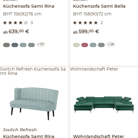
Küchensofa Samt
Rina
Küchensofa Samt
Bella
BHT 156|92|76 cm
BHT 158|90|72 cm
3
2
639
,
00
€
599
,
00
€
ab
ab
+
37
+
26
Switch Refresh Küchensofa Sa
Wohnlandschaft Peter
mt Rina
Switch Refresh
Küchensofa Samt
Rina
Wohnlandschaft
Peter