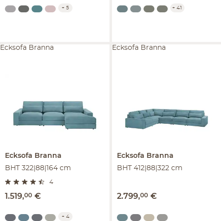
+
5
+
41
Ecksofa Branna
Ecksofa Branna
Ecksofa
Branna
Ecksofa
Branna
BHT 322|88|164 cm
BHT 412|88|322 cm
4
1.519
,
00
€
2.799
,
00
€
+
4