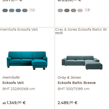
ab
+
4
+
5
meinSofa Ecksofa Veit
Gray & Jones Ecksofa Baltic Br
eeze
meinSofa
Gray & Jones
Ecksofa
Veit
Ecksofa
Baltic Breeze
BHT 232|90|168 cm
BHT 300|71|189 cm
1.349
,
00
€
2.489
,
00
€
ab