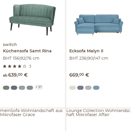
switch
Küchensofa Samt
Rina
Ecksofa
Malyn II
BHT 156|92|76 cm
BHT 236|90|147 cm
3
639
,
00
€
669
,
00
€
ab
+
37
meinSofa Wohnlandschaft aus
Lounge Collection Wohnlandsc
Mikrofaser Grace
haft Mikrofaser Affair