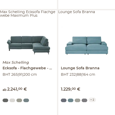
Max Schelling Ecksofa Flachge
Lounge Sofa Branna
webe Maximum Plus
Max Schelling
Ecksofa
Flachgewebe
Maximum Plus
Lounge Sofa
Branna
BHT 265|91|200 cm
BHT 232|88|164 cm
2.241
,
00
€
1.229
,
00
€
ab
+
2