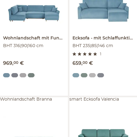
Wohnlandschaft mit Funktion
Malyn II
Ecksofa
mit Schlaffunktion
BHT 316|90|160 cm
BHT 235|85|146 cm
1
969
,
00
€
659
,
00
€
Wohnlandschaft Branna
smart Ecksofa Valencia