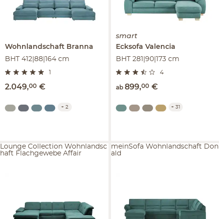
smart
Wohnlandschaft
Branna
Ecksofa
Valencia
BHT 412|88|164 cm
BHT 281|90|173 cm
1
4
2.049
,
00
€
899
,
00
€
ab
+
2
+
31
Lounge Collection Wohnlandsc
meinSofa Wohnlandschaft Don
haft Flachgewebe Affair
ald