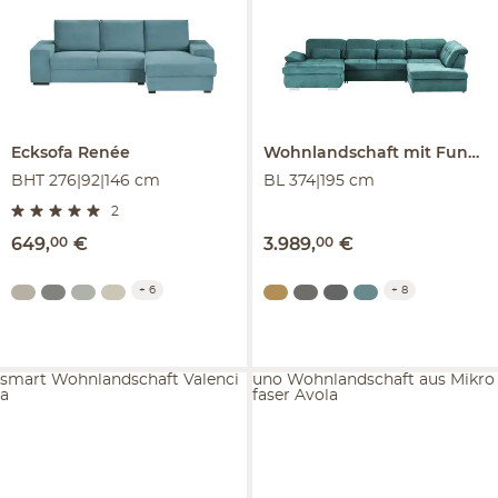
Ecksofa
Renée
Wohnlandschaft mit Funktion
BHT 276|92|146 cm
BL 374|195 cm
2
649
,
00
€
3.989
,
00
€
+
6
+
8
smart Wohnlandschaft Valenci
uno Wohnlandschaft aus Mikro
a
faser Avola