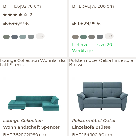
BHT 156|92|76 cm
BHL 346|76|208 cm
3
699
,
00
€
1.629
,
00
€
ab
ab
+
37
+
23
Lieferzeit: bis zu 20
Werktage
Lounge Collection Wohnlandsc
Polstermöbel Oelsa Einzelsofa
haft Spencer
Brüssel
Lounge Collection
Polstermöbel Oelsa
Wohnlandschaft
Spencer
Einzelsofa
Brüssel
BHT 382|102|260 cm
BHT 164|100|90 cm