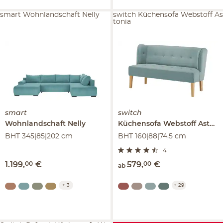
smart Wohnlandschaft Nelly
switch Küchensofa Webstoff As
tonia
smart
switch
Wohnlandschaft
Nelly
Küchensofa Webstoff
Astonia
BHT 345|85|202 cm
BHT 160|88|74,5 cm
4
1.199
,
00
€
579
,
00
€
ab
+
3
+
29