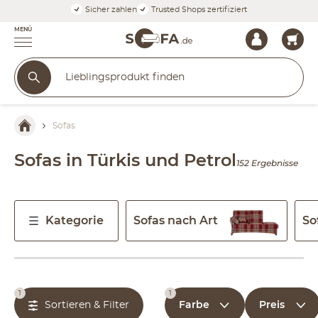
Sicher zahlen
Trusted Shops zertifiziert
MENÜ
Sofas
Sofas in Türkis und Petrol
152 Ergebnisse
Kategorie
Sofas nach Art
So
1
1
Farbe
Preis
Sortieren & Filter