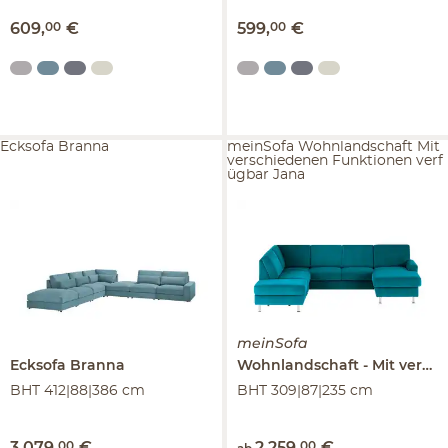
609
,
00
€
599
,
00
€
Ecksofa Branna
meinSofa Wohnlandschaft Mit
verschiedenen Funktionen verf
ügbar Jana
meinSofa
Ecksofa
Branna
Wohnlandschaft
Mit verschiedenen Funktionen verfügbar
BHT 412|88|386 cm
BHT 309|87|235 cm
3.079
,
00
€
2.259
,
00
€