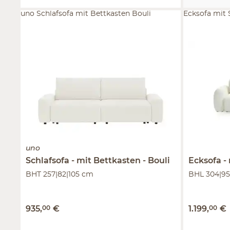
uno Schlafsofa mit Bettkasten Bouli
Ecksofa mit 
uno
Schlafsofa
mit Bettkasten
Bouli
Ecksofa
BHT 257|82|105 cm
BHL 304|95
935
,
00
€
1.199
,
00
€