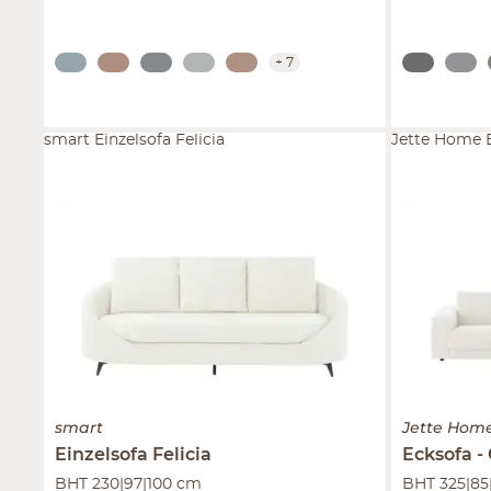
+
7
smart Einzelsofa Felicia
Jette Home E
smart
Jette Hom
Einzelsofa
Felicia
Ecksofa
BHT 230|97|100 cm
BHT 325|85