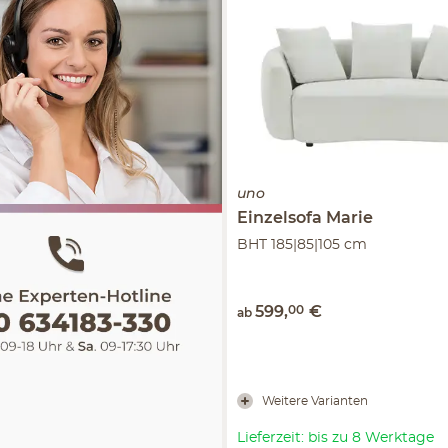
uno
Einzelsofa
Marie
BHT 185|85|105 cm
599
,
00
€
ab
Weitere Varianten
Lieferzeit: bis zu 8 Werktage