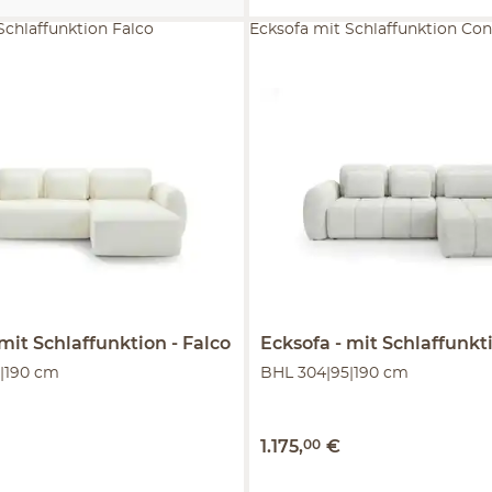
Schlaffunktion Falco
Ecksofa mit Schlaffunktion Cont
mit Schlaffunktion
Falco
Ecksofa
mit Schlaffunkt
|190 cm
BHL 304|95|190 cm
1.175
,
00
€