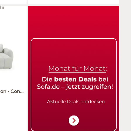
ii
ion
Contii