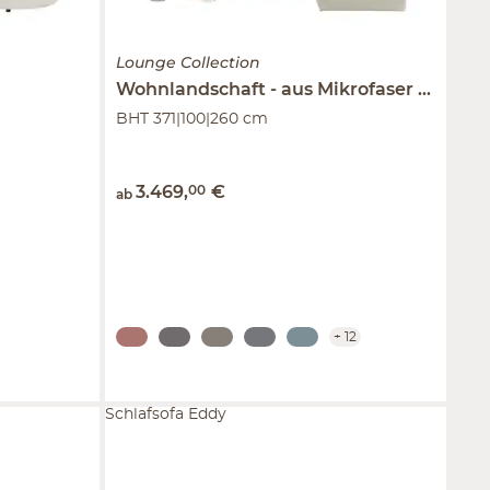
Lounge Collection
Wohnlandschaft
aus Mikrofaser
Affair
BHT 371|100|260 cm
3.469
,
00
€
ab
+
12
Schlafsofa Eddy