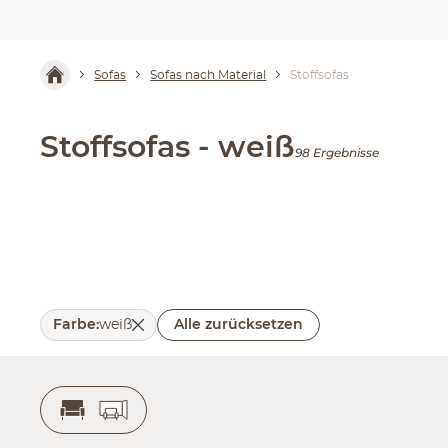
Sofas
Sofas nach Material
Stoffsofas
Stoffsofas - weiß
98 Ergebnisse
Farbe
:
weiß
Alle zurücksetzen