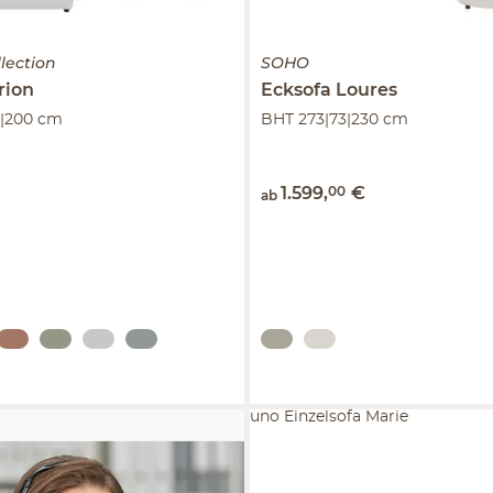
lection
SOHO
rion
Ecksofa
Loures
3|200 cm
BHT 273|73|230 cm
€
1.599
,
00
€
ab
uno Einzelsofa Marie