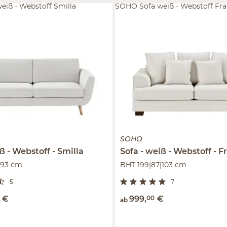
iß - Webstoff Smilla
SOHO Sofa weiß - Webstoff Fr
SOHO
ß - Webstoff
Smilla
Sofa
weiß - Webstoff
F
|93 cm
BHT 199|87|103 cm
5
7
€
999
,
00
€
ab