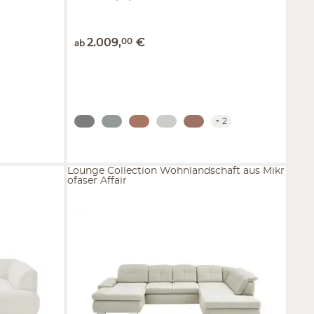
2.009
,
00
€
ab
+
2
Lounge Collection Wohnlandschaft aus Mikr
ofaser Affair