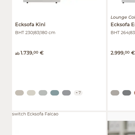
Lounge Col
Ecksofa
Kini
Ecksofa
E
BHT 230|83|180 cm
BHT 264|8
1.739
,
00
€
2.999
,
00
ab
+
7
switch Ecksofa Falcao