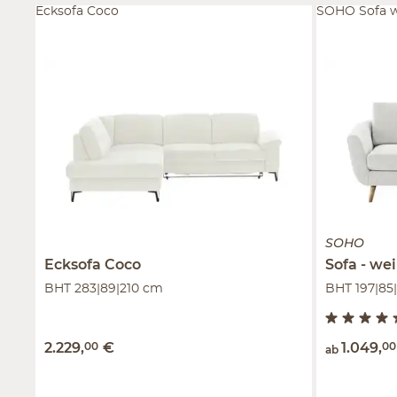
Ecksofa Coco
SOHO Sofa we
SOHO
Ecksofa
Coco
Sofa
wei
BHT 283|89|210 cm
BHT 197|85
2.229
,
00
€
1.049
,
00
ab