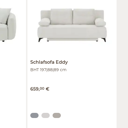
Schlafsofa
Eddy
BHT 197|88|89 cm
659
,
00
€