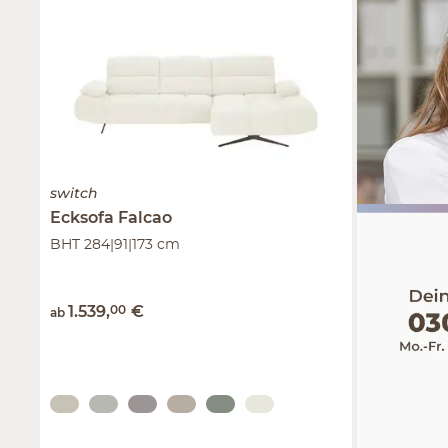
switch
Ecksofa
Falcao
BHT 284|91|173 cm
1.539
,
00
€
ab