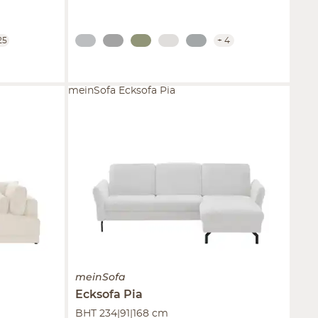
25
+
4
meinSofa Ecksofa Pia
meinSofa
Ecksofa
Pia
BHT 234|91|168 cm