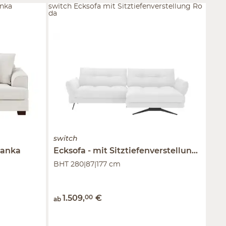
anka
switch Ecksofa mit Sitztiefenverstellung Ro
da
switch
ranka
Ecksofa
mit Sitztiefenverstellung
Roda
BHT 280|87|177 cm
1.509
,
00
€
ab