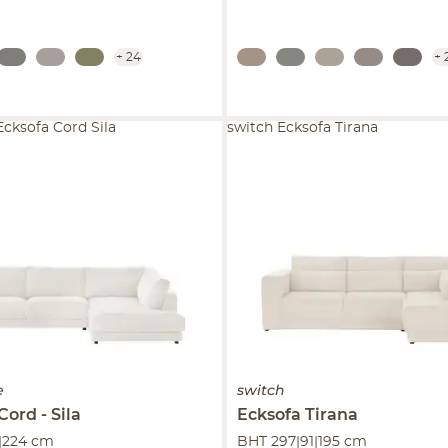
+
24
+
cksofa Cord Sila
switch Ecksofa Tirana
e
switch
Cord
Sila
Ecksofa
Tirana
|224 cm
BHT 297|91|195 cm