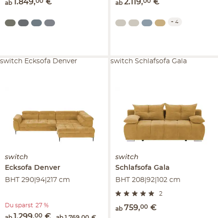
1.849
,
00
€
2.119
,
00
€
ab
ab
+
4
switch Ecksofa Denver
switch Schlafsofa Gala
switch
switch
Ecksofa
Denver
Schlafsofa
Gala
BHT 290|94|217 cm
BHT 208|92|102 cm
2
Du sparst
27 %
759
,
00
€
ab
1.299
,
00
€
ab
ab
1.769
,
00
€