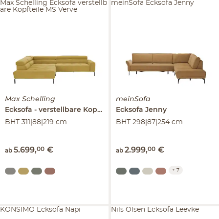
Max Schelling Ecksofa verstellb
meinSofa Ecksofa Jenny
are Kopfteile MS Verve
Max Schelling
meinSofa
Ecksofa
verstellbare Kopfteile
Ecksofa
MS Verve
Jenny
BHT 311|88|219 cm
BHT 298|87|254 cm
5.699
,
00
€
2.999
,
00
€
ab
ab
+
7
KONSIMO Ecksofa Napi
Nils Olsen Ecksofa Leevke