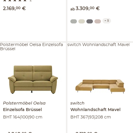
2.169
,
00
€
3.309
,
00
€
ab
+
5
Polstermöbel Oelsa Einzelsofa
switch Wohnlandschaft Mavel
Brüssel
Polstermöbel Oelsa
switch
Einzelsofa
Brüssel
Wohnlandschaft
Mavel
BHT 164|100|90 cm
BHT 367|93|208 cm