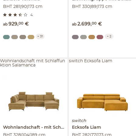
BHT 281|90|173 cm
BHT 330|89|173 cm
4
929
,
00
€
2.699
,
00
€
ab
ab
+
31
+
2
Wohnlandschaft mit Schlaffun
switch Ecksofa Liam
ktion Salamanca
switch
Wohnlandschaft
mit Schlaffunktion
Ecksofa
Salamanca
Liam
BHT 328|104|189 cm
BHT 282|77|173 cm