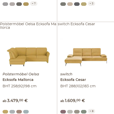
+
7
+
3
Polstermöbel Oelsa Ecksofa Ma
switch Ecksofa Cesar
llorca
Polstermöbel Oelsa
switch
Ecksofa
Mallorca
Ecksofa
Cesar
BHT 258|92|198 cm
BHT 288|102|183 cm
3.479
,
00
€
1.609
,
00
€
ab
ab
+
8