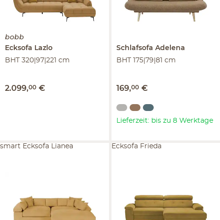
bobb
Ecksofa
Lazlo
Schlafsofa
Adelena
BHT 320|97|221 cm
BHT 175|79|81 cm
2.099
,
00
€
169
,
00
€
Lieferzeit: bis zu 8 Werktage
smart Ecksofa Lianea
Ecksofa Frieda