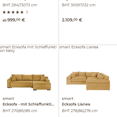
BHT 294|73|173 cm
BHT 301|97|132 cm
3
999
,
00
€
2.109
,
00
€
ab
smart Ecksofa mit Schlaffunkti
smart Ecksofa Lianea
on Nelly
smart
smart
Ecksofa
mit Schlaffunktion
Nelly
Ecksofa
Lianea
BHT 270|85|185 cm
BHT 278|86|278 cm