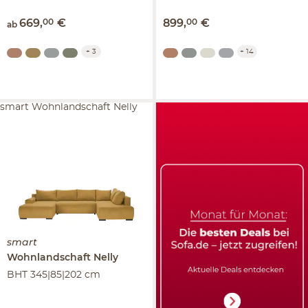
669
,
00
€
899
,
00
€
ab
+
3
+
14
smart Wohnlandschaft Nelly
smart
Wohnlandschaft
Nelly
BHT 345|85|202 cm