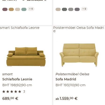
+
6
+
9
smart Schlafsofa Leonie
Polstermöbel Oelsa Sofa Madri
d
smart
Polstermöbel Oelsa
Schlafsofa
Leonie
Sofa
Madrid
BHT 198|92|90 cm
BHT 193|110|90 cm
3
689
,
00
€
1.559
,
00
€
ab