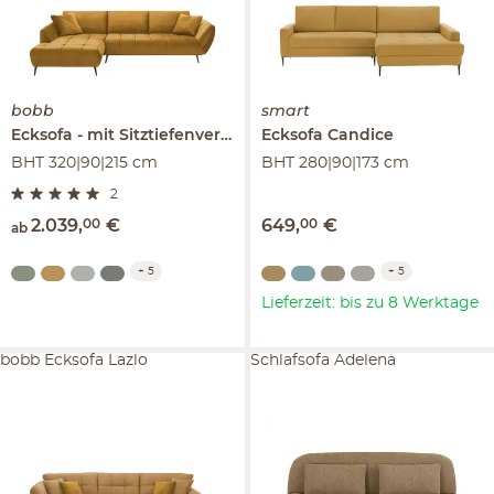
bobb
smart
Ecksofa
mit Sitztiefenverstellung
Ecksofa
Carly
Candice
BHT 320|90|215 cm
BHT 280|90|173 cm
2
2.039
,
00
€
649
,
00
€
ab
+
5
+
5
Lieferzeit: bis zu 8 Werktage
bobb Ecksofa Lazlo
Schlafsofa Adelena