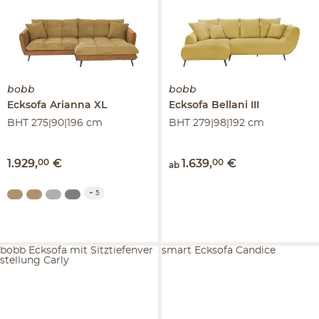
bobb
bobb
Ecksofa
Arianna XL
Ecksofa
Bellani III
BHT 275|90|196 cm
BHT 279|98|192 cm
1.929
,
00
€
1.639
,
00
€
ab
+
5
bobb Ecksofa mit Sitztiefenver
smart Ecksofa Candice
stellung Carly