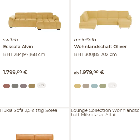
switch
meinSofa
Ecksofa
Alvin
Wohnlandschaft
Oliver
BHT 284|97|168 cm
BHT 300|85|202 cm
1.799
,
00
€
1.979
,
00
€
ab
+
12
+
3
Hukla Sofa 2,5-sitzig Solea
Lounge Collection Wohnlandsc
haft Mikrofaser Affair