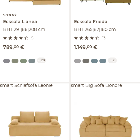
smart
Ecksofa
Lianea
Ecksofa
Frieda
BHT 291|86|208 cm
BHT 265|87|180 cm
5
13
789
,
00
€
1.149
,
00
€
+
28
+
2
smart Schlafsofa Leonie
smart Big Sofa Lionore