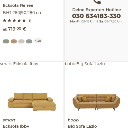
Ecksofa
Reneé
BHT 280|90|280 cm
8
719
,
00
€
ab
+
28
smart Ecksofa Ibby
bobb Big Sofa Lazlo
smart
bobb
Ecksofa
Ibby
Big Sofa
Lazlo