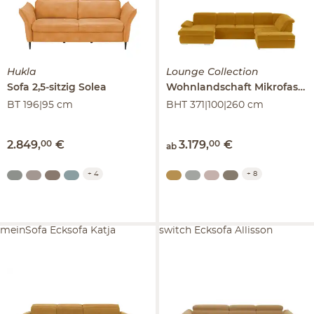
Hukla
Lounge Collection
Sofa 2,5-sitzig
Solea
Wohnlandschaft Mikrofaser
BT 196|95 cm
BHT 371|100|260 cm
2.849
,
00
€
3.179
,
00
€
ab
+
4
+
8
meinSofa Ecksofa Katja
switch Ecksofa Allisson