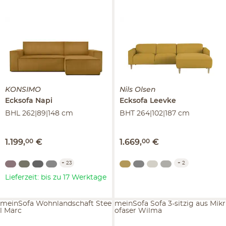
KONSIMO
Nils Olsen
Ecksofa
Napi
Ecksofa
Leevke
BHL 262|89|148 cm
BHT 264|102|187 cm
1.199
,
00
€
1.669
,
00
€
+
23
+
2
Lieferzeit: bis zu 17 Werktage
meinSofa Wohnlandschaft Stee
meinSofa Sofa 3-sitzig aus Mikr
l Marc
ofaser Wilma