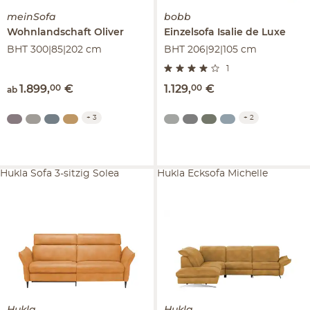
meinSofa
bobb
Wohnlandschaft
Oliver
Einzelsofa
Isalie de Luxe
BHT 300|85|202 cm
BHT 206|92|105 cm
1
1.899
,
00
€
1.129
,
00
€
ab
+
3
+
2
Hukla Sofa 3-sitzig Solea
Hukla Ecksofa Michelle
Hukla
Hukla