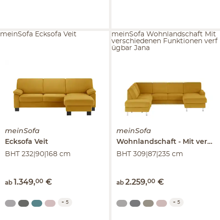
meinSofa Ecksofa Veit
meinSofa Wohnlandschaft Mit
verschiedenen Funktionen verf
ügbar Jana
meinSofa
meinSofa
Ecksofa
Veit
Wohnlandschaft
Mit verschiedenen Funktionen verfügbar
BHT 232|90|168 cm
BHT 309|87|235 cm
1.349
,
00
€
2.259
,
00
€
ab
ab
+
5
+
5