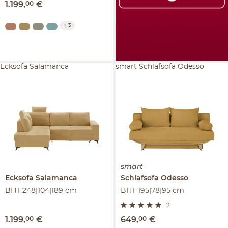
1.199
,
00
€
+
3
Ecksofa Salamanca
smart Schlafsofa Odesso
smart
Ecksofa
Salamanca
Schlafsofa
Odesso
BHT 248|104|189 cm
BHT 195|78|95 cm
2
1.199
,
00
€
649
,
00
€