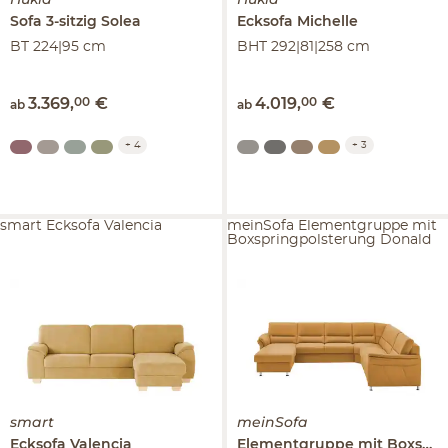
Sofa 3-sitzig
Solea
Ecksofa
Michelle
BT 224|95 cm
BHT 292|81|258 cm
3.369
,
00
€
4.019
,
00
€
ab
ab
+
4
+
3
smart Ecksofa Valencia
meinSofa Elementgruppe mit
Boxspringpolsterung Donald
smart
meinSofa
Ecksofa
Valencia
Elementgruppe mit Boxspringpolsterung