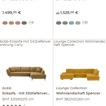
1.499
,
00
€
1.529
,
00
€
ab
+
6
+
20
bobb Ecksofa mit Sitztiefenver
Lounge Collection Wohnlandsc
stellung Carly
haft Spencer
bobb
Lounge Collection
Ecksofa
mit Sitztiefenverstellung
Wohnlandschaft
Carly
Spencer
BHT 320|90|215 cm
BHT 382|102|260 cm
2