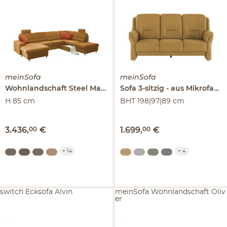
meinSofa
meinSofa
Wohnlandschaft Steel
Marc
Sofa 3-sitzig
aus Mikrofaser
H 85 cm
BHT 198|97|89 cm
3.436
,
00
€
1.699
,
00
€
+
14
+
4
switch Ecksofa Alvin
meinSofa Wohnlandschaft Oliv
er