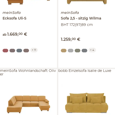
meinSofa
meinSofa
Ecksofa
Uli-S
Sofa 2,5 - sitzig
Wilma
BHT 172|97|89 cm
1.669
,
00
€
ab
1.259
,
00
€
+
11
+
4
meinSofa Wohnlandschaft Oliv
bobb Einzelsofa Isalie de Luxe
er