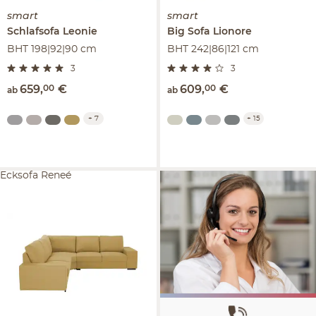
smart
smart
Schlafsofa
Leonie
Big Sofa
Lionore
BHT 198|92|90 cm
BHT 242|86|121 cm
3
3
659
,
00
€
609
,
00
€
ab
ab
+
7
+
15
Ecksofa Reneé