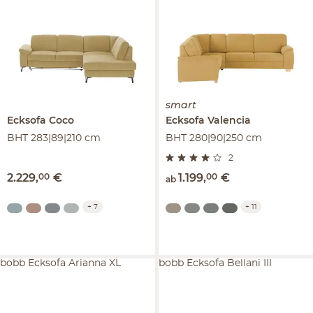
smart
Ecksofa
Coco
Ecksofa
Valencia
BHT 283|89|210 cm
BHT 280|90|250 cm
2
2.229
,
00
€
1.199
,
00
€
ab
+
7
+
11
bobb Ecksofa Arianna XL
bobb Ecksofa Bellani III