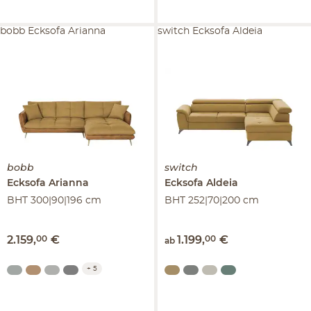
bobb Ecksofa Arianna
switch Ecksofa Aldeia
bobb
switch
Ecksofa
Arianna
Ecksofa
Aldeia
BHT 300|90|196 cm
BHT 252|70|200 cm
2.159
,
00
€
1.199
,
00
€
ab
+
5