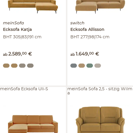
meinSofa
switch
Ecksofa
Katja
Ecksofa
Allisson
BHT 305|83|191 cm
BHT 277|98|174 cm
2.589
,
00
€
1.649
,
00
€
ab
ab
meinSofa Ecksofa Uli-S
meinSofa Sofa 2,5 - sitzig Wilm
a