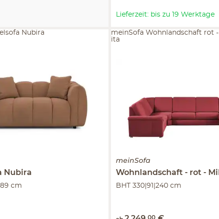
Lieferzeit: bis zu 19 Werktage
elsofa Nubira
meinSofa Wohnlandschaft rot -
ita
meinSofa
a
Nubira
Wohnlandschaft
rot - M
|89 cm
BHT 330|91|240 cm
2.249
,
00
€