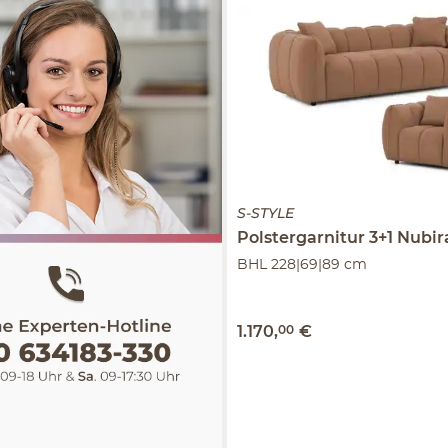
S-STYLE
Polstergarnitur 3+1
Nubir
BHL 228|69|89 cm
1.170
,
00
€