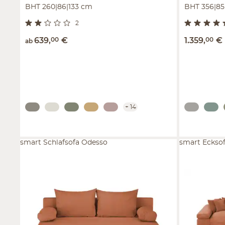
BHT 260|86|133 cm
BHT 356|85
2
639
,
00
€
1.359
,
00
€
ab
+
14
smart Schlafsofa Odesso
smart Ecksof