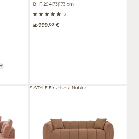
BHT 294|73|173 cm
3
999
,
00
€
ab
28
S-STYLE Einzelsofa Nubira