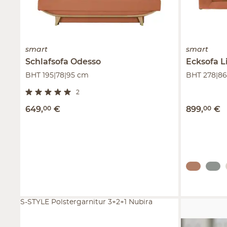
smart
smart
Schlafsofa
Odesso
Ecksofa
L
BHT 195|78|95 cm
BHT 278|86
2
649
,
00
€
899
,
00
€
S-STYLE Polstergarnitur 3+2+1 Nubira