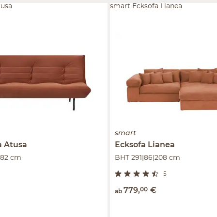
tusa
smart Ecksofa Lianea
smart
a
Atusa
Ecksofa
Lianea
|82 cm
BHT 291|86|208 cm
5
779
,
00
€
ab