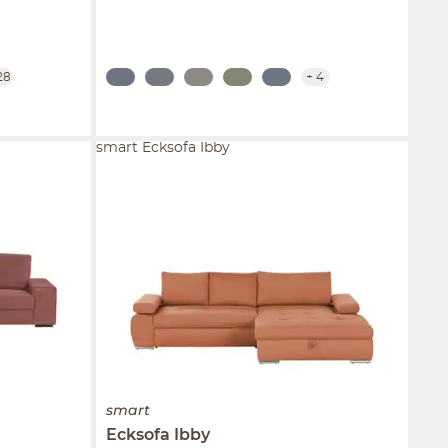
28
+
4
smart Ecksofa Ibby
smart
Ecksofa
Ibby