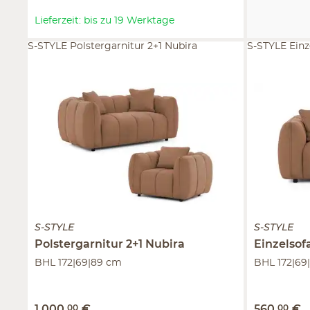
Lieferzeit: bis zu 19 Werktage
S-STYLE Polstergarnitur 2+1 Nubira
S-STYLE Einz
S-STYLE
S-STYLE
Polstergarnitur 2+1
Nubira
Einzelsof
BHL 172|69|89 cm
BHL 172|69
1.000
,
00
€
560
,
00
€