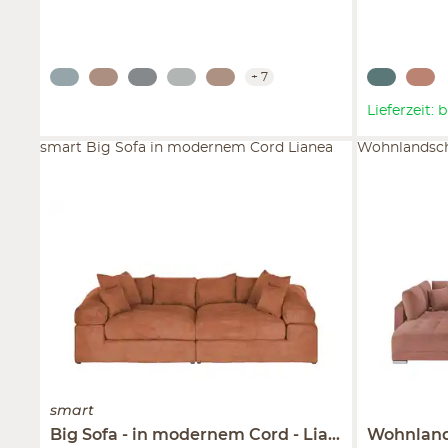
+
7
Lieferzeit:
smart Big Sofa in modernem Cord Lianea
Wohnlandsch
smart
Big Sofa
in modernem Cord
Lianea
Wohnland