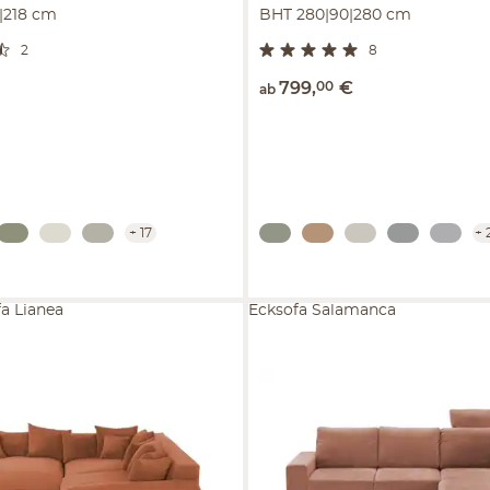
|218 cm
BHT 280|90|280 cm
2
8
799
,
00
€
ab
+
17
+
a Lianea
Ecksofa Salamanca