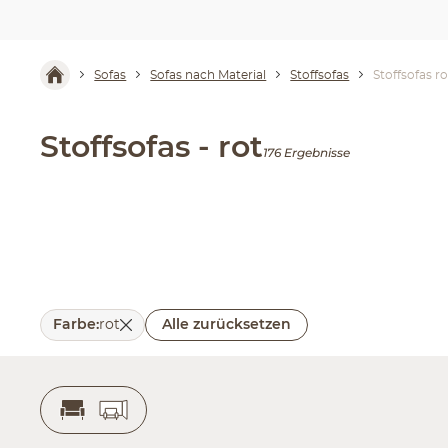
Sofas
Sofas nach Material
Stoffsofas
Stoffsofas ro
Stoffsofas - rot
176 Ergebnisse
Farbe
:
rot
Alle zurücksetzen