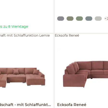
+
 bis zu 8 Werktage
aft mit Schlaffunktion Lemie
Ecksofa Reneé
schaft
mit Schlaffunktion
Ecksofa
Lemie
Reneé