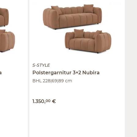
S-STYLE
a
Polstergarnitur 3+2
Nubira
BHL 228|69|89 cm
1.350
,
00
€