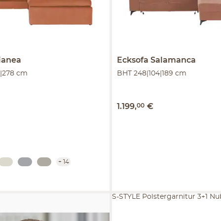
ianea
Ecksofa
Salamanca
|278 cm
BHT 248|104|189 cm
1.199
,
00
€
+
14
S-STYLE Polstergarnitur 3+1 Nu