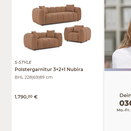
S-STYLE
Polstergarnitur 3+2+1
Nubira
BHL 228|69|89 cm
1.790
,
00
€