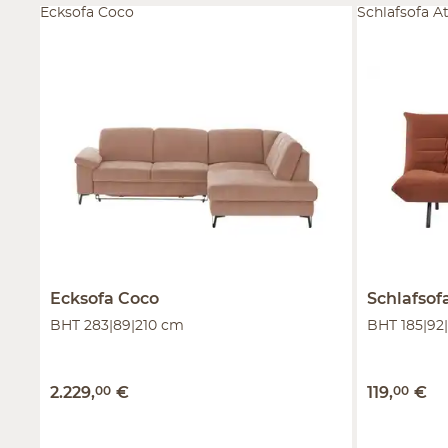
Ecksofa Coco
Schlafsofa A
Ecksofa
Coco
Schlafsof
BHT 283|89|210 cm
BHT 185|92
2.229
,
00
€
119
,
00
€