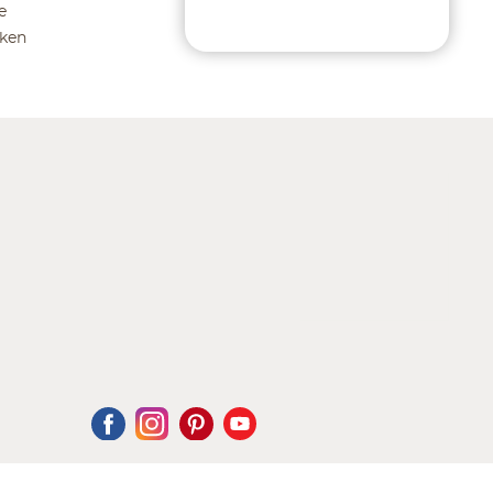
e
ken