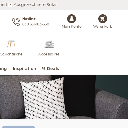
iert
Ausgezeichnete Sofas
Hotline
030 634183-330
Mein Konto
Warenkorb
Couchtische
Accessoires
ung
Inspiration
% Deals