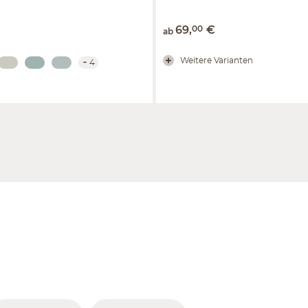
69
,
00
€
ab
Weitere Varianten
+
4