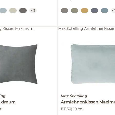
+
3
+
ng Kissen Maximum
Max Schelling Armlehnenkiss
ing
Max Schelling
aximum
Armlehnenkissen
Maxim
cm
BT 50|40 cm