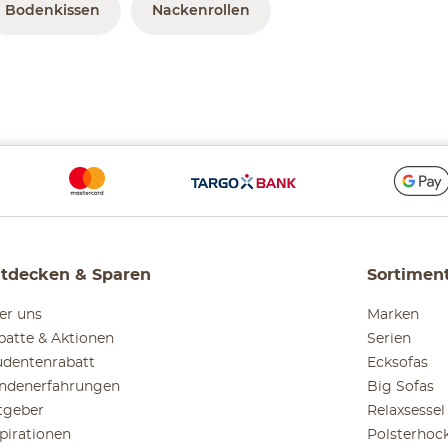
Bodenkissen
Nackenrollen
tdecken & Sparen
Sortimen
er uns
Marken
batte & Aktionen
Serien
udentenrabatt
Ecksofas
ndenerfahrungen
Big Sofas
tgeber
Relaxsessel
spirationen
Polsterhoc