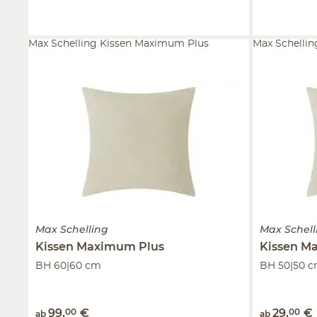
Max Schelling Kissen Maximum Plus
Max Schelli
Max Schelling
Max Schell
Kissen
Maximum Plus
Kissen
Ma
BH 60|60 cm
BH 50|50 
99
,
00
€
29
,
00
€
ab
ab