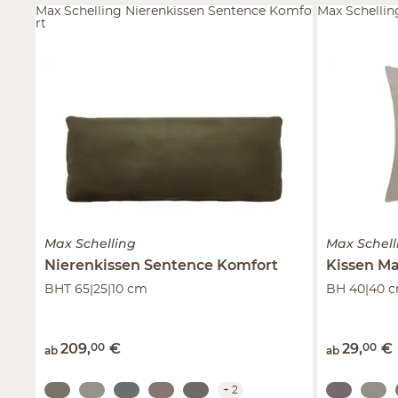
Max Schelling Nierenkissen Sentence Komfo
Max Schelli
rt
Max Schelling
Max Schell
Nierenkissen
Sentence Komfort
Kissen
Ma
BHT 65|25|10 cm
BH 40|40 
209
,
00
€
29
,
00
€
ab
ab
+
2