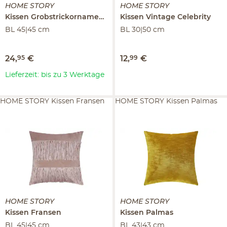
HOME STORY
HOME STORY
Kissen
Grobstrickornamente
Kissen
Vintage Celebrity
BL 45|45 cm
BL 30|50 cm
24
,
95
€
12
,
99
€
Lieferzeit: bis zu 3 Werktage
HOME STORY Kissen Fransen
HOME STORY Kissen Palmas
HOME STORY
HOME STORY
Kissen
Fransen
Kissen
Palmas
BL 45|45 cm
BL 43|43 cm