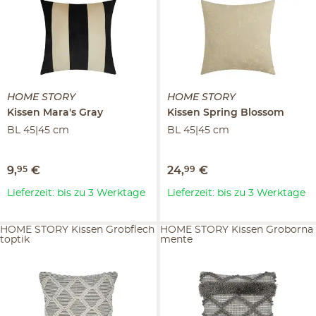
HOME STORY
HOME STORY
Kissen
Mara's Gray
Kissen
Spring Blossom
BL 45|45 cm
BL 45|45 cm
9
,
95
€
24
,
99
€
Lieferzeit: bis zu 3 Werktage
Lieferzeit: bis zu 3 Werktage
HOME STORY Kissen Grobflech
HOME STORY Kissen Groborna
toptik
mente