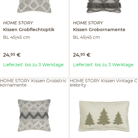
HOME STORY
HOME STORY
Kissen
Grobflechtoptik
Kissen
Grobornamente
BL 45|45 cm
BL 45|45 cm
24
,
95
€
24
,
95
€
Lieferzeit: bis zu 3 Werktage
Lieferzeit: bis zu 3 Werktage
HOME STORY Kissen Grobstric
HOME STORY Kissen Vintage C
kornamente
elebrity