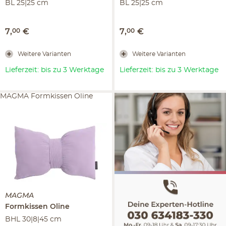
BL 25|25 cm
BL 25|25 cm
7
,
00
€
7
,
00
€
Weitere Varianten
Weitere Varianten
Lieferzeit: bis zu 3 Werktage
Lieferzeit: bis zu 3 Werktage
MAGMA Formkissen Oline
MAGMA
Formkissen
Oline
BHL 30|8|45 cm