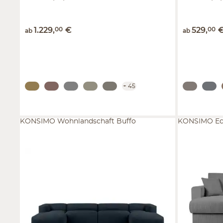
1.229
,
00
€
529
,
00
ab
ab
+
45
KONSIMO Wohnlandschaft Buffo
KONSIMO Eck