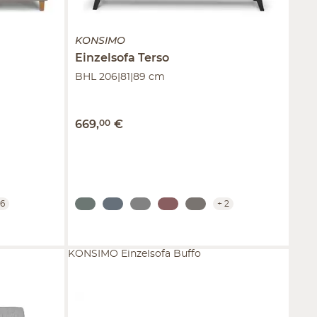
KONSIMO
Einzelsofa
Terso
BHL 206|81|89 cm
669
,
00
€
6
+
2
KONSIMO Einzelsofa Buffo