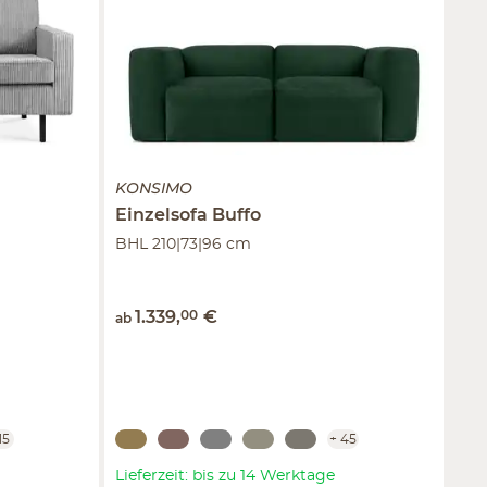
KONSIMO
Einzelsofa
Buffo
BHL 210|73|96 cm
1.339
,
00
€
ab
15
+
45
Lieferzeit: bis zu 14 Werktage