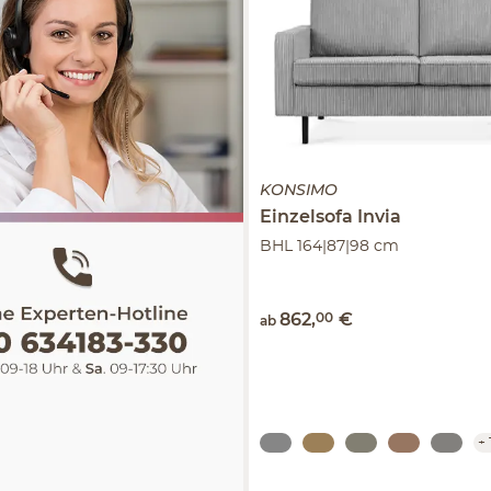
KONSIMO
Einzelsofa
Invia
BHL 164|87|98 cm
862
,
00
€
ab
+