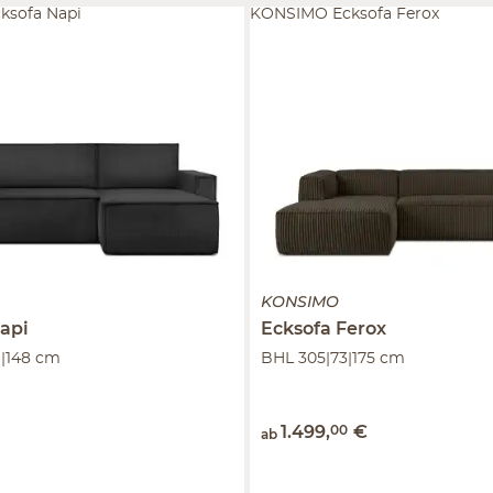
ksofa Napi
KONSIMO Ecksofa Ferox
KONSIMO
api
Ecksofa
Ferox
|148 cm
BHL 305|73|175 cm
1.499
,
00
€
ab