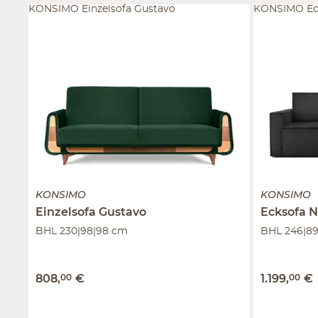
KONSIMO Einzelsofa Gustavo
KONSIMO Ec
KONSIMO
KONSIMO
Einzelsofa
Gustavo
Ecksofa
N
BHL 230|98|98 cm
BHL 246|89
808
,
00
€
1.199
,
00
€