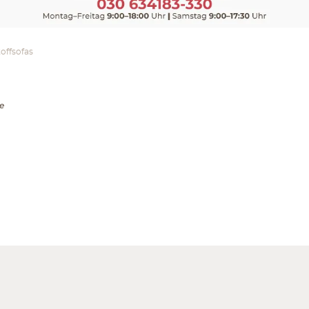
offsofas
e