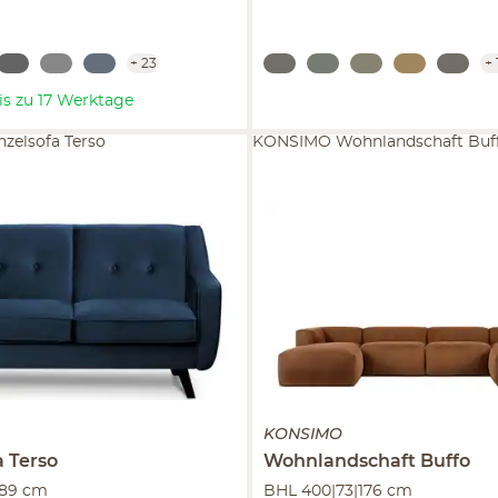
+
23
+
bis zu 17 Werktage
zelsofa Terso
KONSIMO Wohnlandschaft Buf
KONSIMO
a
Terso
Wohnlandschaft
Buffo
|89 cm
BHL 400|73|176 cm