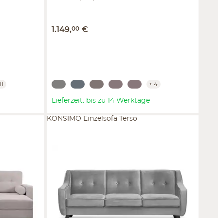
1.149
,
00
€
11
+
4
Lieferzeit: bis zu 14 Werktage
KONSIMO Einzelsofa Terso