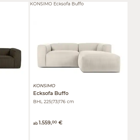
KONSIMO Ecksofa Buffo
KONSIMO
Ecksofa
Buffo
BHL 225|73|176 cm
1.559
,
00
€
ab