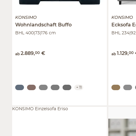
KONSIMO
KONSIMO
Wohnlandschaft
Buffo
Ecksofa
E
BHL 400|73|176 cm
BHL 234|92
2.889
,
00
€
1.129
,
00
ab
ab
+
11
KONSIMO Einzelsofa Eriso