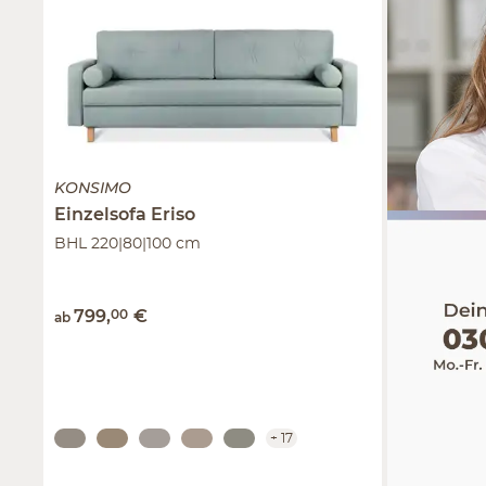
KONSIMO
Einzelsofa
Eriso
BHL 220|80|100 cm
799
,
00
€
ab
+
17