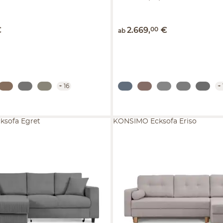
€
2.669
,
00
€
ab
+
16
+
sofa Egret
KONSIMO Ecksofa Eriso