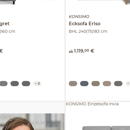
KONSIMO
gret
Ecksofa
Eriso
|160 cm
BHL 240|75|183 cm
€
1.119
,
00
€
ab
+
8
+
KONSIMO Einzelsofa Invia