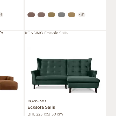
16
+
81
fo
KONSIMO Ecksofa Salis
KONSIMO
Ecksofa
Salis
BHL 225|105|150 cm