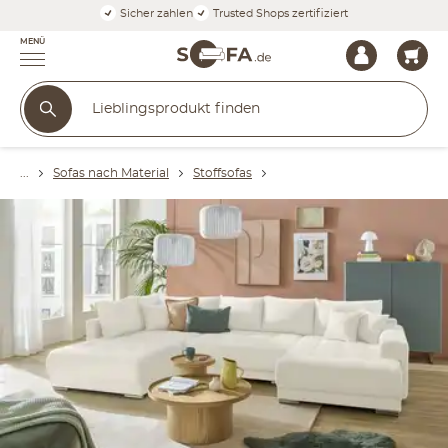
Sicher zahlen
Trusted Shops zertifiziert
MENÜ
Sofas nach Material
Stoffsofas