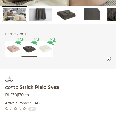
Inhalt der Seitenleiste überspringen - Zum Seitenende
Farbe
Grau
como
Strick Plaid
Svea
BL 130|170 cm
Artikelnummer : 814136
0/5