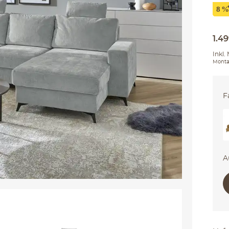
1.4
Inkl.
Monta
F
A