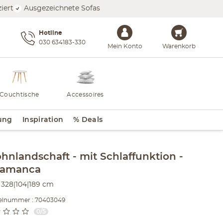
iert
Ausgezeichnete Sofas
Hotline
030 634183-330
Mein Konto
Warenkorb
Couchtische
Accessoires
ung
Inspiration
% Deals
lt der Seitenleiste überspringen - Zum Seitenende
hnlandschaft
mit Schlaffunktion
lamanca
328|104|189 cm
kelnummer : 70403049
0/5