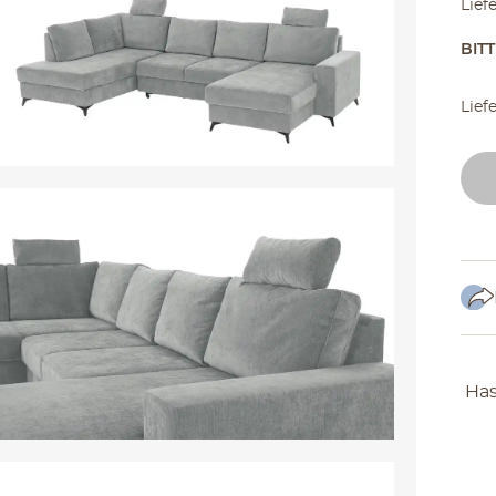
Lief
BIT
Lief
Has