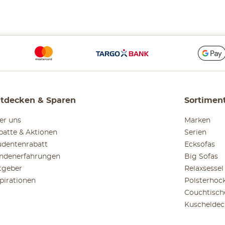
tdecken & Sparen
Sortimen
er uns
Marken
batte & Aktionen
Serien
udentenrabatt
Ecksofas
ndenerfahrungen
Big Sofas
tgeber
Relaxsessel
spirationen
Polsterhoc
Couchtisch
Kuscheldec