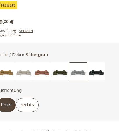
99
,
00
€
 MwSt. zzgl.
Versand
ge zubuchbar
arbe / Dekor
Silbergrau
usrichtung
links
rechts