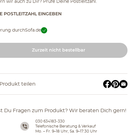
ern wir auch zu Dir? Prüfe Deine Postleitzahl.
TE POSTLEITZAHL EINGEBEN
erung durch
Sofa.de
Zurzeit nicht bestellbar
Produkt teilen
t Du Fragen zum Produkt? Wir beraten Dich gern!
030 634183-330
Telefonische Beratung & Verkauf
Mo. – Fr. 9–18 Uhr, Sa. 9–17:30 Uhr