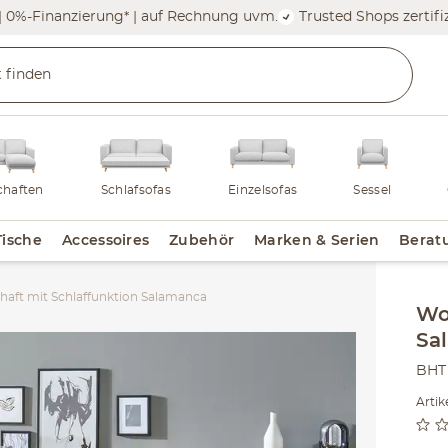
| 0%-Finanzierung* | auf Rechnung uvm.
Trusted Shops zertifiz
haften
Schlafsofas
Einzelsofas
Sessel
Tische
Accessoires
Zubehör
Marken & Serien
Berat
aft mit Schlaffunktion Salamanca
Inha
Wo
Sa
BHT 
Arti