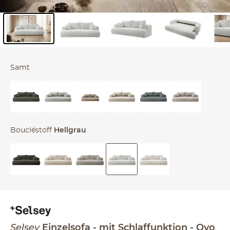
Inhalt der Seitenleiste überspringen - Zum Seitenende
Samt
Boucléstoff
Hellgrau
Selsey
Einzelsofa
mit Schlaffunktion
Ovo