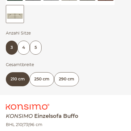
Anzahl Sitze
3
4
5
Gesamtbreite
210 cm
250 cm
290 cm
KONSIMO
Einzelsofa
Buffo
BHL 210|73|96 cm