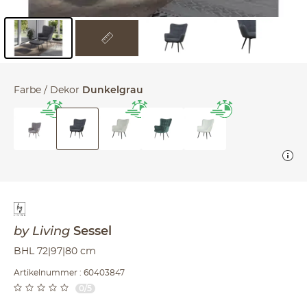
Inhalt der Seitenleiste überspringen - Zum Seitenende
Farbe / Dekor
Dunkelgrau
by Living
Sessel
BHL 72|97|80 cm
Artikelnummer : 60403847
0/5