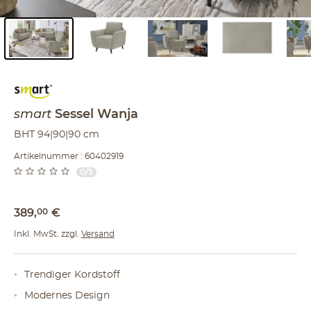
Inhalt der Seitenleiste überspringen - Zum Seitenende
smart
Sessel
Wanja
BHT 94|90|90 cm
Artikelnummer : 60402919
0/5
389
,
00
€
Inkl. MwSt. zzgl.
Versand
Trendiger Kordstoff
Modernes Design