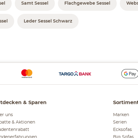
sel
Samt Sessel
Flachgewebe Sessel
Webs
ssel
Leder Sessel Schwarz
tdecken & Sparen
Sortimen
er uns
Marken
batte & Aktionen
Serien
udentenrabatt
Ecksofas
ndenerfahrungen
Big Sofas