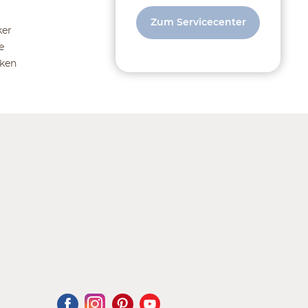
Zum Servicecenter
ker
e
ken