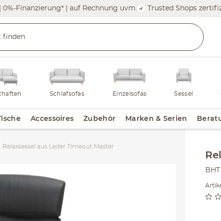
| 0%-Finanzierung* | auf Rechnung uvm.
Trusted Shops zertifiz
haften
Schlafsofas
Einzelsofas
Sessel
Tische
Accessoires
Zubehör
Marken & Serien
Berat
Relaxsessel aus Leder Timeout Master
Inha
Re
BHT 
Arti