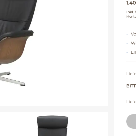
1.4
Inkl.
Monta
Vo
Wa
Ei
Lief
BIT
Lief