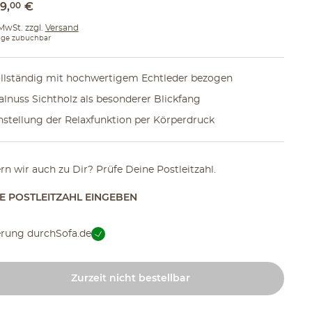
09
,
00
€
 MwSt. zzgl.
Versand
ge zubuchbar
llständig mit hochwertigem Echtleder bezogen
lnuss Sichtholz als besonderer Blickfang
nstellung der Relaxfunktion per Körperdruck
ern wir auch zu Dir? Prüfe Deine Postleitzahl.
TE POSTLEITZAHL EINGEBEN
erung durch
Sofa.de
Zurzeit nicht bestellbar