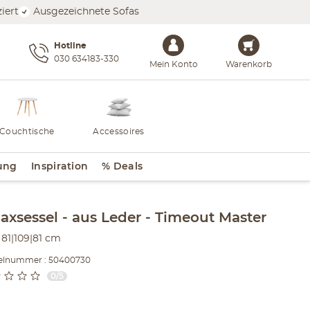
iert
Ausgezeichnete Sofas
Hotline
030 634183-330
Mein Konto
Warenkorb
Couchtische
Accessoires
ung
Inspiration
% Deals
lt der Seitenleiste überspringen - Zum Seitenende
laxsessel
aus Leder
Timeout Master
81|109|81 cm
kelnummer : 50400730
0/5