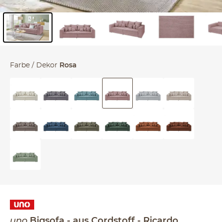
Inhalt der Seitenleiste überspringen - Zum Seitenende
Farbe / Dekor
Rosa
uno
Bigsofa
aus Cordstoff
Ricardo