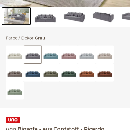
Inhalt der Seitenleiste überspringen - Zum Seitenende
Farbe / Dekor
Grau
uno
Bigsofa
aus Cordstoff
Ricardo