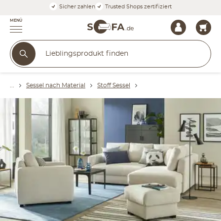
Sicher zahlen
Trusted Shops zertifiziert
MENÜ
Sessel nach Material
Stoff Sessel