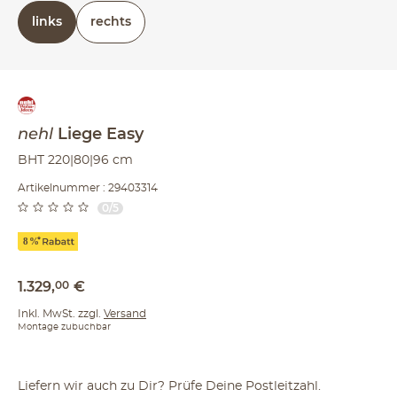
rechts oder links (bezieht sich auf die Draufsicht)
links
rechts
nehl
Liege
Easy
BHT 220|80|96 cm
Artikelnummer : 29403314
0/5
1.329
,
00
€
Inkl. MwSt. zzgl.
Versand
Montage zubuchbar
Liefern wir auch zu Dir? Prüfe Deine Postleitzahl.