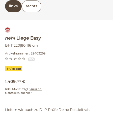
rechts oder links (bezieht sich auf die Draufsicht)
links
rechts
nehl
Liege
Easy
BHT 220|80|116 cm
Artikelnummer : 29403269
0/5
1.409
,
00
€
Inkl. MwSt. zzgl.
Versand
Montage zubuchbar
Liefern wir auch zu Dir? Prüfe Deine Postleitzahl.