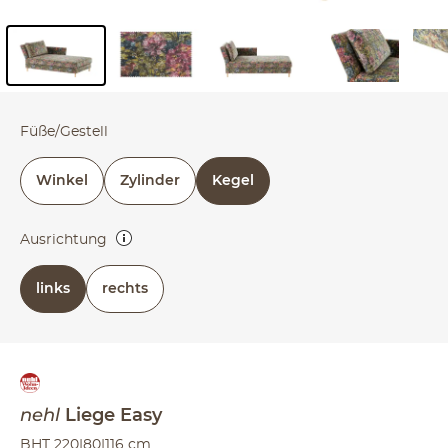
Inhalt der Seitenleiste überspringen - Zum Seitenende
Füße/Gestell
Winkel
Zylinder
Kegel
Ausrichtung
rechts oder links (bezieht sich auf die Draufsicht)
links
rechts
nehl
Liege
Easy
BHT 220|80|116 cm