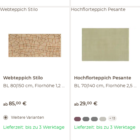
Webteppich Stilo
Hochflorteppich Pesante
Webteppich
Stilo
Hochflorteppich
Pesante
BL 80|150 cm, Florhöhe 1,2 cm
BL 70|140 cm, Florhöhe 2,5 cm
85
,
00
€
29
,
00
€
ab
ab
Weitere Varianten
+
13
Lieferzeit: bis zu 3 Werktage
Lieferzeit: bis zu 3 Werktage