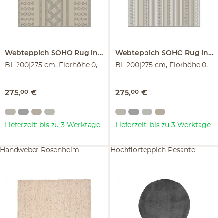
Webteppich
SOHO Rug in a Box
Webteppich
SOHO Rug in a Box
BL 200|275 cm, Florhöhe 0,6 cm
BL 200|275 cm, Florhöhe 0,6 cm
275
,
00
€
275
,
00
€
Lieferzeit: bis zu 3 Werktage
Lieferzeit: bis zu 3 Werktage
Handweber Rosenheim
Hochflorteppich Pesante