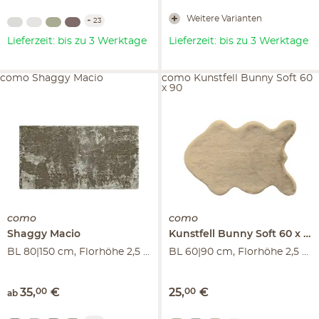
Weitere Varianten
+
23
Lieferzeit: bis zu 3 Werktage
Lieferzeit: bis zu 3 Werktage
como Shaggy Macio
como Kunstfell Bunny Soft 60
x 90
como
como
Shaggy
Macio
Kunstfell
Bunny Soft 60 x 90
BL 80|150 cm, Florhöhe 2,5 cm
BL 60|90 cm, Florhöhe 2,5 cm
35
,
00
€
25
,
00
€
ab