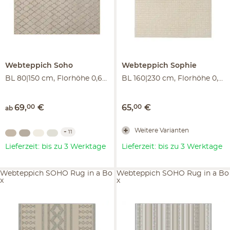
Webteppich
Soho
Webteppich
Sophie
BL 80|150 cm, Florhöhe 0,6 cm
BL 160|230 cm, Florhöhe 0,6 cm
69
,
00
€
65
,
00
€
ab
Weitere Varianten
+
11
Lieferzeit: bis zu 3 Werktage
Lieferzeit: bis zu 3 Werktage
Webteppich SOHO Rug in a Bo
Webteppich SOHO Rug in a Bo
x
x