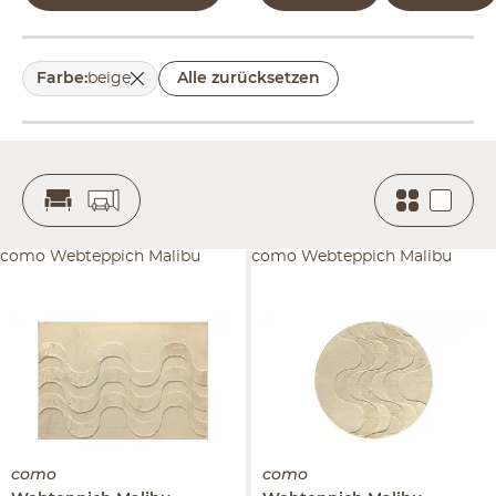
Farbe
:
beige
Alle zurücksetzen
como Webteppich Malibu
como Webteppich Malibu
como
como