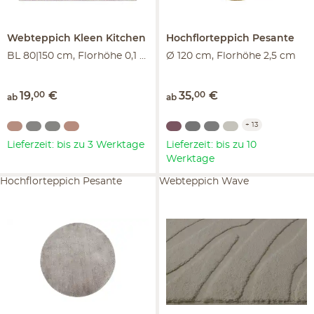
Webteppich
Kleen Kitchen
Hochflorteppich
Pesante
BL 80|150 cm, Florhöhe 0,1 cm
Ø 120 cm, Florhöhe 2,5 cm
19
,
00
€
35
,
00
€
ab
ab
+
13
Lieferzeit: bis zu 3 Werktage
Lieferzeit: bis zu 10
Werktage
Hochflorteppich Pesante
Webteppich Wave