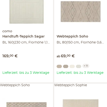
como
Handtuft-Teppich
Sagar
Webteppich
Soho
BL 160|230 cm, Florhöhe 1,1 cm
BL 80|150 cm, Florhöhe 0,6 cm
169
,
00
€
69
,
00
€
ab
+
11
Lieferzeit: bis zu 3 Werktage
Lieferzeit: bis zu 3 Werktage
Webteppich Soho
Webteppich Sophie