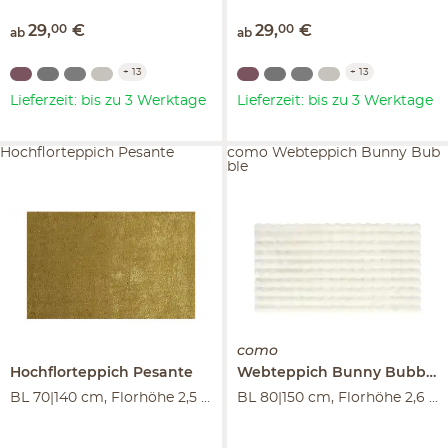
29
,
00
€
29
,
00
€
ab
ab
+
13
+
13
Lieferzeit: bis zu 3 Werktage
Lieferzeit: bis zu 3 Werktage
Hochflorteppich Pesante
como Webteppich Bunny Bub
ble
como
Hochflorteppich
Pesante
Webteppich
Bunny Bubble
BL 70|140 cm, Florhöhe 2,5 cm
BL 80|150 cm, Florhöhe 2,6 cm