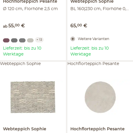
Hochflorteppich
Pesante
Webteppich
Sophie
Ø 120 cm, Florhöhe 2,5 cm
BL 160|230 cm, Florhöhe 0,6 cm
55
,
00
€
65
,
00
€
ab
Weitere Varianten
+
13
Lieferzeit: bis zu 10
Lieferzeit: bis zu 10
Werktage
Werktage
Webteppich Sophie
Hochflorteppich Pesante
Webteppich
Sophie
Hochflorteppich
Pesante