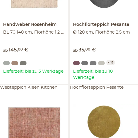
Handweber
Rosenheim
Hochflorteppich
Pesante
BL 70|140 cm, Florhöhe 1,2 cm
Ø 120 cm, Florhöhe 2,5 cm
145
,
00
€
35
,
00
€
ab
ab
+
13
Lieferzeit: bis zu 3 Werktage
Lieferzeit: bis zu 10
Werktage
Webteppich Kleen Kitchen
Hochflorteppich Pesante