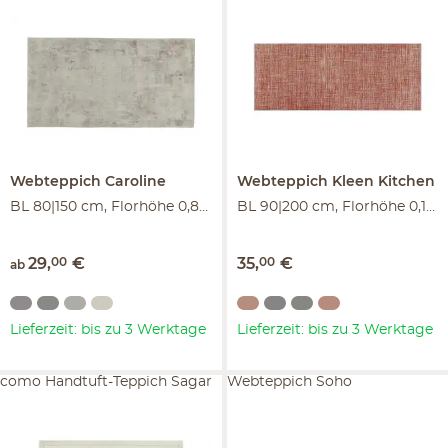
Webteppich
Caroline
Webteppich
Kleen Kitchen
BL 80|150 cm, Florhöhe 0,8 cm
BL 90|200 cm, Florhöhe 0,1 cm
29
,
00
€
35
,
00
€
ab
Lieferzeit: bis zu 3 Werktage
Lieferzeit: bis zu 3 Werktage
como Handtuft-Teppich Sagar
Webteppich Soho