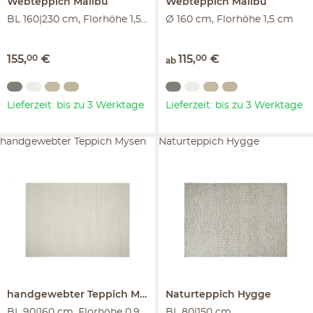
Webteppich
Malibu
Webteppich
Malibu
BL 160|230 cm, Florhöhe 1,5 cm
Ø 160 cm, Florhöhe 1,5 cm
155
,
00
€
115
,
00
€
ab
Lieferzeit: bis zu 3 Werktage
Lieferzeit: bis zu 3 Werktage
handgewebter Teppich Mysen
Naturteppich Hygge
handgewebter Teppich
Mysen
Naturteppich
Hygge
BL 90|160 cm, Florhöhe 0,9 cm
BL 80|150 cm