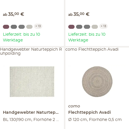
35
,
00
€
35
,
00
€
ab
ab
+
13
+
13
Lieferzeit: bis zu 10
Lieferzeit: bis zu 10
Werktage
Werktage
Handgewebter Naturteppich R
como Flechtteppich Avadi
uhpolding
como
Handgewebter Naturteppich
Ruhpolding
Flechtteppich
Avadi
BL 130|190 cm, Florhöhe 2 cm
Ø 120 cm, Florhöhe 0,5 cm