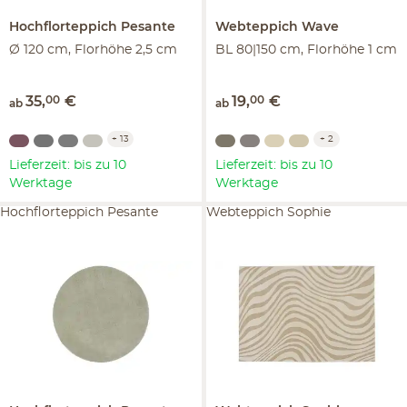
Hochflorteppich
Pesante
Webteppich
Wave
Ø 120 cm, Florhöhe 2,5 cm
BL 80|150 cm, Florhöhe 1 cm
35
,
00
€
19
,
00
€
ab
ab
+
13
+
2
Lieferzeit: bis zu 10
Lieferzeit: bis zu 10
Werktage
Werktage
Hochflorteppich Pesante
Webteppich Sophie