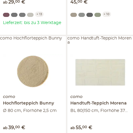
29
,
00
€
45
,
00
€
ab
+
13
+
10
Lieferzeit: bis zu 3 Werktage
como Hochflorteppich Bunny
como Handtuft-Teppich Moren
a
como
como
Hochflorteppich
Bunny
Handtuft-Teppich
Morena
Ø 80 cm, Florhöhe 2,5 cm
BL 80|150 cm, Florhöhe 3700 cm
39
,
00
€
55
,
00
€
ab
ab