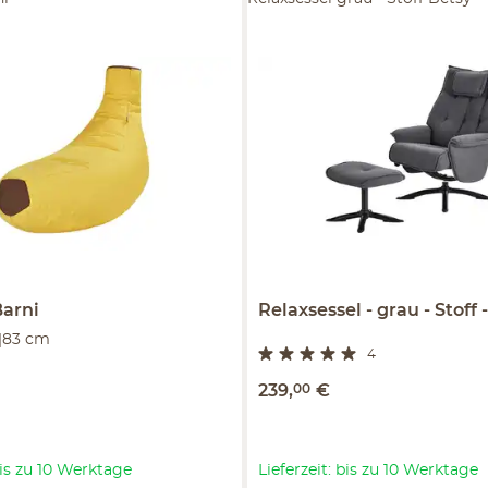
Barni
Relaxsessel
grau - Stoff
|83 cm
4
239
,
00
€
 bis zu 10 Werktage
Lieferzeit: bis zu 10 Werktage