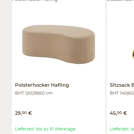
Polsterhocker
Hafling
Sitzsack
BHT 120|38|60 cm
BHT 140|60
29
,
00
€
45
,
00
€
Lieferzeit: bis zu 10 Werktage
Lieferzeit: