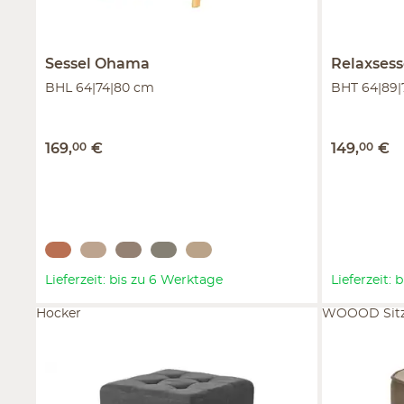
Sessel
Ohama
Relaxsess
BHL 64|74|80 cm
BHT 64|89
169
,
00
€
149
,
00
€
Lieferzeit: bis zu 6 Werktage
Lieferzeit:
Hocker
WOOOD Sitz