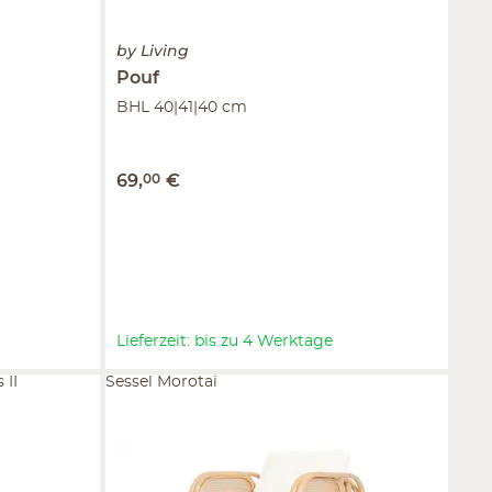
by Living
Pouf
BHL 40|41|40 cm
69
,
00
€
Lieferzeit: bis zu 4 Werktage
 II
Sessel Morotai