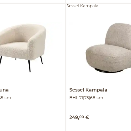
a
Sessel Kampala
runa
Sessel
Kampala
65 cm
BHL 71|75|68 cm
249
,
00
€