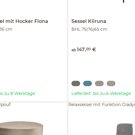
el mit Hocker
Fiona
Sessel
Kiiruna
|76 cm
BHL 75|76|65 cm
147
,
00
€
ab
 bis zu 8 Werktage
Lieferzeit: bis zu 6 Werktage
pouf
Relaxsessel mit Funktion Gladys