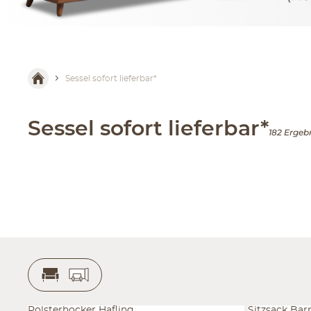
Sessel sofort lieferbar*
Sessel sofort lieferbar*
182 Ergeb
Polsterhocker Hafling
Sitzsack Bar