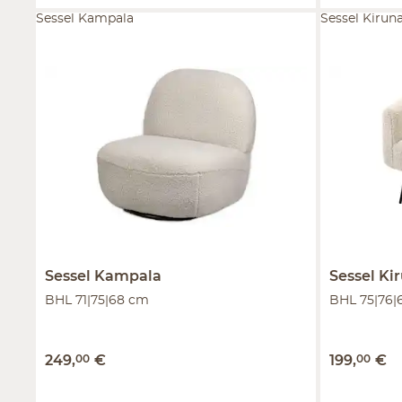
Sessel Kampala
Sessel Kirun
Sessel
Kampala
Sessel
Ki
BHL 71|75|68 cm
BHL 75|76|
249
,
00
€
199
,
00
€