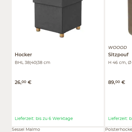
WOOOD
Hocker
Sitzpouf
BHL 38|40|38 cm
H 46 cm, Ø
26
,
00
€
89
,
00
€
Lieferzeit: bis zu 6 Werktage
Lieferzeit:
Sessel Malmo
Polsterhocke