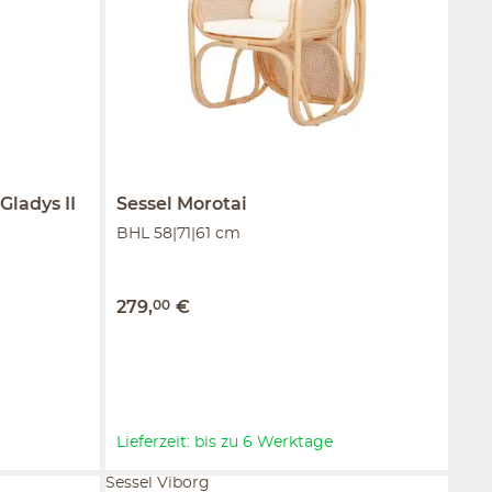
Gladys II
Sessel
Morotai
BHL 58|71|61 cm
279
,
00
€
Lieferzeit: bis zu 6 Werktage
Sessel Viborg