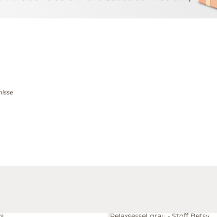
nisse
ni
Relaxsessel grau - Stoff Betsy