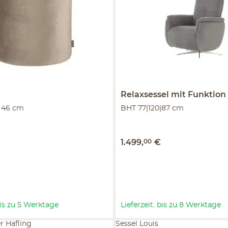
Relaxsessel mit Funktion
 46 cm
BHT 77|120|87 cm
1.499
,
00
€
 bis zu 5 Werktage
Lieferzeit: bis zu 8 Werktage
r Hafling
Sessel Louis