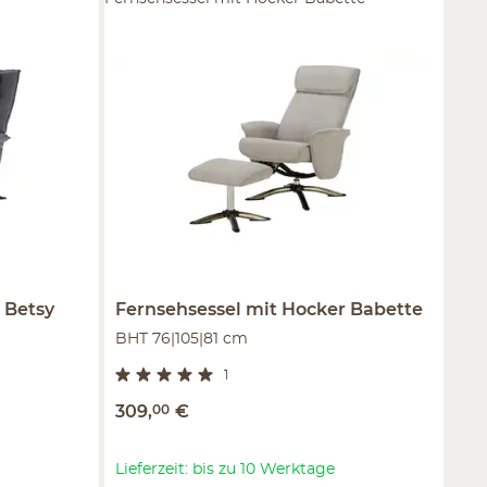
Betsy
Fernsehsessel mit Hocker
Babette
BHT 76|105|81 cm
1
309
,
00
€
Lieferzeit: bis zu 10 Werktage