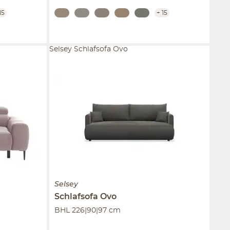
15
+
15
Selsey Schlafsofa Ovo
Selsey
Schlafsofa
Ovo
BHL 226|90|97 cm