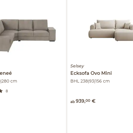
Selsey
eneé
Ecksofa Ovo Mini
0|280 cm
BHL 238|93|156 cm
8
939
,
00
€
ab