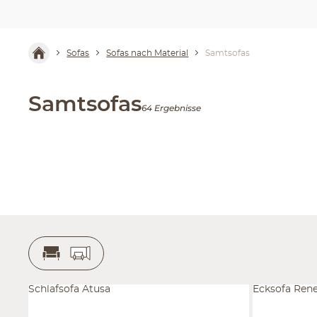
Sofas
Sofas nach Material
Samtsofas
Samtsofas
64 Ergebnisse
Schlafsofa Atusa
Ecksofa Ren