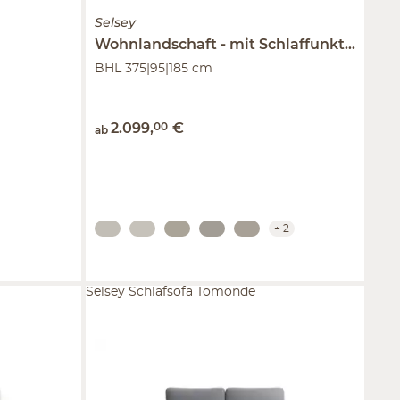
Selsey
Wohnlandschaft
mit Schlaffunktion
Ov
BHL 375|95|185 cm
2.099
,
00
€
ab
+
2
Selsey Schlafsofa Tomonde