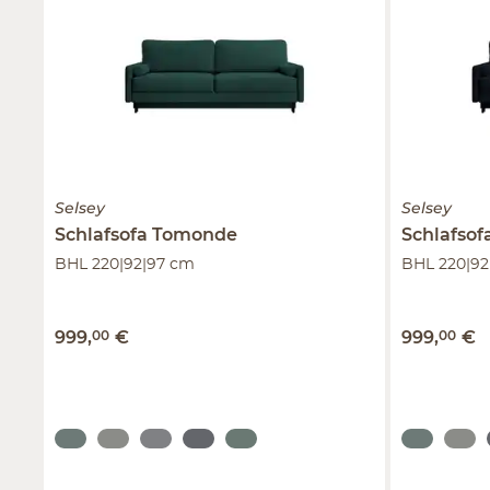
Selsey
Selsey
Schlafsofa Tomonde
Schlafso
BHL 220|92|97 cm
BHL 220|92
999
,
00
€
999
,
00
€