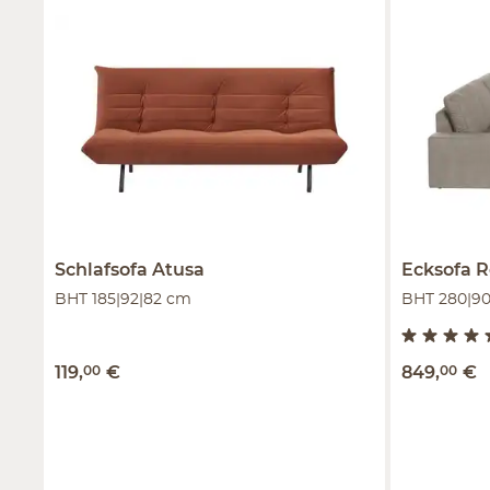
Schlafsofa
Atusa
Ecksofa
R
BHT 185|92|82 cm
BHT 280|9
119
,
00
€
849
,
00
€