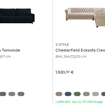
S-STYLE
fa Tomonde
Chesterfield Ecksofa
Cleo
|97 cm
BHL 264|72|210 cm
1.920
,
00
€
Lieferzeit: bis zu 19 Werktage