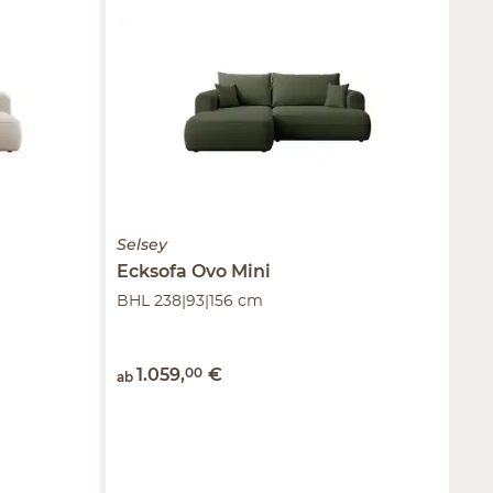
Selsey
Ecksofa Ovo Mini
BHL 238|93|156 cm
1.059
,
00
€
ab