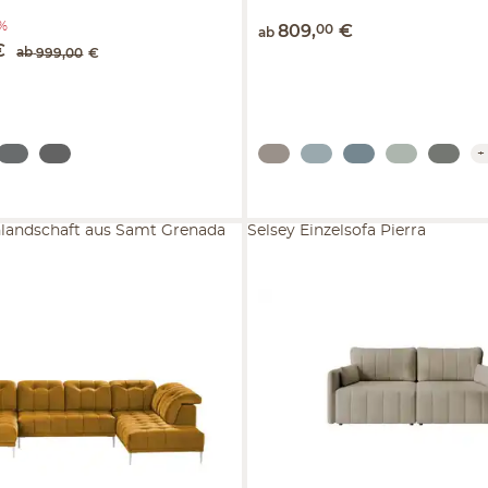
 %
809
,
00
€
ab
€
ab
999
,
00
€
+
landschaft aus Samt Grenada
Selsey Einzelsofa Pierra