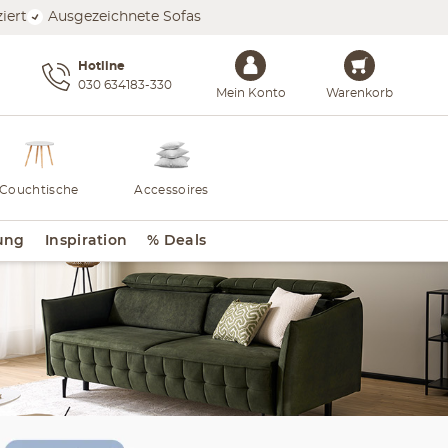
iert
Ausgezeichnete Sofas
Hotline
030 634183-330
Mein Konto
Warenkorb
Couchtische
Accessoires
ung
Inspiration
% Deals