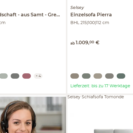
Selsey
schaft
aus Samt
Grenada
Einzelsofa
Pierra
 cm
BHL 215|100|112 cm
€
1.009
,
00
€
ab
+
4
Lieferzeit: bis zu 17 Werktage
Selsey Schlafsofa Tomonde