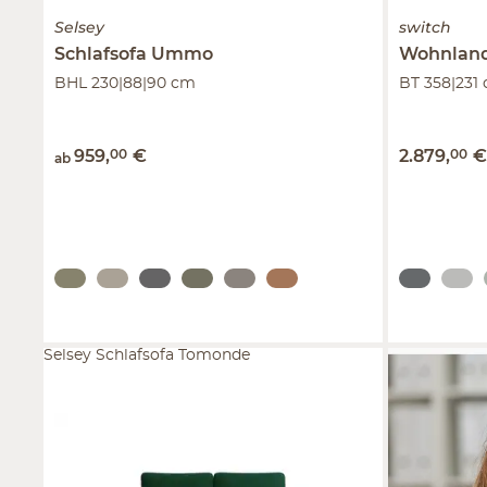
Selsey
switch
Schlafsofa
Ummo
Wohnland
BHL 230|88|90 cm
BT 358|231
959
,
00
€
2.879
,
00
ab
Selsey Schlafsofa Tomonde