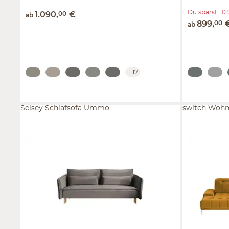
Du sparst
10
1.090
,
00
€
ab
899
,
00
ab
+
17
Selsey Schlafsofa Ummo
switch Wohn