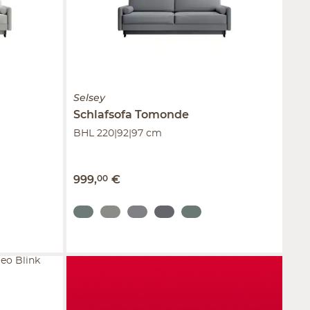
Selsey
Schlafsofa Tomonde
BHL 220|92|97 cm
999
,
00
€
leo Blink