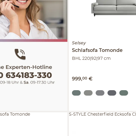
Selsey
Schlafsofa Tomonde
BHL 220|92|97 cm
999
,
00
€
afsofa Tomonde
S-STYLE Chesterfield Ecksofa C