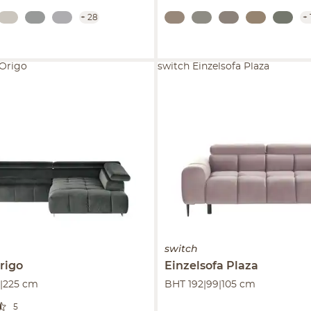
+
28
+
 Origo
switch Einzelsofa Plaza
switch
rigo
Einzelsofa
Plaza
|225 cm
BHT 192|99|105 cm
5