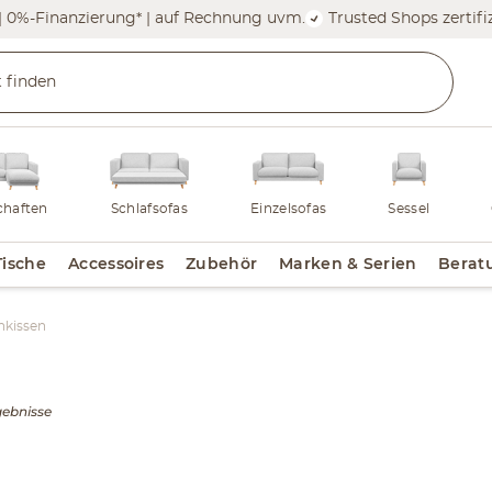
| 0%-Finanzierung* | auf Rechnung uvm.
Trusted Shops zertifiz
haften
Schlafsofas
Einzelsofas
Sessel
Tische
Accessoires
Zubehör
Marken & Serien
Berat
nkissen
gebnisse