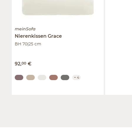
meinSofa
Nierenkissen
Grace
BH 70|25 cm
92
,
00
€
+
4