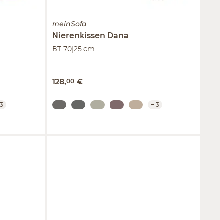
meinSofa
Nierenkissen
Dana
BT 70|25 cm
128
,
00
€
3
+
3