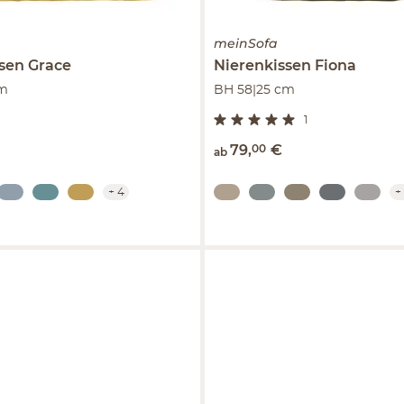
meinSofa
ssen
Grace
Nierenkissen
Fiona
cm
BH 58|25 cm
1
79
,
00
€
ab
+
4
+