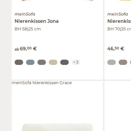
meinSofa
meinSofa
Nierenkissen
Jona
Nierenki
BH 58|25 cm
BH 70|25 
69
,
00
€
46
,
50
€
ab
+
3
meinSofa Nierenkissen Grace