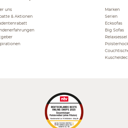
er uns
Marken
batte & Aktionen
Serien
udentenrabatt
Ecksofas
ndenerfahrungen
Big Sofas
tgeber
Relaxsessel
spirationen
Polsterhoc
Couchtisch
Kuscheldec