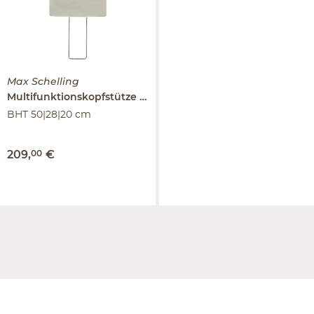
Max Schelling
Multifunktionskopfstütze
Sentence
BHT 50|28|20 cm
209
,
00
€