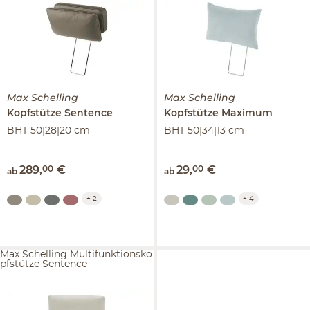
Max Schelling
Max Schelling
Kopfstütze
Sentence
Kopfstütze
Maximum
BHT 50|28|20 cm
BHT 50|34|13 cm
289
,
00
€
29
,
00
€
ab
ab
+
2
+
4
Max Schelling Multifunktionsko
pfstütze Sentence