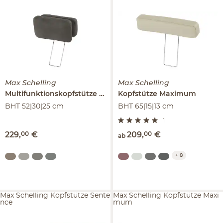
Max Schelling
Max Schelling
Multifunktionskopfstütze
Maximum Plus
Kopfstütze
Maximum
BHT 52|30|25 cm
BHT 65|15|13 cm
1
229
,
00
€
209
,
00
€
ab
+
8
Max Schelling Kopfstütze Sente
Max Schelling Kopfstütze Maxi
nce
mum