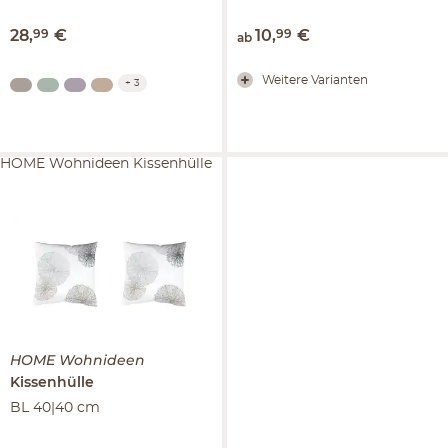
28
,
99
€
10
,
99
€
ab
Weitere Varianten
+
3
HOME Wohnideen Kissenhülle
HOME Wohnideen
Kissenhülle
BL 40|40 cm