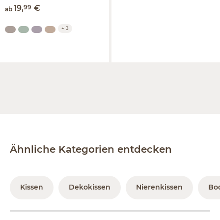
19
,
99
€
ab
+
3
Ähnliche Kategorien entdecken
Kissen
Dekokissen
Nierenkissen
Bo