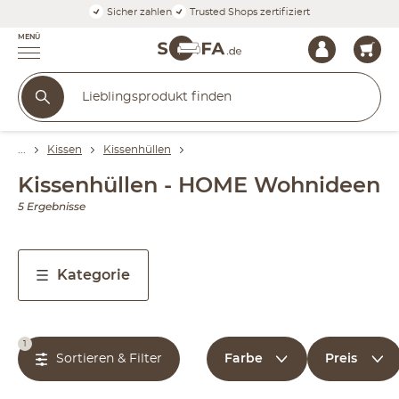
Sicher zahlen
Trusted Shops zertifiziert
MENÜ
Kissen
Kissenhüllen
Kissenhüllen - HOME Wohnideen
5 Ergebnisse
Kategorie
1
Farbe
Preis
Sortieren & Filter