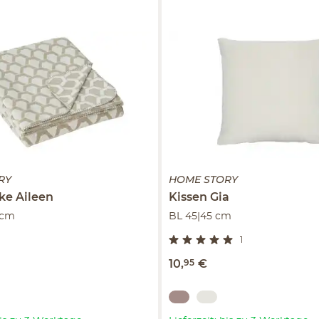
RY
HOME STORY
ke
Aileen
Kissen
Gia
 cm
BL 45|45 cm
1
10
,
95
€