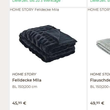
Lieferzeit: bis zu 3 Werktage
Lieferzeit:
HOME STORY Felldecke Mila
HOME STORY 
HOME STORY
HOME STO
Felldecke
Mila
Flauschd
BL 150|200 cm
BL 150|200
45
,
95
€
49
,
95
€