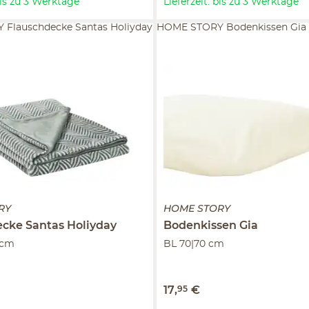
 bis zu 3 Werktage
Lieferzeit: bis zu 3 Werktage
Flauschdecke Santas Holiyday
HOME STORY Bodenkissen Gia
RY
HOME STORY
ecke
Santas Holiyday
Bodenkissen
Gia
 cm
BL 70|70 cm
17
,
95
€