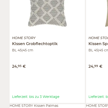
HOME STORY
HOME STO
Kissen
Grobflechtoptik
Kissen
Sp
BL 45|45 cm
BL 45|45 c
24
,
95
€
24
,
99
€
Lieferzeit: bis zu 3 Werktage
Lieferzeit:
HOME STORY Kissen Palmas
HOME STORY