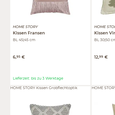
HOME STORY
HOME STO
Kissen
Fransen
Kissen
Vi
BL 45|45 cm
BL 30|50 c
6
,
95
€
12
,
99
€
Lieferzeit: bis zu 3 Werktage
HOME STORY Kissen Grobflechtoptik
HOME STORY 