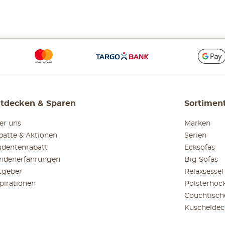
tdecken & Sparen
Sortimen
er uns
Marken
batte & Aktionen
Serien
udentenrabatt
Ecksofas
ndenerfahrungen
Big Sofas
tgeber
Relaxsessel
spirationen
Polsterhoc
Couchtisch
Kuscheldec