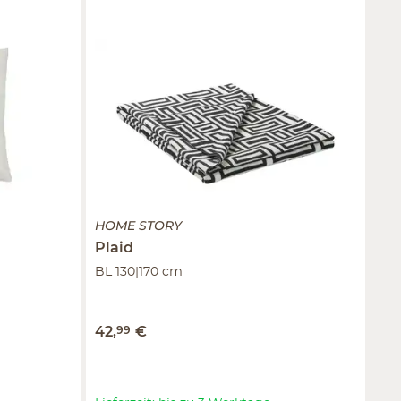
HOME STORY
Plaid
BL 130|170 cm
42
,
99
€