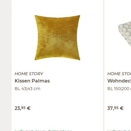
HOME STORY
HOME STO
Kissen
Palmas
Wohndec
BL 43|43 cm
BL 150|200
23
,
95
€
37
,
95
€