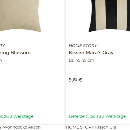
RY
HOME STORY
ring Blossom
Kissen
Mara's Gray
m
BL 45|45 cm
9
,
95
€
 bis zu 3 Werktage
Lieferzeit: bis zu 3 Werktage
 Wohndecke Aileen
HOME STORY Kissen Gia