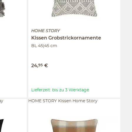
HOME STORY
Kissen
Grobstrickornamente
BL 45|45 cm
24
,
95
€
Lieferzeit: bis zu 3 Werktage
ay
HOME STORY Kissen Home Story