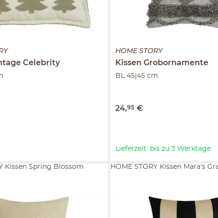
RY
HOME STORY
ntage Celebrity
Kissen
Grobornamente
m
BL 45|45 cm
24
,
95
€
Lieferzeit: bis zu 3 Werktage
Kissen Spring Blossom
HOME STORY Kissen Mara's Gr