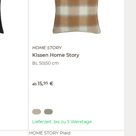
HOME STORY
Kissen
Home Story
BL 50|50 cm
15
,
95
€
ab
Lieferzeit: bis zu 3 Werktage
HOME STORY Plaid