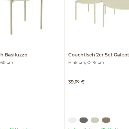
ch
Basiluzzo
Couchtisch 2er Set
Galeot
 60 cm
H 45 cm, Ø 75 cm
39
,
00
€