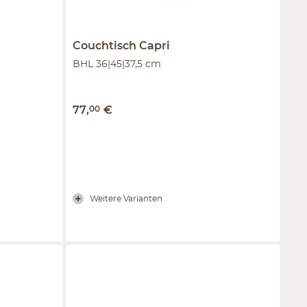
Couchtisch
Capri
BHL 36|45|37,5 cm
77
,
00
€
Weitere Varianten