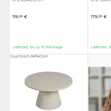
BHL 60|44|110 cm
BHL 70|41|
119
,
00
€
179
,
00
€
Lieferzeit: bis zu 10 Werktage
Lieferzeit:
Couchtisch Reflection