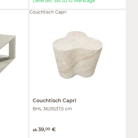
Lieferzeit: bis zu 10 Werktage
Couchtisch Capri
Couchtisch
Capri
BHL 36|35|37,5 cm
39
,
00
€
ab