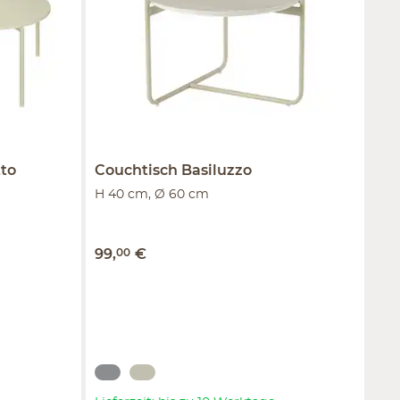
to
Couchtisch
Basiluzzo
H 40 cm, Ø 60 cm
99
,
00
€