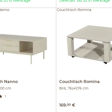
 bis zu 10 Werktage
Lieferzeit: bis zu 10 Werktage
Nanno
Couchtisch Romina
ch
Nanno
Couchtisch
Romina
100 cm
BHL 76|41|76 cm
1
169
,
00
€