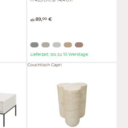
H 45,5 cm, Ø 74,4 cm
89
,
00
€
ab
Lieferzeit: bis zu 10 Werktage
Couchtisch Capri