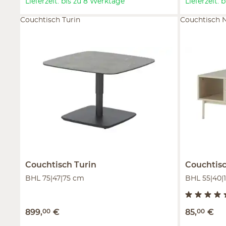
Lieferzeit: bis zu 8 Werktage
Lieferzeit:
Couchtisch Turin
Couchtisch 
Couchtisch
Turin
Couchtis
BHL 75|47|75 cm
BHL 55|40|
899
,
00
€
85
,
00
€